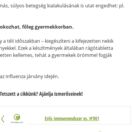
s, súlyos betegség kialakulásának is utat engedhet: pl.
 okozhat, főleg gyermekkorban.
a téli időszakban – kiegészíteni a kifejezetten nekik
nyekkel. Ezek a készítmények általában rágótabletta
ezetten kellemes, tehát a gyermekek örömmel fogják
 influenza járvány idején.
Tetszett a cikkünk? Ajánlja ismerőseinek!
Erős immunrendszer vs. H1N1