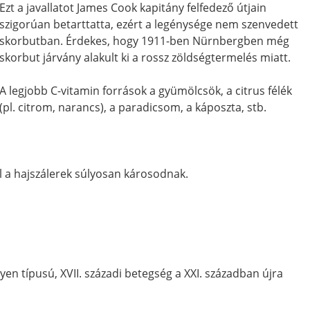
Ezt a javallatot James Cook kapitány felfedező útjain
szigorúan betarttatta, ezért a legénysége nem szenvedett
skorbutban. Érdekes, hogy 1911-ben Nürnbergben még
skorbut járvány alakult ki a rossz zöldségtermelés miatt.
A legjobb C-vitamin források a gyümölcsök, a citrus félék
(pl. citrom, narancs), a paradicsom, a káposzta, stb.
l a hajszálerek súlyosan károsodnak.
en típusú, XVII. századi betegség a XXI. században újra