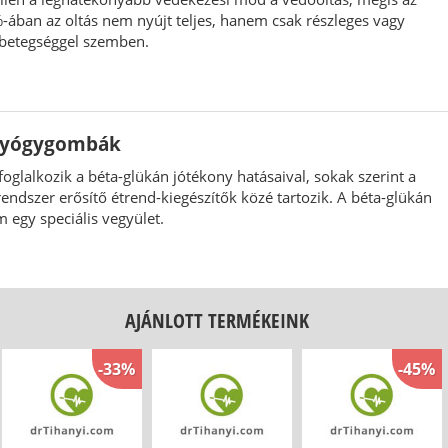
ában az oltás nem nyújt teljes, hanem csak részleges vagy
betegséggel szemben.
 gyógygombák
oglalkozik a béta-glükán jótékony hatásaival, sokak szerint a
dszer erősítő étrend-kiegészítők közé tartozik. A béta-glükán
 egy speciális vegyület.
AJÁNLOTT TERMÉKEINK
-33%
-45%