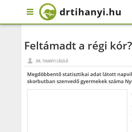
drtihanyi
.hu
Feltámadt a régi kór?
DR. TIHANYI LÁSZLÓ
Megdöbbentő statisztikai adat látott napvi
skorbutban szenvedő gyermekek száma Ny