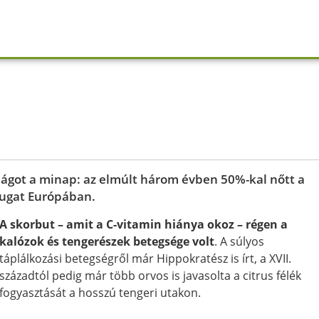
lágot a minap: az elmúlt három évben 50%-kal nőtt a
ugat Európában.
A skorbut – amit a C-vitamin hiánya okoz – régen a
kalózok és tengerészek betegsége volt
. A súlyos
táplálkozási betegségről már Hippokratész is írt, a XVII.
századtól pedig már több orvos is javasolta a citrus félék
fogyasztását a hosszú tengeri utakon.