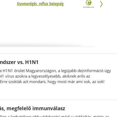
Gyomorégés, reflux betegség
ndszer vs. H1N1
 a H1N1 őrület Magyarországon, a legújabb dezinformáció úgy
1 vírus azokra a legveszélyesebb, akiknek erős az
rre szokták azt mondani, hogy most már ami sok, az sok!
s, megfelelő immunválasz
ellen a leghatékonyabb védekezési mód a védőoltás, mégis az