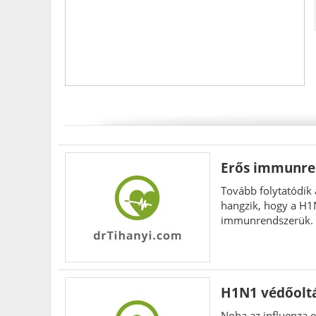
Erős immunre
Tovább folytatódik
hangzik, hogy a H1N
immunrendszerük. E
H1N1 védőoltá
Noha az influenza 