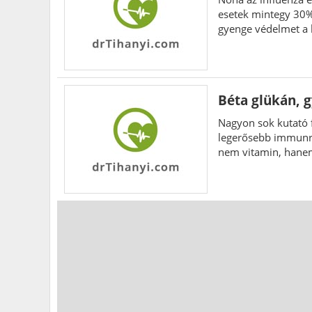
esetek mintegy 30%-
gyenge védelmet a 
Béta glükán,
Nagyon sok kutató f
legerősebb immunren
nem vitamin, hanem