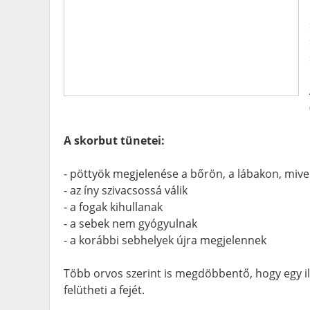
A skorbut tünetei:
- pöttyök megjelenése a bőrön, a lábakon, mive
- az íny szivacsossá válik
- a fogak kihullanak
- a sebek nem gyógyulnak
- a korábbi sebhelyek újra megjelennek
Több orvos szerint is megdöbbentő, hogy egy ily
felütheti a fejét.