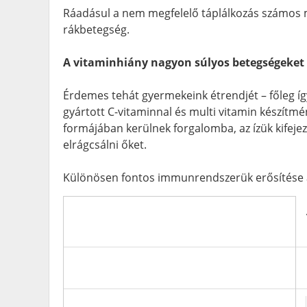
Ráadásul a nem megfelelő táplálkozás számos má
rákbetegség.
A vitaminhiány nagyon súlyos betegségeket
Érdemes tehát gyermekeink étrendjét – főleg így 
gyártott C-vitaminnal és multi vitamin készítmé
formájában kerülnek forgalomba, az ízük kifej
elrágcsálni őket.
Különösen fontos immunrendszerük erősítése az