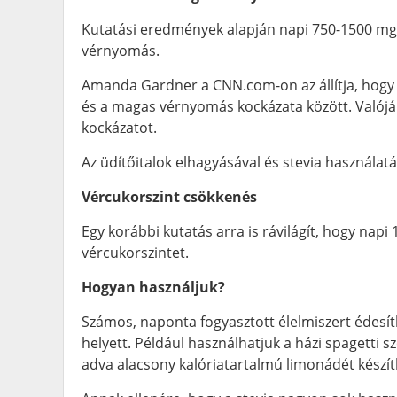
Kutatási eredmények alapján napi 750-1500 mg
vérnyomás.
Amanda Gardner a CNN.com-on az állítja, hogy a
és a magas vérnyomás kockázata között. Valójáb
kockázatot.
Az üdítőitalok elhagyásával és stevia használa
Vércukorszint csökkenés
Egy korábbi kutatás arra is rávilágít, hogy napi
vércukorszintet.
Hogyan használjuk?
Számos, naponta fogyasztott élelmiszert édesít
helyett. Például használhatjuk a házi spagetti s
adva alacsony kalóriatartalmú limonádét készít