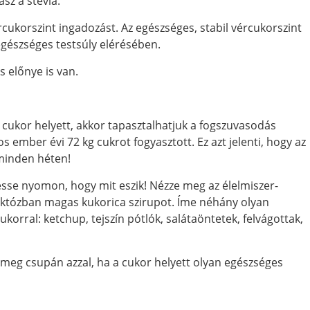
sz a stevia.
cukorszint ingadozást. Az egészséges, stabil vércukorszint
gészséges testsúly elérésében.
 előnye is van.
cukor helyett, akkor tapasztalhatjuk a fogszuvasodás
 ember évi 72 kg cukrot fogyasztott. Ez azt jelenti, hogy az
minden héten!
sse nyomon, hogy mit eszik! Nézze meg az élelmiszer-
ruktózban magas kukorica szirupot. Íme néhány olyan
korral: ketchup, tejszín pótlók, salátaöntetek, felvágottak,
 meg csupán azzal, ha a cukor helyett olyan egészséges