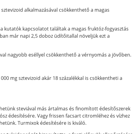
 sztevizoid alkalmazásával csökkenthető a magas
 kutatók kapcsolatot találtak a magas fruktóz-fogyasztás
an már napi 2,5 doboz üdítőitallal növeljük ezt a
tával nagyobb eséllyel csökkenthető a vérnyomás a jövőben.
 1000 mg sztevizoid akár 18 százalékkal is csökkentheti a
hetünk steviával más ártalmas és finomított édesítőszerek
zósz édesítésére. Vagy frissen facsart citromléhez és vízhez
hetünk. Turmixok édesítésére is kiváló.