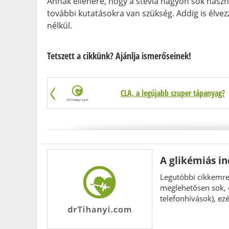
Annak ellenére, hogy a stevia nagyon sok haszno
további kutatásokra van szükség. Addig is élvez
nélkül.
Tetszett a cikkünk? Ajánlja ismerőseinek!
CLA, a legújabb szuper tápanyag?
A glikémiás in
Legutóbbi cikkemre
meglehetősen sok, e
telefonhívások), ez
leírtakat más oldalr