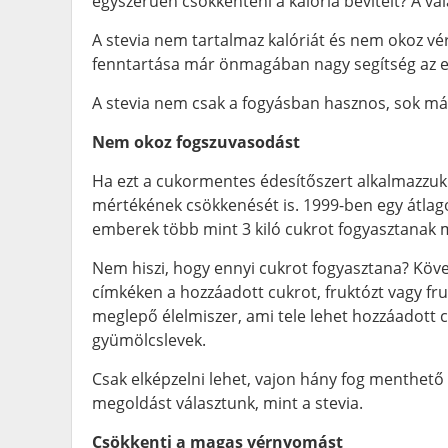
egyszerűen csökkenteni a kalória bevitelt? A vála
A stevia nem tartalmaz kalóriát és nem okoz vér
fenntartása már önmagában nagy segítség az e
A stevia nem csak a fogyásban hasznos, sok más
Nem okoz fogszuvasodást
Ha ezt a cukormentes édesítőszert alkalmazzuk 
mértékének csökkenését is. 1999-ben egy átlagos
emberek több mint 3 kiló cukrot fogyasztanak 
Nem hiszi, hogy ennyi cukrot fogyasztana? Köve
címkéken a hozzáadott cukrot, fruktózt vagy f
meglepő élelmiszer, ami tele lehet hozzáadott cu
gyümölcslevek.
Csak elképzelni lehet, vajon hány fog menthető
megoldást választunk, mint a stevia.
Csökkenti a magas vérnyomást