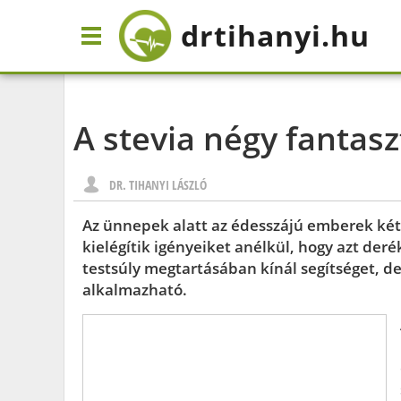
drtihanyi
.hu
A stevia négy fantas
DR. TIHANYI LÁSZLÓ
Az ünnepek alatt az édesszájú emberek két
kielégítik igényeiket anélkül, hogy azt de
testsúly megtartásában kínál segítséget, d
alkalmazható.