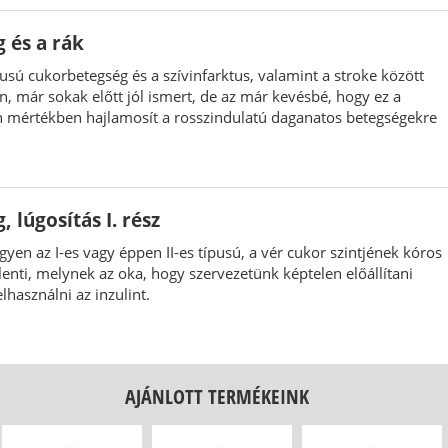
 és a rák
pusú cukorbetegség és a szívinfarktus, valamint a stroke között
n, már sokak előtt jól ismert, de az már kevésbé, hogy ez a
 mértékben hajlamosít a rosszindulatú daganatos betegségekre
 lúgosítás I. rész
gyen az I-es vagy éppen II-es típusú, a vér cukor szintjének kóros
nti, melynek az oka, hogy szervezetünk képtelen előállítani
lhasználni az inzulint.
AJÁNLOTT TERMÉKEINK