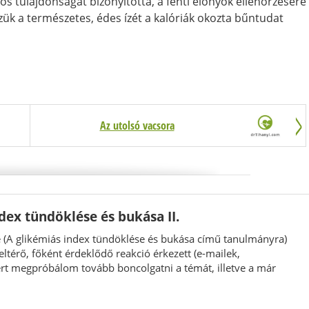
s tulajdonságát bizonyította, a fenti előnyök ellenőrzésére
zük a természetes, édes ízét a kalóriák okozta bűntudat
Az utolsó vacsora
dex tündöklése és bukása II.
 (A glikémiás index tündöklése és bukása című tanulmányra)
ltérő, főként érdeklődő reakció érkezett (e-mailek,
ért megpróbálom tovább boncolgatni a témát, illetve a már
ól megvilágítani.