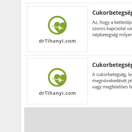
Cukorbetegség
Az, hogy a kettestí
szoros kapcsolat va
népbetegség milyen
is.
Cukorbetegség,
A cukorbetegség, le
megnövekedését jele
vagy megfelelően fe