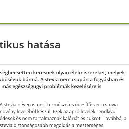
ztikus hatása
ségbeesetten keresnek olyan élelmiszereket, melyek
rékbőségük bánná. A stevia nem csupán a fogyásban és
e más egészségügyi problémák kezelésére is
A stevia néven ismert természetes édesítőszer a stevia
növény leveléből készül. Ezek az apró levelek rendkívül
édesek és nem tartalmaznak kalóriát és cukrot. Továbbá, a
stevia biztonságosabb megoldás a mesterséges