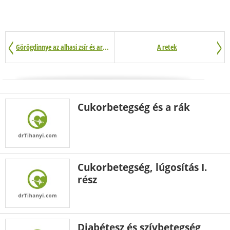
Görögdinnye az alhasi zsír és artériás lerakódások ellen
A retek
Cukorbetegség és a rák
Cukorbetegség, lúgosítás I.
rész
Diabétesz és szívbetegség