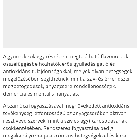
A gyümölcsök egy részében megtalálható flavonoidok
összefüggésbe hozhatók erős gyulladás gátló és
antioxidáns tulajdonságokkal, melyek olyan betegségek
megelőzésében segíthetnek, mint a szív- és érrendszeri
megbetegedések, anyagcsere-rendellenességek,
demencia és mentális hanyatlás.
A szamóca fogyasztásával megnövekedett antioxidáns
tevékenység létfontosságú az anyagcserében aktívan
részt vevő szervek (mint a szív és agy) károsodásának
csökkentésében. Rendszeres fogyasztása pedig
megakadályozhatja a krónikus betegségekkel és korai