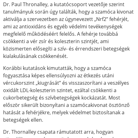
Dr. Paul Thronalley, a kutatócsoport vezetője szerint
tanulmányuk során úgy találták, hogy a szamóca kivonat
aktiválja a szervezetben az úgynevezett „Nrf2” fehérjét,
ami az antioxidáns és egyéb védelmi tevékenységek
megfelelő működéséért felelős. A fehérje továbbá
csökkenti a vér zsír és koleszterin szintjét, ami
közismerten elősegíti a szív- és érrendszeri betegségek
kialakulásának csökkenését.
Korábbi kutatások kimutatták, hogy a szamóca
fogyasztása képes ellensúlyozni az étkezés utáni
vércukorszint „kiugrását” és visszaszorítani a veszélyes
oxidált LDL-koleszterin szintet, ezáltal csökkenti a
cukorbetegség és szívbetegségek kockázatát. Most
először sikerült bizonyítani a szamócakivonat ösztönző
hatását a fehérjékre, melyek védelmet biztosítanak a
betegségek ellen.
Dr. Thornalley csapata rámutatott arra, hogyan