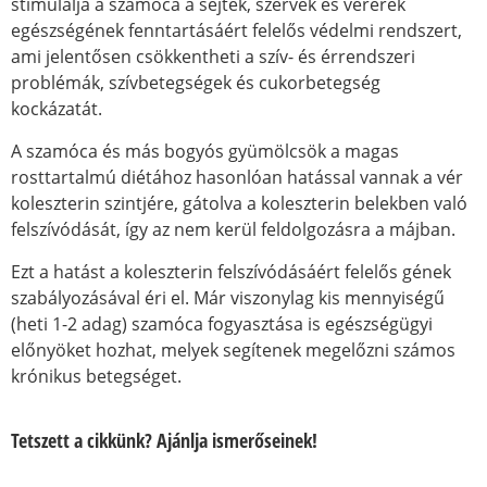
stimulálja a szamóca a sejtek, szervek és vérerek
egészségének fenntartásáért felelős védelmi rendszert,
ami jelentősen csökkentheti a szív- és érrendszeri
problémák, szívbetegségek és cukorbetegség
kockázatát.
A szamóca és más bogyós gyümölcsök a magas
rosttartalmú diétához hasonlóan hatással vannak a vér
koleszterin szintjére, gátolva a koleszterin belekben való
felszívódását, így az nem kerül feldolgozásra a májban.
Ezt a hatást a koleszterin felszívódásáért felelős gének
szabályozásával éri el. Már viszonylag kis mennyiségű
(heti 1-2 adag) szamóca fogyasztása is egészségügyi
előnyöket hozhat, melyek segítenek megelőzni számos
krónikus betegséget.
Tetszett a cikkünk? Ajánlja ismerőseinek!