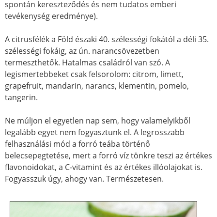
spontán kereszteződés és nem tudatos emberi
tevékenység eredménye).
A citrusfélék a Föld északi 40. szélességi fokától a déli 35.
szélességi fokáig, az ún. narancsövezetben
termeszthetők. Hatalmas családról van szó. A
legismertebbeket csak felsorolom: citrom, limett,
grapefruit, mandarin, narancs, klementin, pomelo,
tangerin.
Ne múljon el egyetlen nap sem, hogy valamelyikből
legalább egyet nem fogyasztunk el. A legrosszabb
felhasználási mód a forró teába történő
belecsepegtetése, mert a forró víz tönkre teszi az értékes
flavonoidokat, a C-vitamint és az értékes illóolajokat is.
Fogyasszuk úgy, ahogy van. Természetesen.