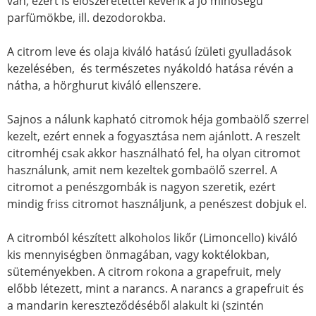
van, ezért is előszeretettel keverik a jó minőségű
parfümökbe, ill. dezodorokba.
A citrom leve és olaja kiváló hatású ízületi gyulladások
kezelésében, és természetes nyákoldó hatása révén a
nátha, a hörghurut kiváló ellenszere.
Sajnos a nálunk kapható citromok héja gombaölő szerrel
kezelt, ezért ennek a fogyasztása nem ajánlott. A reszelt
citromhéj csak akkor használható fel, ha olyan citromot
használunk, amit nem kezeltek gombaölő szerrel. A
citromot a penészgombák is nagyon szeretik, ezért
mindig friss citromot használjunk, a penészest dobjuk el.
A citromból készített alkoholos likőr (Limoncello) kiváló
kis mennyiségben önmagában, vagy koktélokban,
süteményekben. A citrom rokona a grapefruit, mely
előbb létezett, mint a narancs. A narancs a grapefruit és
a mandarin kereszteződéséből alakult ki (szintén