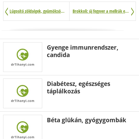
Lúgosító zöldségek, gyümölcsök, gabonák és tejtermékek
Brokkoli: új fegyver a mellrák ellen
Gyenge immunrendszer,
candida
Diabétesz, egészséges
táplálkozás
Béta glükán, gyógygombák