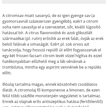
A citromsav miatt savanyú, de ez igen gyenge sav (a
gyomorsavnál százezerszer gyengébb), ezért a citrom
soha nem savasítja el a szervezetet, sőt, kiváló lúgosító
hatással bír. A citrus flavonoidok és azok glikozilált
származékai (pl. rutin) erősítik az erek falát, óvják az erek
belső falának a simaságát. Ezért pl. sok orvos azt
tanácsolja, hogy hosszú repülő út előtt fogyasszanak el
egy-két frissen facsart citrom levét vízzel hígítva és ezzel
hatékonyabban előzhető meg a láb vénáinak a
trombózisa, mintha egy aspirint vennének be a repülés
előtt.
Illóolaj tartalma magas, ennek köszönheti csodálatos
illatát. A citromolaj fő komponense a limonen, de ezen
felül több százféle monoterpén vegyületet is tartalmaz.
Ennek az olajnak erős antiszeptikus hatása (fertőtlenítő)