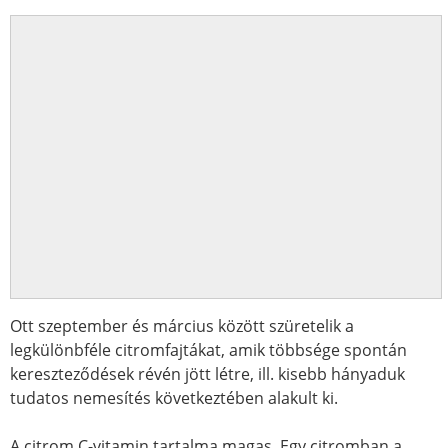
Ott szeptember és március között szüretelik a
legkülönbféle citromfajtákat, amik többsége spontán
kereszteződések révén jött létre, ill. kisebb hányaduk
tudatos nemesítés következtében alakult ki.
A citrom C-vitamin tartalma magas. Egy citromban a