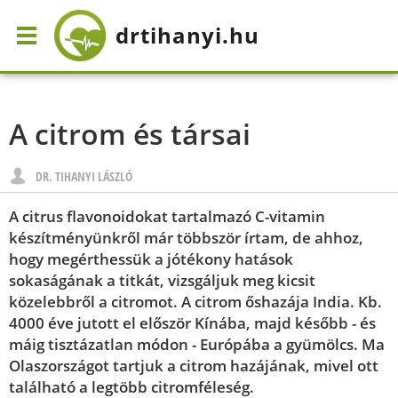
drtihanyi
.hu
A citrom és társai
DR. TIHANYI LÁSZLÓ
A citrus flavonoidokat tartalmazó C-vitamin
készítményünkről már többször írtam, de ahhoz,
hogy megérthessük a jótékony hatások
sokaságának a titkát, vizsgáljuk meg kicsit
közelebbről a citromot. A citrom őshazája India. Kb.
4000 éve jutott el először Kínába, majd később - és
máig tisztázatlan módon - Európába a gyümölcs. Ma
Olaszországot tartjuk a citrom hazájának, mivel ott
található a legtöbb citromféleség.