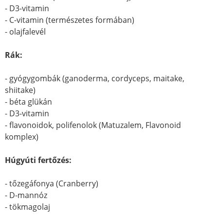
- D3-vitamin
- C-vitamin (természetes formában)
- olajfalevél
Rák:
- gyógygombák (ganoderma, cordyceps, maitake,
shiitake)
- béta glükán
- D3-vitamin
- flavonoidok, polifenolok (Matuzalem, Flavonoid
komplex)
Húgyúti fertőzés:
- tőzegáfonya (Cranberry)
- D-mannóz
- tökmagolaj