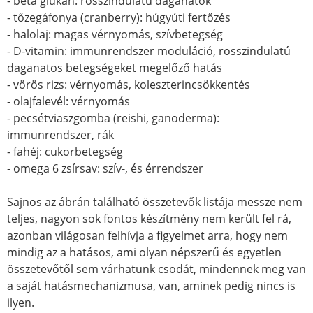
- béta glükán: rosszindulatú daganatok
- tőzegáfonya (cranberry): húgyúti fertőzés
- halolaj: magas vérnyomás, szívbetegség
- D-vitamin: immunrendszer moduláció, rosszindulatú
daganatos betegségeket megelőző hatás
- vörös rizs: vérnyomás, koleszterincsökkentés
- olajfalevél: vérnyomás
- pecsétviaszgomba (reishi, ganoderma):
immunrendszer, rák
- fahéj: cukorbetegség
- omega 6 zsírsav: szív-, és érrendszer
Sajnos az ábrán található összetevők listája messze nem
teljes, nagyon sok fontos készítmény nem került fel rá,
azonban világosan felhívja a figyelmet arra, hogy nem
mindig az a hatásos, ami olyan népszerű és egyetlen
összetevőtől sem várhatunk csodát, mindennek meg van
a saját hatásmechanizmusa, van, aminek pedig nincs is
ilyen.