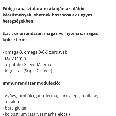
Eddigi tapasztalataim alapján az alábbi
készítmények lehetnek hasznosak az egyes
betegségekben
Szív-, és érrendszer, magas vérnyomás, magas
koleszterin:
- omega-3, omega 3-6-9 zsírsavak
- D3-vitamin
- árpafűlé (Green Magma)
- lúgosítás (SuperGreens)
Immunrendszer moduláció:
- gyógygombák (ganoderma, cordyceps, maitake,
shiitake)
- béta glükán
- kolosztrum (szarvasmarha előtej)