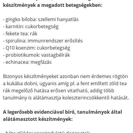
készítmények a megadott betegségekben:
- gingko biloba: szellemi hanyatlás
- karnitin: cukorbetegség
- fekete tea: rák
- spirulina: immunrendszer erősítés
- Q10 koenzim: cukorbetegség
- probiotikumok: vastagbélrák
- echinacea: megfázás
Bizonyos készítményeket azonban nem érdemes rögtön
a kukába dobni, ugyanis amíg pl. a fent említett zöld tea
rák megelőző hatása erősen vitatható, addig több
tanulmány is alátámasztja koleszterincsökkentő hatását.
A legerősebb evidenciával bíró, tanulmányok által
alátámasztott készítmények: