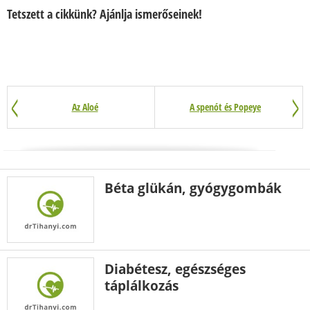
Tetszett a cikkünk? Ajánlja ismerőseinek!
Az Aloé
A spenót és Popeye
Béta glükán, gyógygombák
Diabétesz, egészséges
táplálkozás