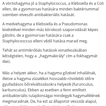
A vöröshagyma jó a Staphylococcus, a Klebsiella és a Coli
ellen, de a gyomorsav hatására minden baktériummal
szemben elveszíti antibakteriális hatását.
A medvehagyma a Klebsiella és a Pseudomonas
kivételével minden más kórokozó szaporodását képes
gátolni, de a gyomorsav hatására csak a
Staphylocosccus elleni védő hatása marad meg.
Tehát az antimikróbás hatások vonatkozásában
kétségtelen, hogy a „hagymakirály” cím a fokhagymát
illeti.
Más a helyzet akkor, ha a hagyma gőzével inhalálnak,
illetve a hagyma zúzalékot hosszabb-rövidebb időre
gyulladásos bőrelváltozásokra helyezik (furunculus,
karbunculus). Ebben az esetben a fenn említett
antibakteriális tulajdonságai mindegyik hagymafélének
megmaradnak. De, ha ezt az állapotot vesszük alapul,