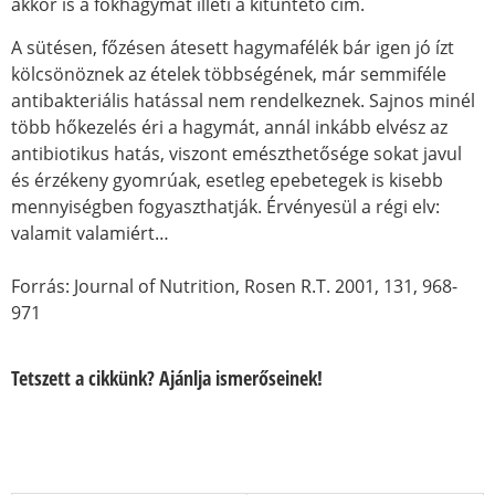
akkor is a fokhagymát illeti a kitüntető cím.
A sütésen, főzésen átesett hagymafélék bár igen jó ízt
kölcsönöznek az ételek többségének, már semmiféle
antibakteriális hatással nem rendelkeznek. Sajnos minél
több hőkezelés éri a hagymát, annál inkább elvész az
antibiotikus hatás, viszont emészthetősége sokat javul
és érzékeny gyomrúak, esetleg epebetegek is kisebb
mennyiségben fogyaszthatják. Érvényesül a régi elv:
valamit valamiért…
Forrás: Journal of Nutrition, Rosen R.T. 2001, 131, 968-
971
Tetszett a cikkünk? Ajánlja ismerőseinek!