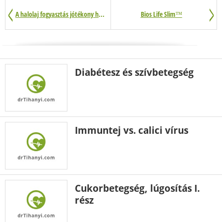
A halolaj fogyasztás jótékony hatásai
Bios Life Slim™
Diabétesz és szívbetegség
Immuntej vs. calici vírus
Cukorbetegség, lúgosítás I.
rész