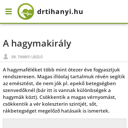
drtihanyi
.hu
A hagymakirály
DR. TIHANYI LÁSZLÓ
A hagymaféléket több mint ötezer éve fogyasztjuk
rendszeresen. Magas illóolaj tartalmuk révén segítik
az emésztést, de nem jók pl. epekő betegségben
szenvedőknél (bár itt is vannak különbségek a
hagymák közt). Csökkentik a magas vérnyomást,
csökkentik a vér koleszterin szintjét, sőt,
rákbetegséget megelőző hatásaik is ismertek.