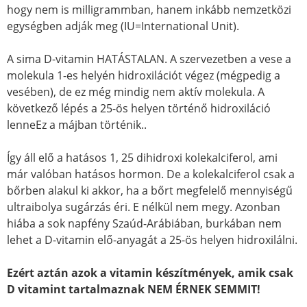
hogy nem is milligrammban, hanem inkább nemzetközi
egységben adják meg (IU=International Unit).
A sima D-vitamin HATÁSTALAN. A szervezetben a vese a
molekula 1-es helyén hidroxilációt végez (mégpedig a
vesében), de ez még mindig nem aktív molekula. A
következő lépés a 25-ös helyen történő hidroxiláció
lenneEz a májban történik..
Így áll elő a hatásos 1, 25 dihidroxi kolekalciferol, ami
már valóban hatásos hormon. De a kolekalciferol csak a
bőrben alakul ki akkor, ha a bőrt megfelelő mennyiségű
ultraibolya sugárzás éri. E nélkül nem megy. Azonban
hiába a sok napfény Szaúd-Arábiában, burkában nem
lehet a D-vitamin elő-anyagát a 25-ös helyen hidroxilálni.
Ezért aztán azok a vitamin készítmények, amik csak
D vitamint tartalmaznak NEM ÉRNEK SEMMIT!