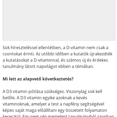
Sok híreszteléssel ellentétben, a D-vitamin nem csak a
csontokat érinti. Az utóbbi időben a kutatók újrakezdték
a kutatásokat a D-vitaminnal, és számos új és érdekes
tanulmány látott napvilágot ebben a témában.
Mi lett az alapvető következtetés?
A D3 vitamin pótlása szükséges. Viszonylag sok kell
belőle. A D3 vitamin egyike azoknak a kevés
vitaminoknak, amelyet a test a napfény segítségével
képes saját maga előállítani egy összetett folyamaton
keresztül. Egy nem rég megjelent tanulmányból azonban