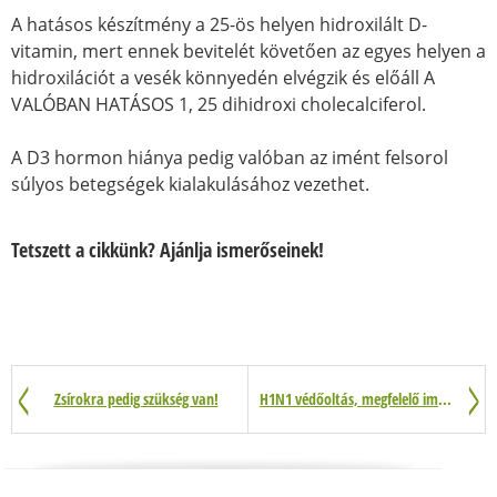
A hatásos készítmény a 25-ös helyen hidroxilált D-
vitamin, mert ennek bevitelét követően az egyes helyen a
hidroxilációt a vesék könnyedén elvégzik és előáll A
VALÓBAN HATÁSOS 1, 25 dihidroxi cholecalciferol.
A D3 hormon hiánya pedig valóban az imént felsorol
súlyos betegségek kialakulásához vezethet.
Tetszett a cikkünk? Ajánlja ismerőseinek!
Zsírokra pedig szükség van!
H1N1 védőoltás, megfelelő immunválasz