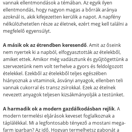
vannak ellentmondások a témában. Az egyik ilyen
ellentmondás, hogy nagyon magas a bőrrák aránya
azoknál is, akik kifejezetten kerülik a napot. A napfény
nélkülözhetetlen része az életnek, ezért meg kell találni a
megfelelő egyensúlyt.
A másik ok az étrendben keresendő
. Amit az őseink
nem nyertek ki a napból, elfogyasztották az ételekből,
amiket ettek. Amikor még vadásztunk és gyűjtögettünk a
szervezetünk nem volt terhelve a gyors és feldolgozott
ételekkel. Ezekből az ételekből teljes egészében
hiányoznak a vitaminok, ásványi anyagok, ellenben teli
vannak cukorral és transz zsírokkal. Ezek az ételnek
nevezett anyagok teljesen kizsákmányolják a testünket.
A harmadik ok a modern gazdálkodásban rejlik
. A
modern termelési eljárások keveset foglalkoznak a
táplálékkal. Mi a legfontosabb tényező a mostani mega-
farm iparban? Az idő. Hogyan termelhetsz gabonát a