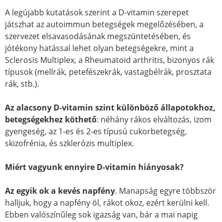
A legújabb kutatások szerint a D-vitamin szerepet
játszhat az autoimmun betegségek megelőzésében, a
szervezet elsavasodásának megszüntetésében, és
jótékony hatással lehet olyan betegségekre, mint a
Sclerosis Multiplex, a Rheumatoid arthritis, bizonyos rák
típusok (mellrák, petefészekrák, vastagbélrák, prosztata
rák, stb.).
Az alacsony D-vitamin szint különböző állapotokhoz,
betegségekhez köthető
: néhány rákos elváltozás, izom
gyengeség, az 1-es és 2-es típusú cukorbetegség,
skizofrénia, és szklerózis multiplex.
Miért vagyunk ennyire D-vitamin hiányosak?
Az egyik ok a kevés napfény
. Manapság egyre többször
halljuk, hogy a napfény öl, rákot okoz, ezért kerülni kell.
Ebben valószínűleg sok igazság van, bár a mai napig