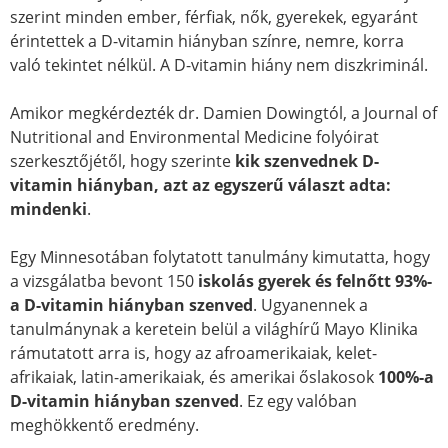
szerint minden ember, férfiak, nők, gyerekek, egyaránt
érintettek a D-vitamin hiányban színre, nemre, korra
való tekintet nélkül. A D-vitamin hiány nem diszkriminál.
Amikor megkérdezték dr. Damien Dowingtól, a Journal of
Nutritional and Environmental Medicine folyóirat
szerkesztőjétől, hogy szerinte
kik szenvednek D-
vitamin hiányban, azt az egyszerű választ adta:
mindenki
.
Egy Minnesotában folytatott tanulmány kimutatta, hogy
a vizsgálatba bevont 150
iskolás gyerek és felnőtt 93%-
a D-vitamin hiányban szenved
. Ugyanennek a
tanulmánynak a keretein belül a világhírű Mayo Klinika
rámutatott arra is, hogy az afroamerikaiak, kelet-
afrikaiak, latin-amerikaiak, és amerikai őslakosok
100%-a
D-vitamin hiányban szenved
. Ez egy valóban
meghökkentő eredmény.