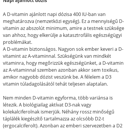
Napi ajánlott dózis
A D-vitamin ajánlott napi dózisa 400 IU-ban van
meghatározva (nemzetközi egység). Ez a mennyiségű D-
vitamin az abszolút minimum, amire a testnek szüksége
van ahhoz, hogy elkerülje a katasztrofális egészségügyi
problémákat.
A D-vitamin biztonságos. Nagyon sok ember keveri a D-
vitamint az A-vitaminnal. Szükségünk van mindkét
vitaminra, hogy megőrizzük egészségünket, a D-vitamin
az A-vitaminnal szemben azonban akkor sem toxikus,
amikor nagyobb dózist veszünk be. A félelem a D3
vitamin túladagolásától tehát teljesen alaptalan.
Nem minden D-vitamin egyforma, több variánsa is
létezik. A biológiailag aktívat D3-nak vagy
kolekalciferolnak ismerjük. Néhány rossz minőségű
táplálék kiegészítő tartalmazza az olcsóbb D2-t
(ergocalciferolt). Azonban az emberi szervezetben a D2