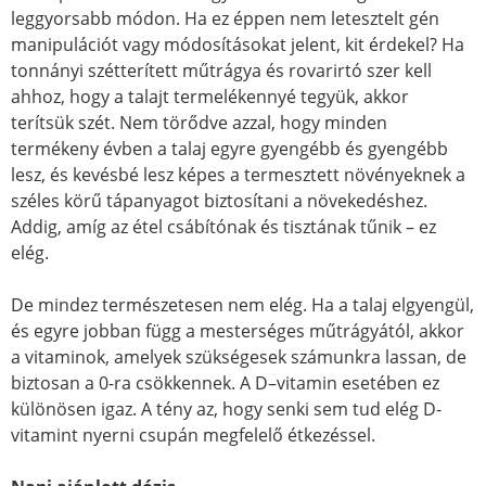
leggyorsabb módon. Ha ez éppen nem letesztelt gén
manipulációt vagy módosításokat jelent, kit érdekel? Ha
tonnányi szétterített műtrágya és rovarirtó szer kell
ahhoz, hogy a talajt termelékennyé tegyük, akkor
terítsük szét. Nem törődve azzal, hogy minden
termékeny évben a talaj egyre gyengébb és gyengébb
lesz, és kevésbé lesz képes a termesztett növényeknek a
széles körű tápanyagot biztosítani a növekedéshez.
Addig, amíg az étel csábítónak és tisztának tűnik – ez
elég.
De mindez természetesen nem elég. Ha a talaj elgyengül,
és egyre jobban függ a mesterséges műtrágyától, akkor
a vitaminok, amelyek szükségesek számunkra lassan, de
biztosan a 0-ra csökkennek. A D–vitamin esetében ez
különösen igaz. A tény az, hogy senki sem tud elég D-
vitamint nyerni csupán megfelelő étkezéssel.