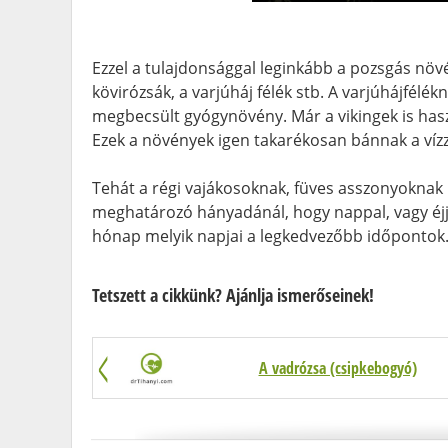
Ezzel a tulajdonsággal leginkább a pozsgás növén
kövirózsák, a varjúháj félék stb. A varjúhájfélékn
megbecsült gyógynövény. Már a vikingek is hasz
Ezek a növények igen takarékosan bánnak a vízze
Tehát a régi vajákosoknak, füves asszonyoknak
meghatározó hányadánál, hogy nappal, vagy éjj
hónap melyik napjai a legkedvezőbb időpontok
Tetszett a cikkünk? Ajánlja ismerőseinek!
A vadrózsa (csipkebogyó)