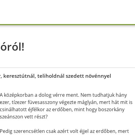
óról!
, keresztútnál, teliholdnál szedett növénnyel
A középkorban a dolog vérre ment. Nem tudhatjuk hány
ezer, tízezer füvesasszony végezte máglyán, mert hát mit is
csinálhatott éjfélkor az erdőben, mint hogy boszorkány
szeánszon vett részt?
Pedig szerencsétlen csak azért volt éjjel az erdőben, mert