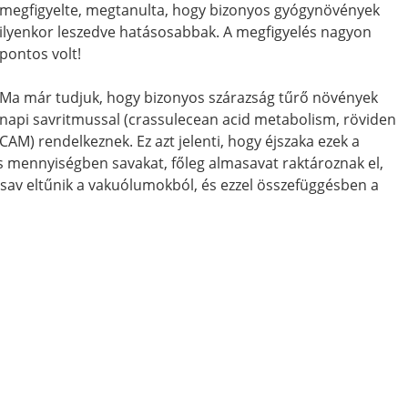
megfigyelte, megtanulta, hogy bizonyos gyógynövények
ilyenkor leszedve hatásosabbak. A megfigyelés nagyon
pontos volt!
Ma már tudjuk, hogy bizonyos szárazság tűrő növények
napi savritmussal (crassulecean acid metabolism, röviden
CAM) rendelkeznek. Ez azt jelenti, hogy éjszaka ezek a
mennyiségben savakat, főleg almasavat raktároznak el,
 sav eltűnik a vakuólumokból, és ezzel összefüggésben a