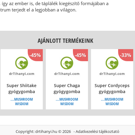
 így az ember is, de táplálék kiegészítő formájában a
rum terjedt el a legjobban a világon.
AJÁNLOTT TERMÉKEINK
-45%
-45%
-33%
Super Shiitake
Super Chaga
Super Cordyceps
gyógygomba
gyógygomba
gyógygomba
tabletta, 120db
tabletta, 120db
tabletta, 120db
...MUSHROOM
...MUSHROOM
...MUSHROOM
WISDOM
WISDOM
WISDOM
-33%
Copyright:
drtihanyi.hu
© 2026 -
Adatkezelési tájékoztató