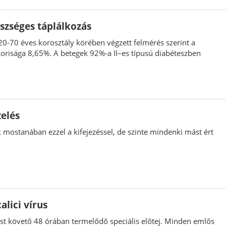
szséges táplálkozás
0-70 éves korosztály körében végzett felmérés szerint a
orisága 8,65%. A betegek 92%-a II–es típusú diabéteszben
zelés
 mostanában ezzel a kifejezéssel, de szinte mindenki mást ért
alici vírus
st követő 48 órában termelődő speciális előtej. Minden emlős