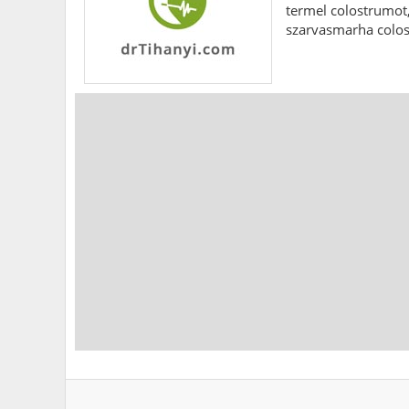
termel colostrumot,
szarvasmarha colost