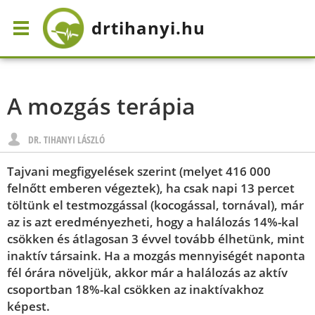
drtihanyi
.hu
A mozgás terápia
DR. TIHANYI LÁSZLÓ
Tajvani megfigyelések szerint (melyet 416 000
felnőtt emberen végeztek), ha csak napi 13 percet
töltünk el testmozgással (kocogással, tornával), már
az is azt eredményezheti, hogy a halálozás 14%-kal
csökken és átlagosan 3 évvel tovább élhetünk, mint
inaktív társaink. Ha a mozgás mennyiségét naponta
fél órára növeljük, akkor már a halálozás az aktív
csoportban 18%-kal csökken az inaktívakhoz
képest.