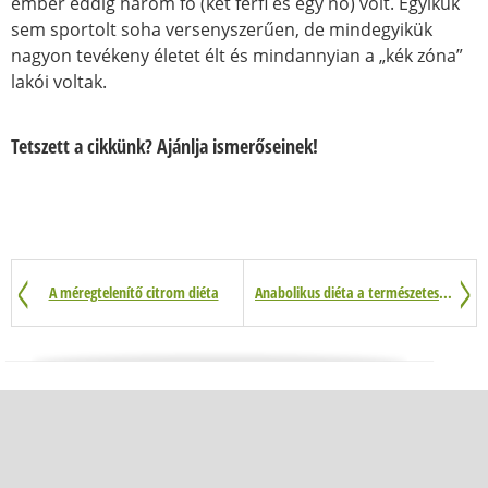
ember eddig három fő (két férfi és egy nő) volt. Egyikük
sem sportolt soha versenyszerűen, de mindegyikük
nagyon tevékeny életet élt és mindannyian a „kék zóna”
lakói voltak.
Tetszett a cikkünk? Ajánlja ismerőseinek!
A méregtelenítő citrom diéta
Anabolikus diéta a természetes fogyásért és izomtömeg növelésért