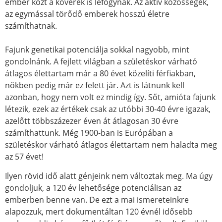
ember közt a kövérek is lefogynak. Az aktív közösségek,
az egymással törődő emberek hosszú életre
számíthatnak.
Fajunk genetikai potenciálja sokkal nagyobb, mint
gondolnánk. A fejlett világban a születéskor várható
átlagos élettartam már a 80 évet közelíti férfiakban,
nőkben pedig már ez felett jár. Azt is látnunk kell
azonban, hogy nem volt ez mindig így. Sőt, amióta fajunk
létezik, ezek az értékek csak az utóbbi 30-40 évre igazak,
azelőtt többszázezer éven át átlagosan 30 évre
számíthattunk. Még 1900-ban is Európában a
születéskor várható átlagos élettartam nem haladta meg
az 57 évet!
Ilyen rövid idő alatt génjeink nem változtak meg. Ma úgy
gondoljuk, a 120 év lehetősége potenciálisan az
emberben benne van. De ezt a mai ismereteinkre
alapozzuk, mert dokumentáltan 120 évnél idősebb