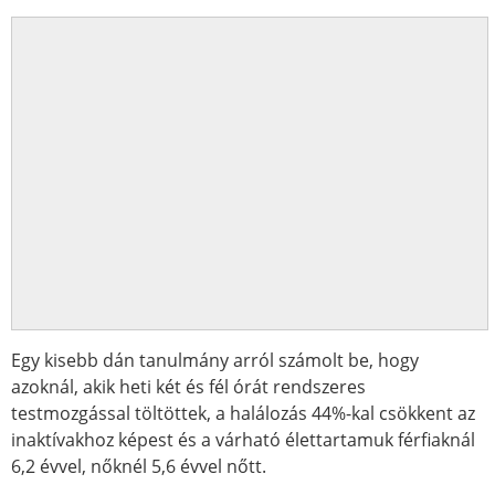
Egy kisebb dán tanulmány arról számolt be, hogy
azoknál, akik heti két és fél órát rendszeres
testmozgással töltöttek, a halálozás 44%-kal csökkent az
inaktívakhoz képest és a várható élettartamuk férfiaknál
6,2 évvel, nőknél 5,6 évvel nőtt.