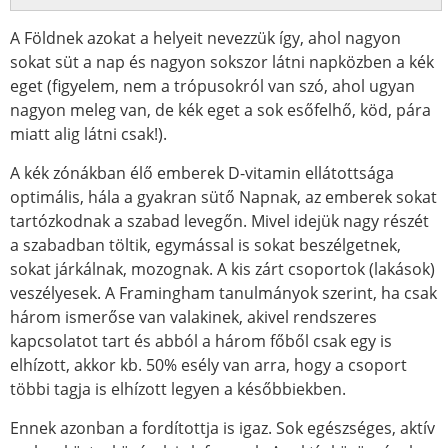
A Földnek azokat a helyeit nevezzük így, ahol nagyon
sokat süt a nap és nagyon sokszor látni napközben a kék
eget (figyelem, nem a trópusokról van szó, ahol ugyan
nagyon meleg van, de kék eget a sok esőfelhő, köd, pára
miatt alig látni csak!).
A kék zónákban élő emberek D-vitamin ellátottsága
optimális, hála a gyakran sütő Napnak, az emberek sokat
tartózkodnak a szabad levegőn. Mivel idejük nagy részét
a szabadban töltik, egymással is sokat beszélgetnek,
sokat járkálnak, mozognak. A kis zárt csoportok (lakások)
veszélyesek. A Framingham tanulmányok szerint, ha csak
három ismerőse van valakinek, akivel rendszeres
kapcsolatot tart és abból a három főből csak egy is
elhízott, akkor kb. 50% esély van arra, hogy a csoport
többi tagja is elhízott legyen a későbbiekben.
Ennek azonban a fordítottja is igaz. Sok egészséges, aktív