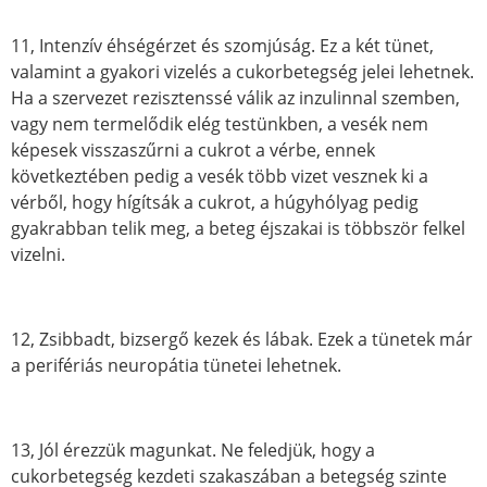
11, Intenzív éhségérzet és szomjúság. Ez a két tünet,
valamint a gyakori vizelés a cukorbetegség jelei lehetnek.
Ha a szervezet rezisztenssé válik az inzulinnal szemben,
vagy nem termelődik elég testünkben, a vesék nem
képesek visszaszűrni a cukrot a vérbe, ennek
következtében pedig a vesék több vizet vesznek ki a
vérből, hogy hígítsák a cukrot, a húgyhólyag pedig
gyakrabban telik meg, a beteg éjszakai is többször felkel
vizelni.
12, Zsibbadt, bizsergő kezek és lábak. Ezek a tünetek már
a perifériás neuropátia tünetei lehetnek.
13, Jól érezzük magunkat. Ne feledjük, hogy a
cukorbetegség kezdeti szakaszában a betegség szinte