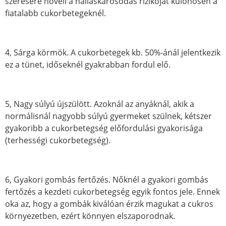
szeresére növeli a halláskárosodás rizikóját különösen a
fiatalabb cukorbetegeknél.
4, Sárga körmök. A cukorbetegek kb. 50%-ánál jelentkezik
ez a tünet, időseknél gyakrabban fordul elő.
5, Nagy súlyú újszülött. Azoknál az anyáknál, akik a
normálisnál nagyobb súlyú gyermeket szülnek, kétszer
gyakoribb a cukorbetegség előfordulási gyakorisága
(terhességi cukorbetegség).
6, Gyakori gombás fertőzés. Nőknél a gyakori gombás
fertőzés a kezdeti cukorbetegség egyik fontos jele. Ennek
oka az, hogy a gombák kiválóan érzik magukat a cukros
környezetben, ezért könnyen elszaporodnak.