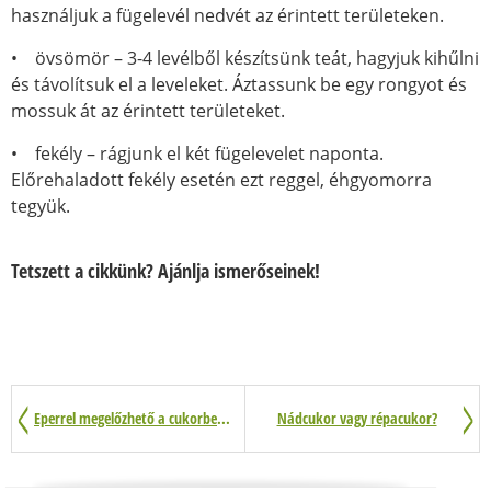
használjuk a fügelevél nedvét az érintett területeken.
• övsömör – 3-4 levélből készítsünk teát, hagyjuk kihűlni
és távolítsuk el a leveleket. Áztassunk be egy rongyot és
mossuk át az érintett területeket.
• fekély – rágjunk el két fügelevelet naponta.
Előrehaladott fekély esetén ezt reggel, éhgyomorra
tegyük.
Tetszett a cikkünk? Ajánlja ismerőseinek!
Eperrel megelőzhető a cukorbetegség?
Nádcukor vagy répacukor?