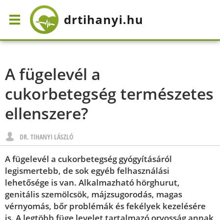
drtihanyi
.hu
A fügelevél a
cukorbetegség természetes
ellenszere?
DR. TIHANYI LÁSZLÓ
A fügelevél a cukorbetegség gyógyításáról
legismertebb, de sok egyéb felhasználási
lehetősége is van. Alkalmazható hörghurut,
genitális szemölcsök, májzsugorodás, magas
vérnyomás, bőr problémák és fekélyek kezelésére
is. A legtöbb füge levelet tartalmazó orvosság annak