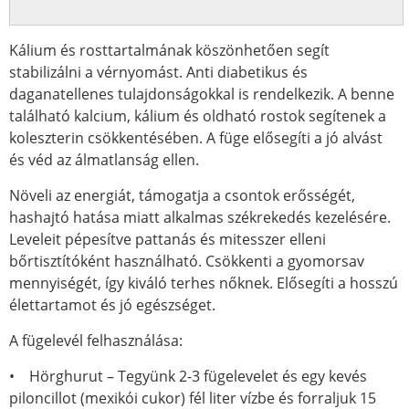
Kálium és rosttartalmának köszönhetően segít
stabilizálni a vérnyomást. Anti diabetikus és
daganatellenes tulajdonságokkal is rendelkezik. A benne
található kalcium, kálium és oldható rostok segítenek a
koleszterin csökkentésében. A füge elősegíti a jó alvást
és véd az álmatlanság ellen.
Növeli az energiát, támogatja a csontok erősségét,
hashajtó hatása miatt alkalmas székrekedés kezelésére.
Leveleit pépesítve pattanás és mitesszer elleni
bőrtisztítóként használható. Csökkenti a gyomorsav
mennyiségét, így kiváló terhes nőknek. Elősegíti a hosszú
élettartamot és jó egészséget.
A fügelevél felhasználása:
• Hörghurut – Tegyünk 2-3 fügelevelet és egy kevés
piloncillot (mexikói cukor) fél liter vízbe és forraljuk 15