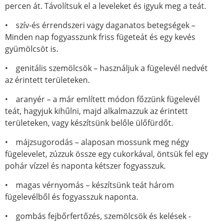
percen át. Távolítsuk el a leveleket és igyuk meg a teát.
• szív-és érrendszeri vagy daganatos betegségek –
Minden nap fogyasszunk friss fügeteát és egy kevés
gyümölcsöt is.
• genitális szemölcsök – használjuk a fügelevél nedvét
az érintett területeken.
• aranyér – a már említett módon főzzünk fügelevél
teát, hagyjuk kihűlni, majd alkalmazzuk az érintett
területeken, vagy készítsünk belőle ülőfürdőt.
• májzsugorodás – alaposan mossunk meg négy
fügelevelet, zúzzuk össze egy cukorkával, öntsük fel egy
pohár vízzel és naponta kétszer fogyasszuk.
• magas vérnyomás – készítsünk teát három
fügelevélből és fogyasszuk naponta.
• gombás fejbőrfertőzés, szemölcsök és kelések -