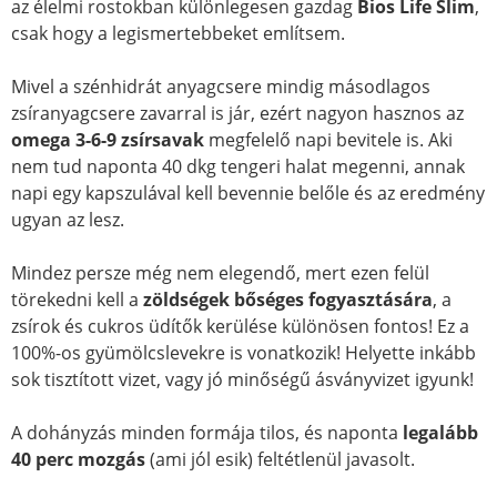
az élelmi rostokban különlegesen gazdag
Bios Life Slim
,
csak hogy a legismertebbeket említsem.
Mivel a szénhidrát anyagcsere mindig másodlagos
zsíranyagcsere zavarral is jár, ezért nagyon hasznos az
omega 3-6-9 zsírsavak
megfelelő napi bevitele is. Aki
nem tud naponta 40 dkg tengeri halat megenni, annak
napi egy kapszulával kell bevennie belőle és az eredmény
ugyan az lesz.
Mindez persze még nem elegendő, mert ezen felül
törekedni kell a
zöldségek bőséges fogyasztására
, a
zsírok és cukros üdítők kerülése különösen fontos! Ez a
100%-os gyümölcslevekre is vonatkozik! Helyette inkább
sok tisztított vizet, vagy jó minőségű ásványvizet igyunk!
A dohányzás minden formája tilos, és naponta
legalább
40 perc mozgás
(ami jól esik) feltétlenül javasolt.