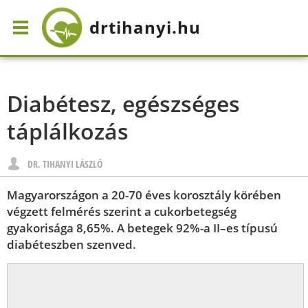
drtihanyi
.hu
Diabétesz, egészséges
táplálkozás
DR. TIHANYI LÁSZLÓ
Magyarországon a 20-70 éves korosztály körében
végzett felmérés szerint a cukorbetegség
gyakorisága 8,65%. A betegek 92%-a II–es típusú
diabéteszben szenved.