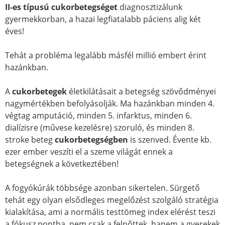
II-es típusú cukorbetegséget
diagnosztizálunk
gyermekkorban, a hazai legfiatalabb páciens alig két
éves!
Tehát a probléma legalább másfél millió embert érint
hazánkban.
A
cukorbetegek
életkilátásait a betegség szövődményei
nagymértékben befolyásolják. Ma hazánkban minden 4.
végtag amputáció, minden 5. infarktus, minden 6.
dialízisre (művese kezelésre) szoruló, és minden 8.
stroke beteg
cukorbetegségben
is szenved. Évente kb.
ezer ember veszíti el a szeme világát ennek a
betegségnek a következtében!
A fogyókúrák többsége azonban sikertelen. Sürgető
tehát egy olyan elsődleges megelőzést szolgáló stratégia
kialakítása, ami a normális testtömeg index elérést teszi
a fókusz pontba, nem csak a felnőttek, hanem a gyerekek