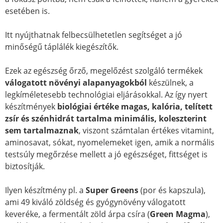
esetében is.
Itt nyújthatnak felbecsülhetetlen segítséget a jó
minőségű táplálék kiegészítők.
Ezek az egészség őrző, megelőzést szolgáló termékek
válogatott növényi alapanyagokból
készülnek, a
legkíméletesebb technológiai eljárásokkal. Az így nyert
készítmények
biológiai értéke magas, kalória, telített
zsír és szénhidrát tartalma minimális, koleszterint
sem tartalmaznak
, viszont számtalan értékes vitamint,
aminosavat, sókat, nyomelemeket igen, amik a normális
testsúly megőrzése mellett a jó egészséget, fittséget is
biztosítják.
Ilyen készítmény pl. a
Super Greens
(por és kapszula),
ami 49 kiváló zöldség és gyógynövény válogatott
keveréke, a fermentált zöld árpa csíra (
Green Magma
),