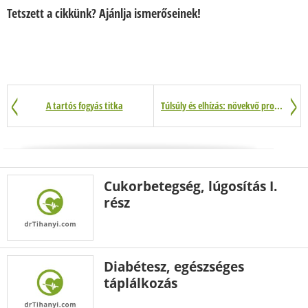
Tetszett a cikkünk? Ajánlja ismerőseinek!
A tartós fogyás titka
Túlsúly és elhízás: növekvő probléma
Cukorbetegség, lúgosítás I.
rész
Diabétesz, egészséges
táplálkozás