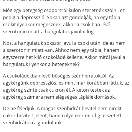
Még egy betegség csoportról külön szeretnék szólni, ez
pedig a depresszió. Sokan azt gondolják, ha egy tábla
csokit ilyenkor megesznek, akkor a csokiban lévő
szerotonin miatt a hangulatuk javulni fog.
Nos, a hangulatuk sokszor javul a csoki után, de ez nem
a szerotonin miatt van. Ahhoz nem egy tábla, hanem
egyszerre hét kiló csokoládé kellene. Akkor mitől javul a
hangulatuk ilyenkor a betegeknek?
A csokoládékban levő bőséges szénhidrátoktól. Az
agykérgünk depressziós, és mint már korábban láttuk, az
agykéreg szinte csak cukron él. A keton testek az
agykéreg számára nem elégséges táplálékforrások.
De ne feledjük. A magas szénhidrát bevitel nem direkt
cukor bevitelt jelent, hanem ilyenkor mindig összetett
szénhidrátokra gondolunk.