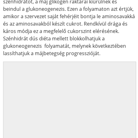
szénhidrátot, a máj glikogén raktárai kiürülnek és
beindul a glukoneogenezis. Ezen a folyamaton azt értjük,
amikor a szervezet saját fehérjéit bontja le aminosavakká
és az aminosavakból készít cukrot. Rendkívül drága és
káros módja ez a megfelelő cukorszint elérésének.
Szénhidrát dús diéta mellett blokkolhatjuk a
glukoneogenezis folyamatát, melynek következtében
lassíthatjuk a májbetegség progresszióját.