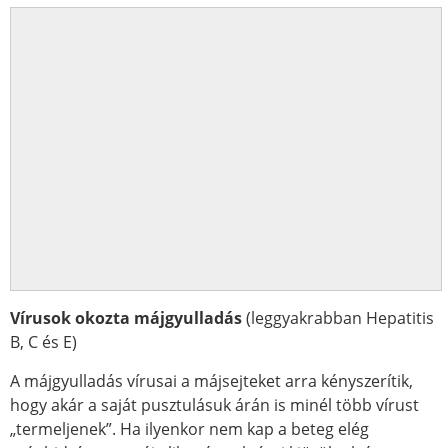
Vírusok okozta májgyulladás
(leggyakrabban Hepatitis
B, C és E)
A májgyulladás vírusai a májsejteket arra kényszerítik,
hogy akár a saját pusztulásuk árán is minél több vírust
„termeljenek”. Ha ilyenkor nem kap a beteg elég