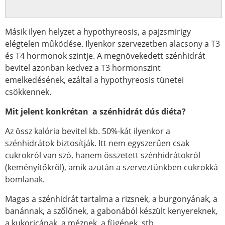
Másik ilyen helyzet a hypothyreosis, a pajzsmirigy
elégtelen működése. Ilyenkor szervezetben alacsony a T3
és T4 hormonok szintje. A megnövekedett szénhidrát
bevitel azonban kedvez a T3 hormonszint
emelkedésének, ezáltal a hypothyreosis tünetei
csökkennek.
Mit jelent konkrétan a szénhidrát dús diéta?
Az össz kalória bevitel kb. 50%-kát ilyenkor a
szénhidrátok biztosítják. Itt nem egyszerűen csak
cukrokról van szó, hanem összetett szénhidrátokról
(keményítőkről), amik azután a szerveztünkben cukrokká
bomlanak.
Magas a szénhidrát tartalma a rizsnek, a burgonyának, a
banánnak, a szőlőnek, a gabonából készült kenyereknek,
a kukoricának, a méznek, a fügének, stb.