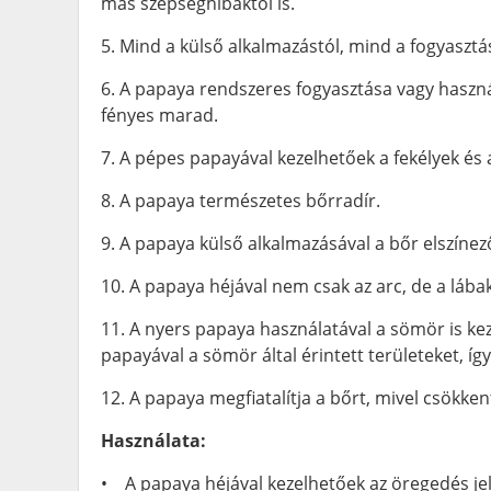
más szépséghibáktól is.
5. Mind a külső alkalmazástól, mind a fogyasztá
6. A papaya rendszeres fogyasztása vagy használ
fényes marad.
7. A pépes papayával kezelhetőek a fekélyek és 
8. A papaya természetes bőrradír.
9. A papaya külső alkalmazásával a bőr elszíne
10. A papaya héjával nem csak az arc, de a lába
11. A nyers papaya használatával a sömör is ke
papayával a sömör által érintett területeket, íg
12. A papaya megfiatalítja a bőrt, mivel csökke
Használata:
• A papaya héjával kezelhetőek az öregedés jele