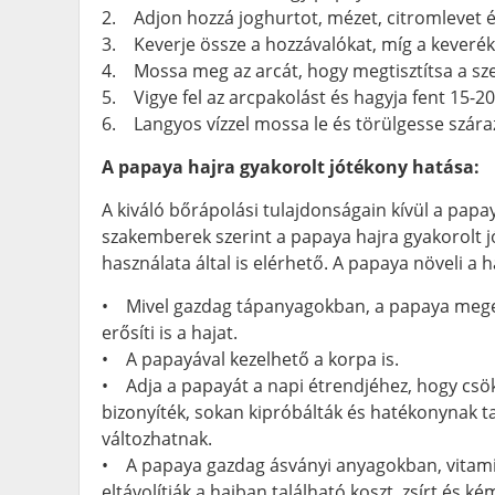
2. Adjon hozzá joghurtot, mézet, citromlevet és
3. Keverje össze a hozzávalókat, míg a keverék 
4. Mossa meg az arcát, hogy megtisztítsa a sz
5. Vigye fel az arcpakolást és hagyja fent 15-20
6. Langyos vízzel mossa le és törülgesse száraz
A papaya hajra gyakorolt jótékony hatása:
A kiváló bőrápolási tulajdonságain kívül a papay
szakemberek szerint a papaya hajra gyakorolt 
használata által is elérhető. A papaya növeli a 
• Mivel gazdag tápanyagokban, a papaya megelő
erősíti is a hajat.
• A papayával kezelhető a korpa is.
• Adja a papayát a napi étrendjéhez, hogy csö
bizonyíték, sokan kipróbálták és hatékonynak 
változhatnak.
• A papaya gazdag ásványi anyagokban, vita
eltávolítják a hajban található koszt, zsírt és k