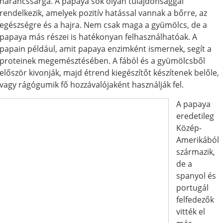
narancssárga. A papaya sok olyan tulajdonsággal
rendelkezik, amelyek pozitív hatással vannak a bőrre, az
egészségre és a hajra. Nem csak maga a gyümölcs, de a
papaya más részei is hatékonyan felhasználhatóak. A
papain például, amit papaya enzimként ismernek, segít a
proteinek megemésztésében. A fából és a gyümölcsből
először kivonják, majd étrend kiegészítőt készítenek belőle,
vagy rágógumik fő hozzávalójaként használják fel.
A papaya
eredetileg
Közép-
Amerikából
származik,
de a
spanyol és
portugál
felfedezők
vitték el