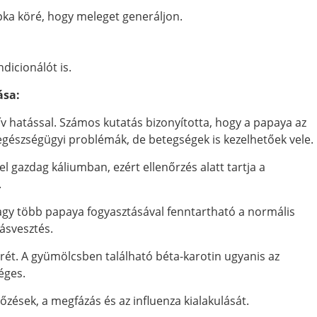
ka köré, hogy meleget generáljon.
dicionálót is.
ása:
ív hatással. Számos kutatás bizonyította, hogy a papaya az
egészségügyi problémák, de betegségek is kezelhetőek vele.
 gazdag káliumban, ezért ellenőrzés alatt tartja a
.
 vagy több papaya fogyasztásával fenntartható a normális
tásvesztés.
rét. A gyümölcsben található béta-karotin ugyanis az
éges.
őzések, a megfázás és az influenza kialakulását.