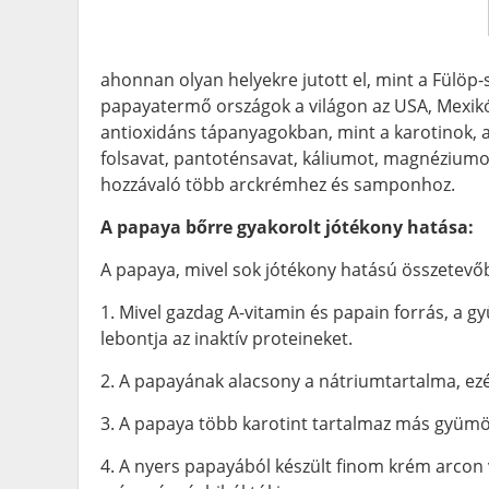
ahonnan olyan helyekre jutott el, mint a Fülöp-
papayatermő országok a világon az USA, Mexikó
antioxidáns tápanyagokban, mint a karotinok, a 
folsavat, pantoténsavat, káliumot, magnéziumo
hozzávaló több arckrémhez és samponhoz.
A papaya bőrre gyakorolt jótékony hatása:
A papaya, mivel sok jótékony hatású összetevőbő
1. Mivel gazdag A-vitamin és papain forrás, a g
lebontja az inaktív proteineket.
2. A papayának alacsony a nátriumtartalma, ezért 
3. A papaya több karotint tartalmaz más gyümöl
4. A nyers papayából készült finom krém arcon 