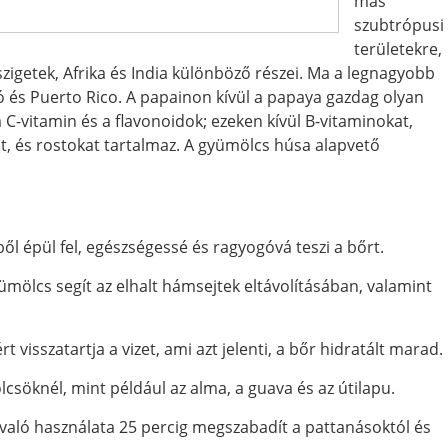
más
szubtrópusi
területekre,
szigetek, Afrika és India különböző részei. Ma a legnagyobb
 és Puerto Rico. A papainon kívül a papaya gazdag olyan
C-vitamin és a flavonoidok; ezeken kívül B-vitaminokat,
t, és rostokat tartalmaz. A gyümölcs húsa alapvető
l épül fel, egészségessé és ragyogóvá teszi a bőrt.
yümölcs segít az elhalt hámsejtek eltávolításában, valamint
visszatartja a vizet, ami azt jelenti, a bőr hidratált marad.
csöknél, mint például az alma, a guava és az útilapu.
való használata 25 percig megszabadít a pattanásoktól és