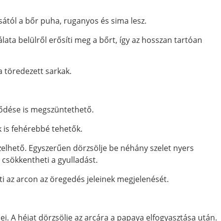
sától a bőr puha, ruganyos és sima lesz.
ata belülről erősíti meg a bőrt, így az hosszan tartóan
a töredezett sarkak.
ződése is megszüntethető.
k is fehérebbé tehetők.
zelhető. Egyszerűen dörzsölje be néhány szelet nyers
y csökkentheti a gyulladást.
nti az arcon az öregedés jeleinek megjelenését.
i. A héjat dörzsölje az arcára a papaya elfogyasztása után.