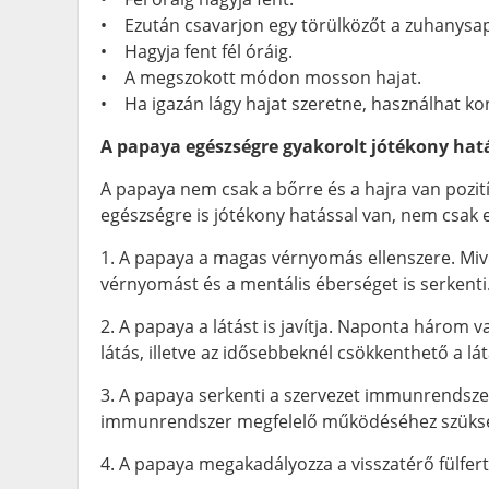
• Ezután csavarjon egy törülközőt a zuhanysap
• Hagyja fent fél óráig.
• A megszokott módon mosson hajat.
• Ha igazán lágy hajat szeretne, használhat kon
A papaya egészségre gyakorolt jótékony hat
A papaya nem csak a bőrre és a hajra van pozit
egészségre is jótékony hatással van, nem csak 
1. A papaya a magas vérnyomás ellenszere. Mivel
vérnyomást és a mentális éberséget is serkenti
2. A papaya a látást is javítja. Naponta három
látás, illetve az idősebbeknél csökkenthető a lá
3. A papaya serkenti a szervezet immunrendsze
immunrendszer megfelelő működéséhez szüks
4. A papaya megakadályozza a visszatérő fülfert