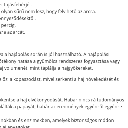
 tojásfehérjét.
olyan sűrű nem lesz, hogy felvihető az arcra.
ennyeződésektől.
 percig.
ra az arcát.
a a hajápolás során is jól használható. A hajápolási
jótékony hatása a gyümölcs rendszeres fogyasztása vagy
haj volumenét, mint táplálja a hajgyökereket.
zi a kopaszodást, mivel serkenti a haj növekedését és
kkentse a haj elvékonyodását. Habár nincs rá tudományos
találták a papayát, habár az eredmények egyénről egyénre
minokban és enzimekben, amelyek biztonságos módon
émiai anyagokat.