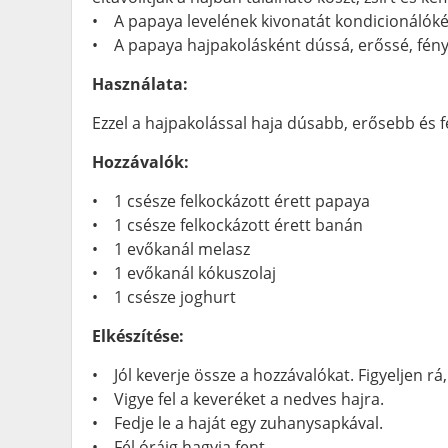
• A papaya levelének kivonatát kondicionálóként
• A papaya hajpakolásként dússá, erőssé, fénye
Használata:
Ezzel a hajpakolással haja dúsabb, erősebb és f
Hozzávalók:
• 1 csésze felkockázott érett papaya
• 1 csésze felkockázott érett banán
• 1 evőkanál melasz
• 1 evőkanál kókuszolaj
• 1 csésze joghurt
Elkészítése:
• Jól keverje össze a hozzávalókat. Figyeljen 
• Vigye fel a keveréket a nedves hajra.
• Fedje le a haját egy zuhanysapkával.
• Fél óráig hagyja fent.