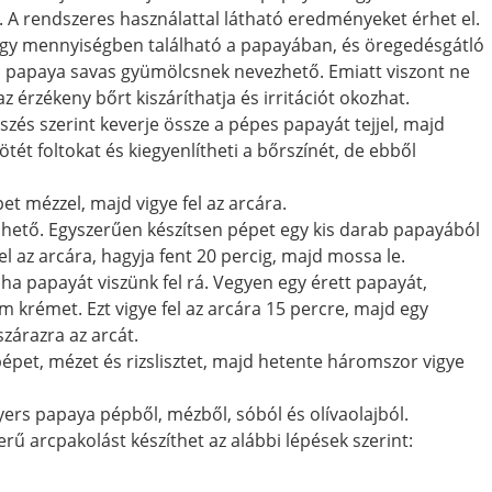
l. A rendszeres használattal látható eredményeket érhet el.
nagy mennyiségben található a papayában, és öregedésgátló
t a papaya savas gyümölcsnek nevezhető. Emiatt viszont ne
 érzékeny bőrt kiszáríthatja és irritációt okozhat.
szés szerint keverje össze a pépes papayát tejjel, majd
sötét foltokat és kiegyenlítheti a bőrszínét, de ebből
t mézzel, majd vigye fel az arcára.
lhető. Egyszerűen készítsen pépet egy kis darab papayából
el az arcára, hagyja fent 20 percig, majd mossa le.
a papayát viszünk fel rá. Vegyen egy érett papayát,
om krémet. Ezt vigye fel az arcára 15 percre, majd egy
zárazra az arcát.
épet, mézet és rizslisztet, majd hetente háromszor vigye
ers papaya pépből, mézből, sóból és olívaolajból.
rű arcpakolást készíthet az alábbi lépések szerint: