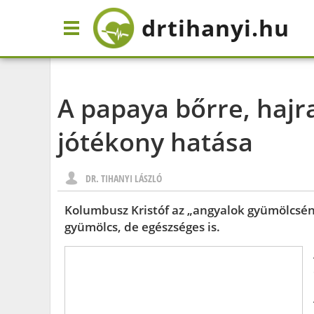
drtihanyi
.hu
A papaya bőrre, hajr
jótékony hatása
DR. TIHANYI LÁSZLÓ
Kolumbusz Kristóf az „angyalok gyümölcsén
gyümölcs, de egészséges is.