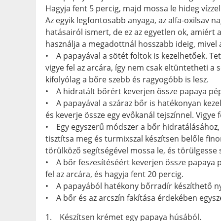
Hagyja fent 5 percig, majd mossa le hideg vízze
Az egyik legfontosabb anyaga, az alfa-oxilsav 
hatásairól ismert, de ez az egyetlen ok, amiér
használja a megadottnál hosszabb ideig, mivel az
• A papayával a sötét foltok is kezelhetőek. Tet
vigye fel az arcára, így nem csak eltüntetheti a 
kifolyólag a bőre szebb és ragyogóbb is lesz.
• A hidratált bőrért keverjen össze papaya pépe
• A papayával a száraz bőr is hatékonyan keze
és keverje össze egy evőkanál tejszínnel. Vigye f
• Egy egyszerű módszer a bőr hidratálásához, h
tisztítsa meg és turmixszal készítsen belőle fin
törülköző segítségével mossa le, és törülgesse s
• A bőr feszesítéséért keverjen össze papaya p
fel az arcára, és hagyja fent 20 percig.
• A papayából hatékony bőrradír készíthető ny
• A bőr és az arcszín fakítása érdekében egysze
1. Készítsen krémet egy papaya húsából.