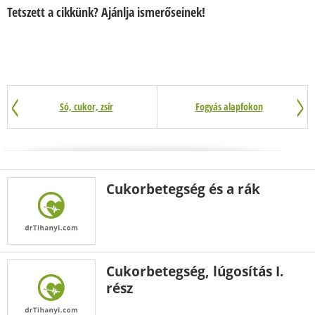
Tetszett a cikkünk? Ajánlja ismerőseinek!
Só, cukor, zsír
Fogyás alapfokon
Cukorbetegség és a rák
Cukorbetegség, lúgosítás I.
rész