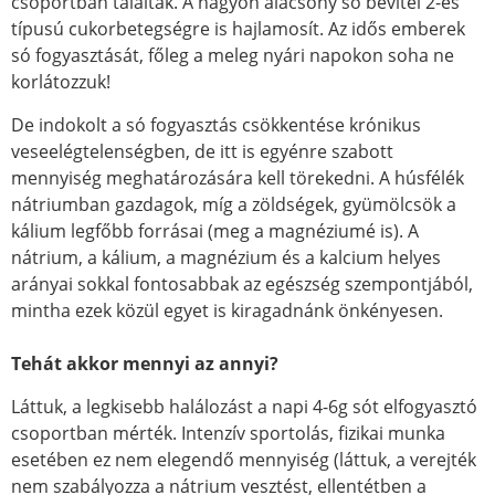
csoportban találták. A nagyon alacsony só bevitel 2-es
típusú cukorbetegségre is hajlamosít. Az idős emberek
só fogyasztását, főleg a meleg nyári napokon soha ne
korlátozzuk!
De indokolt a só fogyasztás csökkentése krónikus
veseelégtelenségben, de itt is egyénre szabott
mennyiség meghatározására kell törekedni. A húsfélék
nátriumban gazdagok, míg a zöldségek, gyümölcsök a
kálium legfőbb forrásai (meg a magnéziumé is). A
nátrium, a kálium, a magnézium és a kalcium helyes
arányai sokkal fontosabbak az egészség szempontjából,
mintha ezek közül egyet is kiragadnánk önkényesen.
Tehát akkor mennyi az annyi?
Láttuk, a legkisebb halálozást a napi 4-6g sót elfogyasztó
csoportban mérték. Intenzív sportolás, fizikai munka
esetében ez nem elegendő mennyiség (láttuk, a verejték
nem szabályozza a nátrium vesztést, ellentétben a