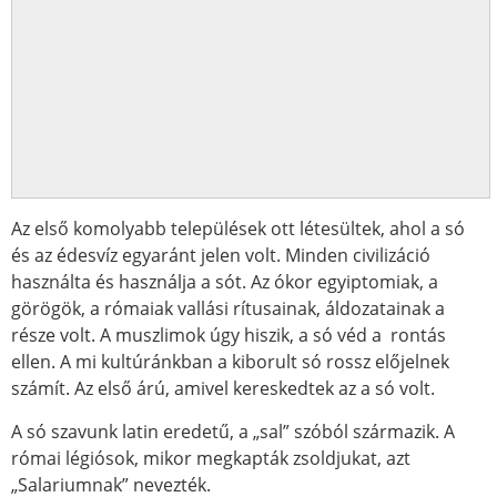
Az első komolyabb települések ott létesültek, ahol a só
és az édesvíz egyaránt jelen volt. Minden civilizáció
használta és használja a sót. Az ókor egyiptomiak, a
görögök, a rómaiak vallási rítusainak, áldozatainak a
része volt. A muszlimok úgy hiszik, a só véd a rontás
ellen. A mi kultúránkban a kiborult só rossz előjelnek
számít. Az első árú, amivel kereskedtek az a só volt.
A só szavunk latin eredetű, a „sal” szóból származik. A
római légiósok, mikor megkapták zsoldjukat, azt
„Salariumnak” nevezték.