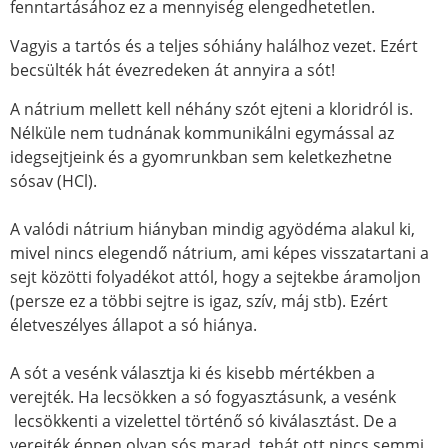
fenntartásához ez a mennyiség elengedhetetlen.
Vagyis a tartós és a teljes sóhiány halálhoz vezet. Ezért
becsülték hát évezredeken át annyira a sót!
A nátrium mellett kell néhány szót ejteni a kloridról is.
Nélküle nem tudnának kommunikálni egymással az
idegsejtjeink és a gyomrunkban sem keletkezhetne
sósav (HCl).
A valódi nátrium hiányban mindig agyödéma alakul ki,
mivel nincs elegendő nátrium, ami képes visszatartani a
sejt közötti folyadékot attól, hogy a sejtekbe áramoljon
(persze ez a többi sejtre is igaz, szív, máj stb). Ezért
életveszélyes állapot a só hiánya.
A sót a vesénk választja ki és kisebb mértékben a
verejték. Ha lecsökken a só fogyasztásunk, a vesénk
lecsökkenti a vizelettel történő só kiválasztást. De a
verejték éppen olyan sós marad, tehát ott nincs semmi