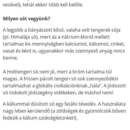
vesével), tehát ekkor több kell belőle.
Milyen sót vegyünk?
A legjobb a bányászott kősó, valaha volt tengerek sója
(pl. Himalája só), mert az a nátrium-klorid mellett
tartalmaz kis mennyiségben kalciumot, káliumot, cinket,
vasat és ként is, ugyanakkor más szennyező anyag nincs
benne.
A Holttengeri só nem jó, mert a bróm tartalma túl
magas. A frissen párolt tengeri só sok szennyeződést
tartalmazhat a globális civilizációnknak „hála”. A jódozott
só indokolt jódszegény vidékeken, de máshol nem!
A káliummal dúsított só egy fatális tévedés. A használata
nagy ívben kerülendő (a zöldségek és gyümölcsök bőven
fedezik a kálium szükségletünket!).