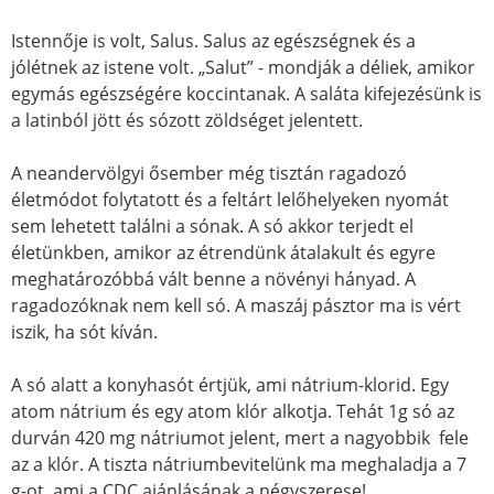
Istennője is volt, Salus. Salus az egészségnek és a
jólétnek az istene volt. „Salut” - mondják a déliek, amikor
egymás egészségére koccintanak. A saláta kifejezésünk is
a latinból jött és sózott zöldséget jelentett.
A neandervölgyi ősember még tisztán ragadozó
életmódot folytatott és a feltárt lelőhelyeken nyomát
sem lehetett találni a sónak. A só akkor terjedt el
életünkben, amikor az étrendünk átalakult és egyre
meghatározóbbá vált benne a növényi hányad. A
ragadozóknak nem kell só. A maszáj pásztor ma is vért
iszik, ha sót kíván.
A só alatt a konyhasót értjük, ami nátrium-klorid. Egy
atom nátrium és egy atom klór alkotja. Tehát 1g só az
durván 420 mg nátriumot jelent, mert a nagyobbik fele
az a klór. A tiszta nátriumbevitelünk ma meghaladja a 7
g-ot, ami a CDC ajánlásának a négyszerese!