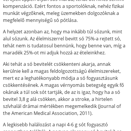
kompenzáció. Ezért fontos a sportolóknak, nehéz fizikai
munkát végzőknek, meleg üzemekben dolgozóknak a
megfelelő mennyiségű só pótlása.
A helyzet azonban az, hogy ma inkább túl sózunk, mint
alul sózunk. Az élelmiszerrel bevitt só 75%-a rejtett só,
tehát nem is tudatosul bennünk, hogy benne van, míg a
maradék 25%-ot mi adjuk hozzá az ételeinkhez.
Aki tehát a só bevitelét csökkenteni akarja, annak
kerülnie kell a magas feldolgozottságú élelmiszereket,
mert ez a leghatékonyabb módja a só fogyasztásunk
csökkentésének. A magas vérnyomás betegség egyik fő
okának a túl sok sót tartják, de az is igaz, hogy ha a só
bevitel 3,8 g alá csökken, akkor a stroke, a hirtelen
szívhalál drámai mértékben megemelkedik (Journal of
the American Medical Association, 2011).
A legkisebb halálozást a napi 4-6 g sót fogyasztó