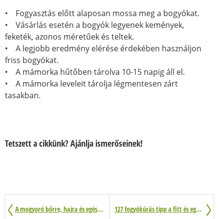
• Fogyasztás előtt alaposan mossa meg a bogyókat.
• Vásárlás esetén a bogyók legyenek kemények,
feketék, azonos méretűek és teltek.
• A legjobb eredmény elérése érdekében használjon
friss bogyókat.
• A mámorka hűtőben tárolva 10-15 napig áll el.
• A mámorka leveleit tárolja légmentesen zárt
tasakban.
Tetszett a cikkünk? Ajánlja ismerőseinek!
A mogyoró bőrre, hajra és egészségre gyakorolt jótékony hatása 29 pontban
127 fogyókúrás tipp a fitt és egészséges testért