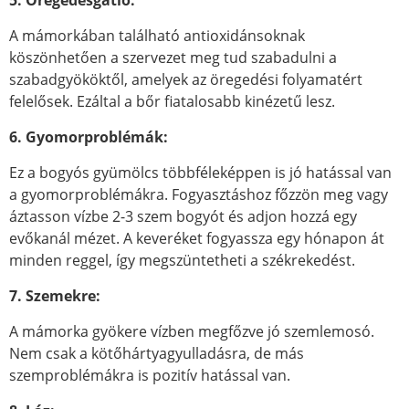
5. Öregedésgátló:
A mámorkában található antioxidánsoknak
köszönhetően a szervezet meg tud szabadulni a
szabadgyököktől, amelyek az öregedési folyamatért
felelősek. Ezáltal a bőr fiatalosabb kinézetű lesz.
6. Gyomorproblémák:
Ez a bogyós gyümölcs többféleképpen is jó hatással van
a gyomorproblémákra. Fogyasztáshoz főzzön meg vagy
áztasson vízbe 2-3 szem bogyót és adjon hozzá egy
evőkanál mézet. A keveréket fogyassza egy hónapon át
minden reggel, így megszüntetheti a székrekedést.
7. Szemekre:
A mámorka gyökere vízben megfőzve jó szemlemosó.
Nem csak a kötőhártyagyulladásra, de más
szemproblémákra is pozitív hatással van.