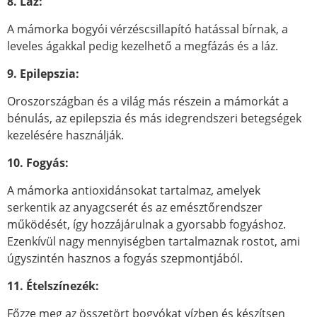
8. Láz:
A mámorka bogyói vérzéscsillapító hatással bírnak, a
leveles ágakkal pedig kezelhető a megfázás és a láz.
9. Epilepszia:
Oroszországban és a világ más részein a mámorkát a
bénulás, az epilepszia és más idegrendszeri betegségek
kezelésére használják.
10. Fogyás:
A mámorka antioxidánsokat tartalmaz, amelyek
serkentik az anyagcserét és az emésztőrendszer
működését, így hozzájárulnak a gyorsabb fogyáshoz.
Ezenkívül nagy mennyiségben tartalmaznak rostot, ami
úgyszintén hasznos a fogyás szepmontjából.
11. Ételszínezék:
Főzze meg az összetört bogyókat vízben és készítsen