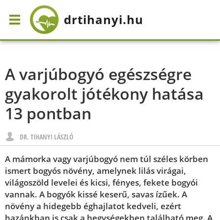
drtihanyi
.hu
A varjúbogyó egészségre
gyakorolt jótékony hatása
13 pontban
DR. TIHANYI LÁSZLÓ
A mámorka vagy varjúbogyó nem túl széles körben
ismert bogyós növény, amelynek lilás virágai,
világoszöld levelei és kicsi, fényes, fekete bogyói
vannak. A bogyók kissé keserű, savas ízűek. A
növény a hidegebb éghajlatot kedveli, ezért
hazánkban is csak a hegységekben található meg. A