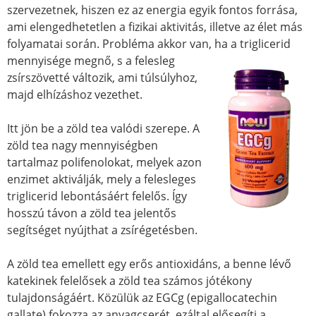
szervezetnek, hiszen ez az energia egyik fontos forrása,
ami elengedhetetlen a fizikai aktivitás, illetve az élet más
folyamatai során. Probléma akkor van, ha a triglicerid
mennyisége megn
ő, s a felesleg
zsírszövetté változik, ami túlsúlyhoz,
majd elhízáshoz vezethet.
Itt jön be a zöld tea valódi szerepe. A
zöld tea nagy mennyiségben
tartalmaz polifenolokat, melyek azon
enzimet aktiválják, mely a felesleges
triglicerid lebontásáért felelős. Így
hosszú távon a zöld tea jelentős
segítséget nyújthat a zsírégetésben.
A zöld tea emellett egy erős antioxidáns, a benne lévő
katekinek felelősek a zöld tea számos jótékony
tulajdonságáért. Közülük az EGCg (epigallocatechin
gallate) fokozza az anyagcserét, ezáltal elősegíti a