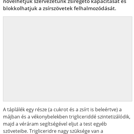
növelhetjük szervezetünk zsírégető kapacitását és
blokkolhatjuk a zsírszövetek felhalmozódását.
A táplálék egy része (a cukrot és a zsírt is beleértve) a
májban és a vékonybelekben trigliceriddé szintetizálódik,
majd a véráram segítségével eljut a test egyéb
szöveteibe. Trigliceridre nagy szüksége van a