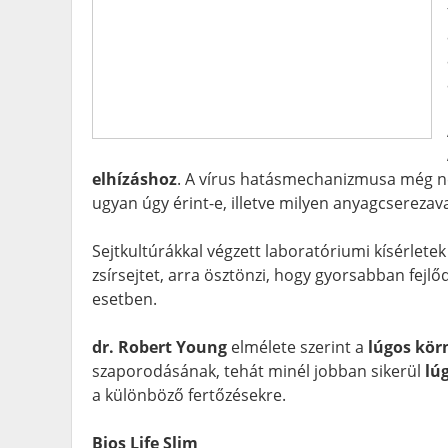
elhízáshoz
. A vírus hatásmechanizmusa még ne
ugyan úgy érint-e, illetve milyen anyagcserezav
Sejtkultúrákkal végzett laboratóriumi kísérlete
zsírsejtet, arra ösztönzi, hogy gyorsabban fej
esetben.
dr. Robert Young
elmélete szerint a
lúgos kör
szaporodásának, tehát minél jobban sikerül
lú
a különböző fertőzésekre.
Bios Life Slim