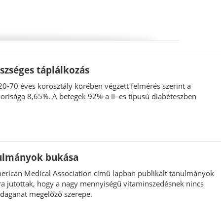
szséges táplálkozás
0-70 éves korosztály körében végzett felmérés szerint a
orisága 8,65%. A betegek 92%-a II–es típusú diabéteszben
nulmányok bukása
merican Medical Association című lapban publikált tanulmányok
sra jutottak, hogy a nagy mennyiségű vitaminszedésnek nincs
 daganat megelőző szerepe.