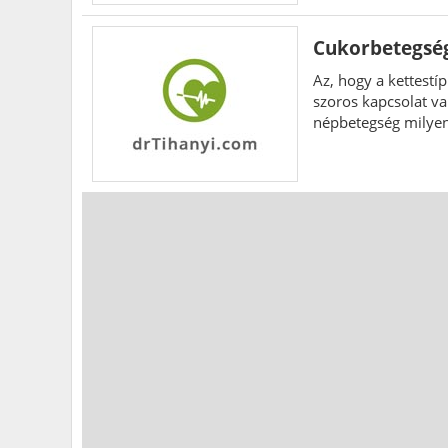
Cukorbetegség
Az, hogy a kettestí
szoros kapcsolat va
népbetegség milyen
is.