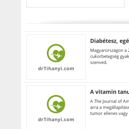
Diabétesz, egé
Magyarországon a 2
cukorbetegség gyak
szenved.
A vitamin ta
A The Journal of A
arra a megállapítá
tumor ellenes vagy