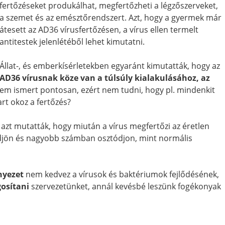
fertőzéseket produkálhat, megfertőzheti a légzőszerveket,
a szemet és az emésztőrendszert. Azt, hogy a gyermek már
átesett az AD36 vírusfertőzésen, a vírus ellen termelt
antitestek jelenlétéből lehet kimutatni.
Állat-, és emberkísérletekben egyaránt kimutatták, hogy az
AD36 vírusnak köze van a túlsúly kialakulásához, az
m ismert pontosan, ezért nem tudni, hogy pl. mindenkit
art okoz a fertőzés?
k azt mutatták, hogy miután a vírus megfertőzi az éretlen
lődjön és nagyobb számban osztódjon, mint normális
nyezet
nem kedvez a vírusok és baktériumok fejlődésének,
gosítani
szervezetünket, annál kevésbé leszünk fogékonyak