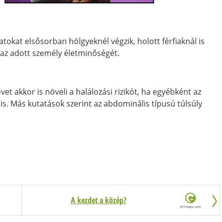
atokat elsősorban hölgyeknél végzik, holott férfiaknál is
a az adott személy életminőségét.
t akkor is növeli a halálozási rizikót, ha egyébként az
lis. Más kutatások szerint az abdominális típusú túlsúly
A kezdet a közép?