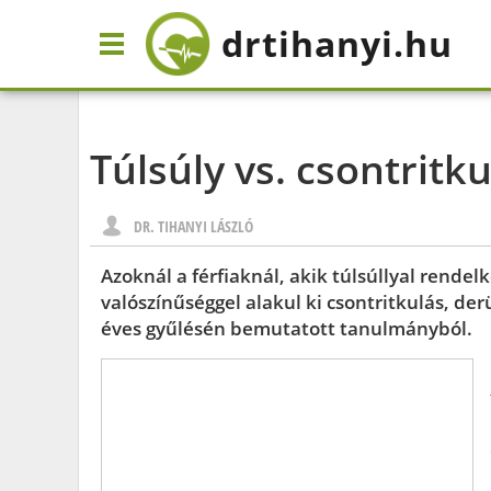
drtihanyi
.hu
Túlsúly vs. csontritk
DR. TIHANYI LÁSZLÓ
Azoknál a férfiaknál, akik túlsúllyal rende
valószínűséggel alakul ki csontritkulás, der
éves gyűlésén bemutatott tanulmányból.