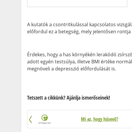
A kutatók a csontritkulással kapcsolatos vizsgál
előfordul ez a betegség, mely jelentősen rontj
Érdekes, hogy a has környékén lerakódó zsírszöve
adott egyén testsúlya, illetve BMI értéke normá
megnöveli a depresszió előfordulását is.
Tetszett a cikkünk? Ajánlja ismerőseinek!
Mi az, hogy húsevő?