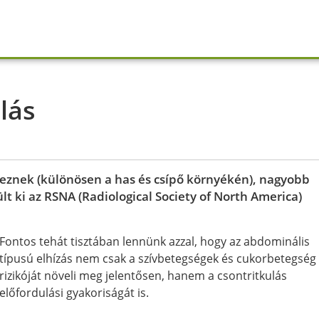
ulás
lkeznek (különösen a has és csípő környékén), nagyobb
ült ki az RSNA (Radiological Society of North America)
Fontos tehát tisztában lennünk azzal, hogy az abdominális
típusú elhízás nem csak a szívbetegségek és cukorbetegség
rizikóját növeli meg jelentősen, hanem a csontritkulás
előfordulási gyakoriságát is.