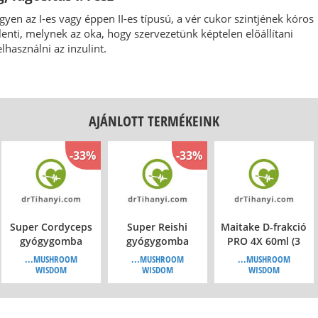
gyen az I-es vagy éppen II-es típusú, a vér cukor szintjének kóros
nti, melynek az oka, hogy szervezetünk képtelen előállítani
lhasználni az inzulint.
AJÁNLOTT TERMÉKEINK
-33%
-33%
Super Cordyceps
Super Reishi
Maitake D-frakció
gyógygomba
gyógygomba
PRO 4X 60ml (3
tabletta, 120db
tabletta, 120db
havi)
...MUSHROOM
...MUSHROOM
...MUSHROOM
WISDOM
WISDOM
WISDOM