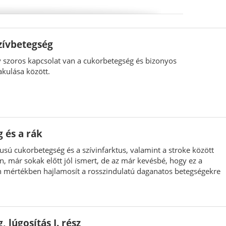
zívbetegség
y szoros kapcsolat van a cukorbetegség és bizonyos
akulása között.
 és a rák
pusú cukorbetegség és a szívinfarktus, valamint a stroke között
n, már sokak előtt jól ismert, de az már kevésbé, hogy ez a
 mértékben hajlamosít a rosszindulatú daganatos betegségekre
 lúgosítás I. rész