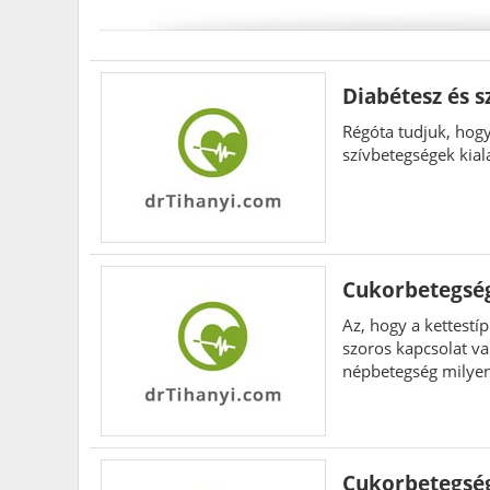
Diabétesz és s
Régóta tudjuk, hog
szívbetegségek kial
Cukorbetegség
Az, hogy a kettestí
szoros kapcsolat va
népbetegség milyen
is.
Cukorbetegség,