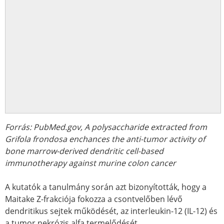
Forrás: PubMed.gov, A polysaccharide extracted from
Grifola frondosa enchances the anti-tumor activity of
bone marrow-derived dendritic cell-based
immunotherapy against murine colon cancer
A kutatók a tanulmány során azt bizonyították, hogy a
Maitake Z-frakciója fokozza a csontvelőben lévő
dendritikus sejtek működését, az interleukin-12 (IL-12) és
a tumor nekrózis alfa termelődését.