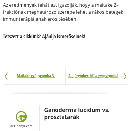
Az eredmények tehát azt igazolják, hogy a maitake Z-
frakciónak meghatározó szerepe lehet a rákos betegek
immunterápiájának erősítésében.
Tetszett a cikkünk? Ajánlja ismerőseinek!
Maitake gyógygomba 3.
A „Jégembertől” a gyógygombákig
Ganoderma lucidum vs.
prosztatarák