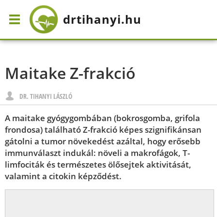
drtihanyi
.hu
Maitake Z-frakció
DR. TIHANYI LÁSZLÓ
A maitake gyógygombában (bokrosgomba, grifola
frondosa) található Z-frakció képes szignifikánsan
gátolni a tumor növekedést azáltal, hogy erősebb
immunválaszt indukál: növeli a makrofágok, T-
limfociták és természetes ölősejtek aktivitását,
valamint a citokin képződést.