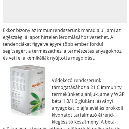
Ekkor bizony az immunrendszerünk marad alul, ami az
egészségi állapot hirtelen leromlásához vezethet. A
tendenciákat figyelve egyre több ember fordul
segítségért a természethez, a természetes anyagokhoz,
és veti el a kemikáliák nyújtotta megoldást.
Védekező rendszerünk
támogatásához a 21 C Immunity
termékünket ajánljuk, amely WGP
béta 1,3/1,6 glükánt, ásványi
anyagokat, olajfalevél és brokkoli
kivonatot tartalmazó étrend-
kiegészítő készítmény. A béta-
glükán egy, a természetben is előforduló poliszacharid,