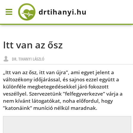
drtihanyi
.hu
Itt van az ősz
DR. TIHANYI LÁSZLÓ
„Itt van az ősz, itt van újra”, ami egyet jelent a
változékony időjárással, és sajnos ezzel együtt a
különféle megbetegedésekkel járó fokozott
veszéllyel. Szervezetünk ”felfegyverkezve” várja a
nem kívánt látogatókat, noha előfordul, hogy
”katonáink” muníció nélkül maradnak.