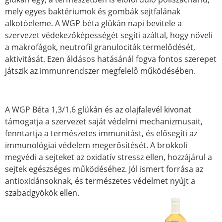
mely egyes baktériumok és gombák sejtfalának
alkotóeleme. A WGP béta glükán napi bevitele a
szervezet védekezőképességét segíti azáltal, hogy növeli
a makrofágok, neutrofil granulociták termelődését,
aktivitását. Ezen áldásos hatásánál fogva fontos szerepet
játszik az immunrendszer megfelelő működésében.
A WGP Béta 1,3/1,6 glükán és az olajfalevél kivonat
támogatja a szervezet saját védelmi mechanizmusait,
fenntartja a természetes immunitást, és elősegíti az
immunológiai védelem megerősítését. A brokkoli
megvédi a sejteket az oxidatív stressz ellen, hozzájárul a
sejtek egészséges működéséhez. Jól ismert forrása az
antioxidánsoknak, és természetes védelmet nyújt a
szabadgyökök ellen.