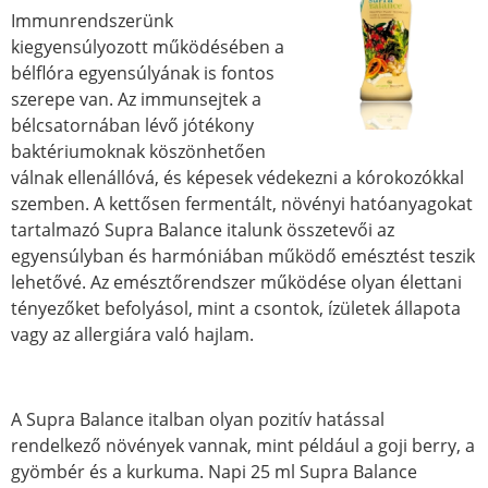
Immunrendszerünk
kiegyensúlyozott működésében a
bélflóra egyensúlyának is fontos
szerepe van. Az immunsejtek a
bélcsatornában lévő jótékony
baktériumoknak köszönhetően
válnak ellenállóvá, és képesek védekezni a kórokozókkal
szemben. A kettősen fermentált, növényi hatóanyagokat
tartalmazó Supra Balance italunk összetevői az
egyensúlyban és harmóniában működő emésztést teszik
lehetővé. Az emésztőrendszer működése olyan élettani
tényezőket befolyásol, mint a csontok, ízületek állapota
vagy az allergiára való hajlam.
A Supra Balance italban olyan pozitív hatással
rendelkező növények vannak, mint például a goji berry, a
gyömbér és a kurkuma. Napi 25 ml Supra Balance