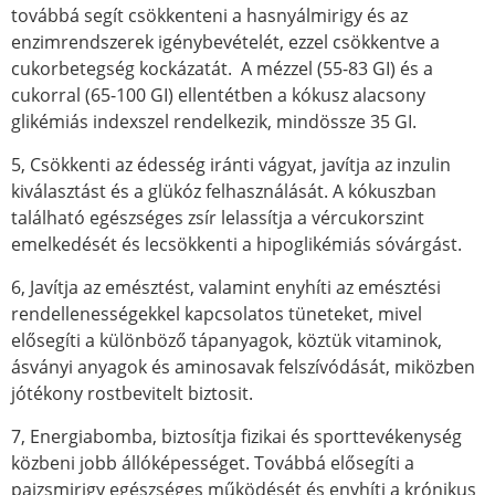
továbbá segít csökkenteni a hasnyálmirigy és az
enzimrendszerek igénybevételét, ezzel csökkentve a
cukorbetegség kockázatát. A mézzel (55-83 GI) és a
cukorral (65-100 GI) ellentétben a kókusz alacsony
glikémiás indexszel rendelkezik, mindössze 35 GI.
5, Csökkenti az édesség iránti vágyat, javítja az inzulin
kiválasztást és a glükóz felhasználását. A kókuszban
található egészséges zsír lelassítja a vércukorszint
emelkedését és lecsökkenti a hipoglikémiás sóvárgást.
6, Javítja az emésztést, valamint enyhíti az emésztési
rendellenességekkel kapcsolatos tüneteket, mivel
elősegíti a különböző tápanyagok, köztük vitaminok,
ásványi anyagok és aminosavak felszívódását, miközben
jótékony rostbevitelt biztosit.
7, Energiabomba, biztosítja fizikai és sporttevékenység
közbeni jobb állóképességet. Továbbá elősegíti a
pajzsmirigy egészséges működését és enyhíti a krónikus