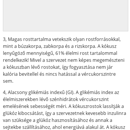
3, Magas rosttartalma vetekszik olyan rostforrásokkal,
mint a búzakorpa, zabkorpa és a rizskorpa. A kókusz
lenyűgöző mennyiségű, 61% élelmi rost tartalommal
rendelkezik! Mivel a szervezet nem képes megemészteni
a kókuszban lévő rostokat, így fogyasztása nem jár
kalória bevitellel és nincs hatással a vércukorszintre
sem.
4, Alacsony glikémiás indexű (GI). A glikémiás index az
élelmiszerekben lévő szénhidrátok vércukorszint
emelésének sebességét méri. A kókuszrostok lassítják a
glükóz kibocsátást, így a szervezetnek kevesebb inzulinra
van szüksége a glükóz hasznosításához és annak a
sejtekbe szállításához, ahol energiává alakul át. A kókusz