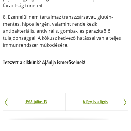
fáradtság tüneteit.
8, Ezenfelül nem tartalmaz transzzsírsavat, glutén-
mentes, hipoallergén, valamint rendelkezik
antibakteriális, antivirális, gomba-, és parazitaölő
tulajdonsággal. A kókusz kedvező hatással van a teljes
immunrendszer működésére.
Tetszett a cikkünk? Ajánlja ismerőseinek!
1968. július 13
A légy és a tigris