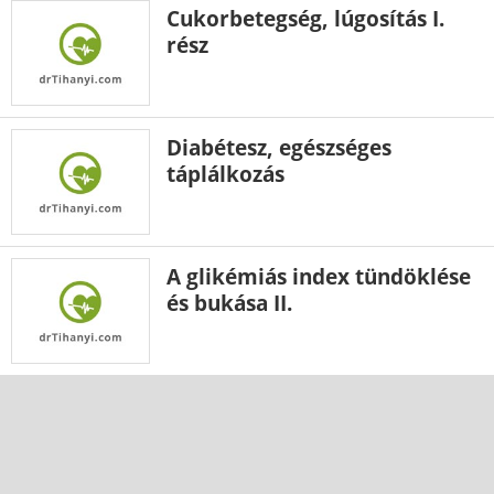
Cukorbetegség, lúgosítás I.
rész
Diabétesz, egészséges
táplálkozás
A glikémiás index tündöklése
és bukása II.