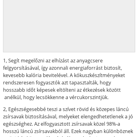
1, Segít megelőzni az elhízást az anyagcsere
felgyorsításával, így azonnali energiaforrást biztosít,
kevesebb kalória bevitelével. A kókuszkészítményeket
rendszeresen fogyasztók azt tapasztalták, hogy
hosszabb időt képesek eltölteni az étkezések között
anélkül, hogy lecsökkenne a vércukorszintjük.
2, Egészségesebbé teszi a szívet rövid és közepes láncú
zsírsavak biztosításával, melyeket elengedhetetlenek a jó
egészséghez. Az elfogyasztott zsírsavak közel 98%-a
hosszú láncú zsírsavakból áll. Ezek nagyban különböznek