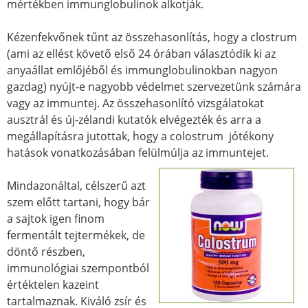
mértékben immunglobulinok alkotják.
Kézenfekvőnek tűnt az összehasonlítás, hogy a clostrum
(ami az ellést követő első 24 órában választódik ki az
anyaállat emlőjéből és immunglobulinokban nagyon
gazdag) nyújt-e nagyobb védelmet szervezetünk számára
vagy az immuntej. Az összehasonlító vizsgálatokat
ausztrál és új-zélandi kutatók elvégezték és arra a
megállapításra jutottak, hogy a colostrum jótékony
hatások vonatkozásában felülmúlja az immuntejet.
Mindazonáltal, célszerű azt
szem előtt tartani, hogy bár
a sajtok igen finom
fermentált tejtermékek, de
döntő részben,
immunológiai szempontból
értéktelen kazeint
tartalmaznak. Kiváló zsír és