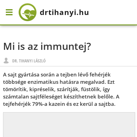
drtihanyi
.hu
Mi is az immuntej?
DR. TIHANYI LÁSZLÓ
A sajt gyártása során a tejben lévő fehérjék
többsége enzimatikus hatásra megalvad. Ezt
tömörítik, kipréselik, szárítják, füstölik, így
számtalan sajtféleséget készíthetnek belőle. A
tejfehérjék 79%-a kazein és ez kerül a sajtba.