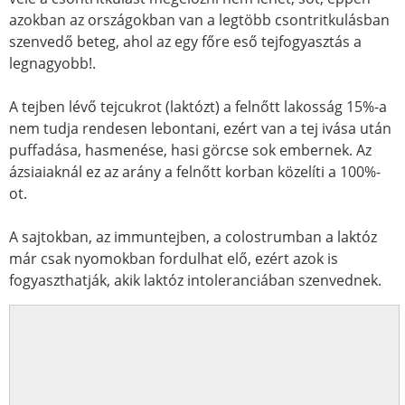
azokban az országokban van a legtöbb csontritkulásban
szenvedő beteg, ahol az egy főre eső tejfogyasztás a
legnagyobb!.
A tejben lévő tejcukrot (laktózt) a felnőtt lakosság 15%-a
nem tudja rendesen lebontani, ezért van a tej ivása után
puffadása, hasmenése, hasi görcse sok embernek. Az
ázsiaiaknál ez az arány a felnőtt korban közelíti a 100%-
ot.
A sajtokban, az immuntejben, a colostrumban a laktóz
már csak nyomokban fordulhat elő, ezért azok is
fogyaszthatják, akik laktóz intoleranciában szenvednek.