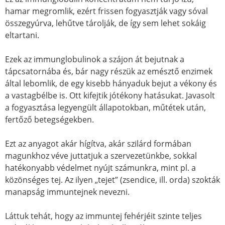
hamar megromlik, ezért frissen fogyasztják vagy sóval
összegyúrva, lehűtve tárolják, de így sem lehet sokáig
eltartani.
Ezek az immunglobulinok a szájon át bejutnak a
tápcsatornába és, bár nagy részük az emésztő enzimek
által lebomlik, de egy kisebb hányaduk bejut a vékony és
a vastagbélbe is. Ott kifejtik jótékony hatásukat. Javasolt
a fogyasztása legyengült állapotokban, műtétek után,
fertőző betegségekben.
Ezt az anyagot akár hígítva, akár szilárd formában
magunkhoz véve juttatjuk a szervezetünkbe, sokkal
hatékonyabb védelmet nyújt számunkra, mint pl. a
közönséges tej. Az ilyen „tejet” (zsendice, ill. orda) szokták
manapság immuntejnek nevezni.
Láttuk tehát, hogy az immuntej fehérjéit szinte teljes