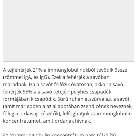
A tejfehérjék 21%-a immunglobulinokból tevődik össze
(zömmel IgA, és IgG). Ezek a fehérjék a savóban
maradnak. Ha a savót felfőzik óvatosan, akkor a savó
fehérjék 95%-a a savó tetején pelyhes csapadék
formájában kicsapódik. Sűrű ruhán átszűrve ezt a savót
(amit már ebben a az állapotában zsendicének neveznek,
főleg a birkasajt készítők), felfoghatjuk az immunglobulin
koncentrátumot, amit ordának hívnak.
Ez az immunglobulin koncentrátum nem túl jó ízű,