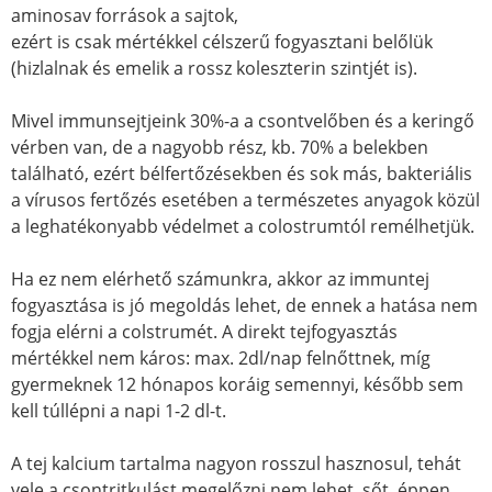
aminosav források a sajtok,
ezért is csak mértékkel célszerű fogyasztani belőlük
(hizlalnak és emelik a rossz koleszterin szintjét is).
Mivel immunsejtjeink 30%-a a csontvelőben és a keringő
vérben van, de a nagyobb rész, kb. 70% a belekben
található, ezért bélfertőzésekben és sok más, bakteriális
a vírusos fertőzés esetében a természetes anyagok közül
a leghatékonyabb védelmet a colostrumtól remélhetjük.
Ha ez nem elérhető számunkra, akkor az immuntej
fogyasztása is jó megoldás lehet, de ennek a hatása nem
fogja elérni a colstrumét. A direkt tejfogyasztás
mértékkel nem káros: max. 2dl/nap felnőttnek, míg
gyermeknek 12 hónapos koráig semennyi, később sem
kell túllépni a napi 1-2 dl-t.
A tej kalcium tartalma nagyon rosszul hasznosul, tehát
vele a csontritkulást megelőzni nem lehet, sőt, éppen