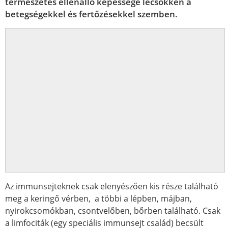
természetes ellenálló képessége lecsökken a
betegségekkel és fertőzésekkel szemben.
Az immunsejteknek csak elenyészően kis része található
meg a keringő vérben, a többi a lépben, májban,
nyirokcsomókban, csontvelőben, bőrben található. Csak
a limfociták (egy speciális immunsejt család) becsült