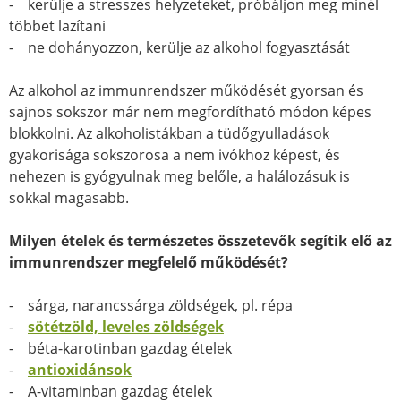
- kerülje a stresszes helyzeteket, próbáljon meg minél
többet lazítani
- ne dohányozzon, kerülje az alkohol fogyasztását
Az alkohol az immunrendszer működését gyorsan és
sajnos sokszor már nem megfordítható módon képes
blokkolni. Az alkoholistákban a tüdőgyulladások
gyakorisága sokszorosa a nem ivókhoz képest, és
nehezen is gyógyulnak meg belőle, a halálozásuk is
sokkal magasabb.
Milyen ételek és természetes összetevők segítik elő az
immunrendszer megfelelő működését?
- sárga, narancssárga zöldségek, pl. répa
-
sötétzöld, leveles zöldségek
- béta-karotinban gazdag ételek
-
antioxidánsok
- A-vitaminban gazdag ételek