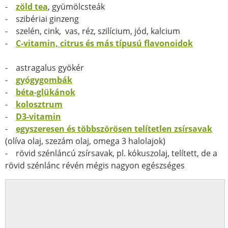
-
zöld tea
, gyümölcsteák
- szibériai ginzeng
- szelén, cink, vas, réz, szilícium, jód, kalcium
-
C-vitamin, citrus és más típusú flavonoidok
- astragalus gyökér
-
gyógygombák
-
béta-glükánok
-
kolosztrum
-
D3-vitamin
-
egyszeresen és többszörösen telítetlen zsírsavak
(olíva olaj, szezám olaj, omega 3 halolajok)
- rövid szénláncú zsírsavak, pl. kókuszolaj, telített, de a
rövid szénlánc révén mégis nagyon egészséges