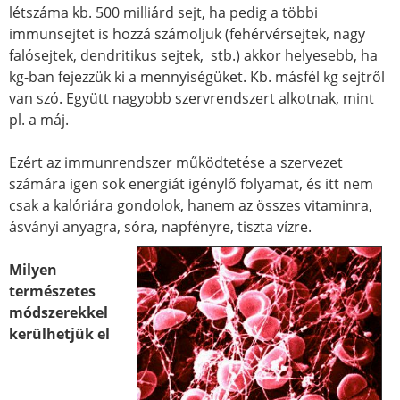
létszáma kb. 500 milliárd sejt, ha pedig a többi
immunsejtet is hozzá számoljuk (fehérvérsejtek, nagy
falósejtek, dendritikus sejtek, stb.) akkor helyesebb, ha
kg-ban fejezzük ki a mennyiségüket. Kb. másfél kg sejtről
van szó. Együtt nagyobb szervrendszert alkotnak, mint
pl. a máj.
Ezért az immunrendszer működtetése a szervezet
számára igen sok energiát igénylő folyamat, és itt nem
csak a kalóriára gondolok, hanem az összes vitaminra,
ásványi anyagra, sóra, napfényre, tiszta vízre.
Milyen
természetes
módszerekkel
kerülhetjük el