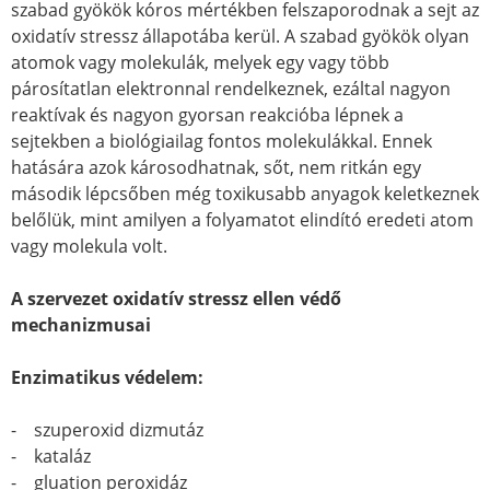
szabad gyökök kóros mértékben felszaporodnak a sejt az
oxidatív stressz állapotába kerül. A szabad gyökök olyan
atomok vagy molekulák, melyek egy vagy több
párosítatlan elektronnal rendelkeznek, ezáltal nagyon
reaktívak és nagyon gyorsan reakcióba lépnek a
sejtekben a biológiailag fontos molekulákkal. Ennek
hatására azok károsodhatnak, sőt, nem ritkán egy
második lépcsőben még toxikusabb anyagok keletkeznek
belőlük, mint amilyen a folyamatot elindító eredeti atom
vagy molekula volt.
A szervezet oxidatív stressz ellen védő
mechanizmusai
Enzimatikus védelem:
- szuperoxid dizmutáz
- kataláz
- gluation peroxidáz