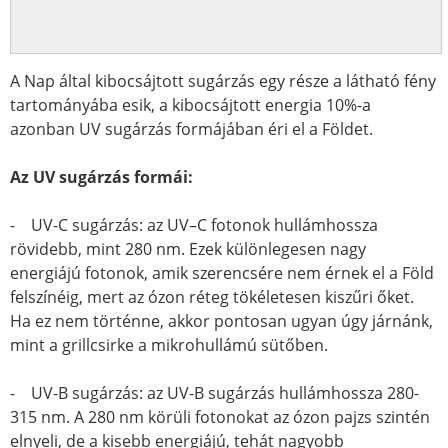
A Nap által kibocsájtott sugárzás egy része a látható fény
tartományába esik, a kibocsájtott energia 10%-a
azonban UV sugárzás formájában éri el a Földet.
Az UV sugárzás formái:
- UV-C sugárzás: az UV–C fotonok hullámhossza
rövidebb, mint 280 nm. Ezek különlegesen nagy
energiájú fotonok, amik szerencsére nem érnek el a Föld
felszínéig, mert az ózon réteg tökéletesen kiszűri őket.
Ha ez nem történne, akkor pontosan ugyan úgy járnánk,
mint a grillcsirke a mikrohullámú sütőben.
- UV-B sugárzás: az UV-B sugárzás hullámhossza 280-
315 nm. A 280 nm körüli fotonokat az ózon pajzs szintén
elnyeli, de a kisebb energiájú, tehát nagyobb