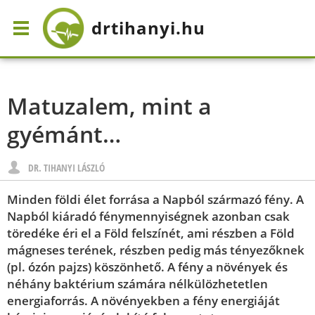
drtihanyi
.hu
Matuzalem, mint a
gyémánt…
DR. TIHANYI LÁSZLÓ
Minden földi élet forrása a Napból származó fény. A
Napból kiáradó fénymennyiségnek azonban csak
töredéke éri el a Föld felszínét, ami részben a Föld
mágneses terének, részben pedig más tényezőknek
(pl. ózón pajzs) köszönhető. A fény a növények és
néhány baktérium számára nélkülözhetetlen
energiaforrás. A növényekben a fény energiáját