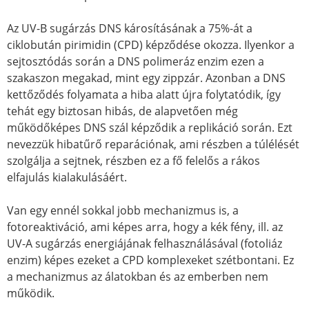
Az UV-B sugárzás DNS károsításának a 75%-át a
ciklobután pirimidin (CPD) képződése okozza. Ilyenkor a
sejtosztódás során a DNS polimeráz enzim ezen a
szakaszon megakad, mint egy zippzár. Azonban a DNS
kettőződés folyamata a hiba alatt újra folytatódik, így
tehát egy biztosan hibás, de alapvetően még
működőképes DNS szál képződik a replikáció során. Ezt
nevezzük hibatűrő reparációnak, ami részben a túlélését
szolgálja a sejtnek, részben ez a fő felelős a rákos
elfajulás kialakulásáért.
Van egy ennél sokkal jobb mechanizmus is, a
fotoreaktiváció, ami képes arra, hogy a kék fény, ill. az
UV-A sugárzás energiájának felhasználásával (fotoliáz
enzim) képes ezeket a CPD komplexeket szétbontani. Ez
a mechanizmus az álatokban és az emberben nem
működik.