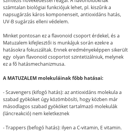
szintézis növekedéssel reagál. A flavonoidoknak
számtalan biológiai funkciójuk lehet, pl. kiszűrik a
napsugárzás káros komponenseit, antioxidáns hatás,
UV-B sugárzás elleni védelem.
Minket pontosan ez a flavonoid csoport érdekel, és a
Matuzalem kifejlesztői is munkájuk során ezekre a
hatásokra fokuszáltak. Ennek eredményeképpen sikerült
egy olyan flavonoid csoportot szintetizálniuk, melynek
ez a fő hatásmechanizmusa.
A MATUZALEM molekuláinak főbb hatásai:
- Scavengers (kifogó hatás): az antioxidáns molekula a
szabad gyököket úgy közömbösíti, hogy közben már
másodlagos szabad gyököket tartalmazó molekulák
(láncreakció) nem keletkeznek
- Trappers (befogó hatás): ilyen a C-vitamin, E vitamin.