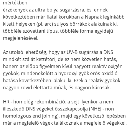
mértékben
érzékenyek az ultraibolya sugárzásra, és ennek
következtében már fiatal korukban a Napnak leginkább
kitett helyeken (pl. arc) súlyos bőrrákok alakulnak ki,
többféle szövettani típus, többféle forma egyidejű
megjelenésével.
Az utolsó lehetőség, hogy az UV-B sugárzás a DNS
mindkét szálát kettétöri, de ez nem közvetlen hatás,
hanem az előbb figyelmen kívül hagyott reaktív oxigén
gyökök, mindenekelőtt a hydroxyl gyök erős oxidáló
hatása következtében alakul ki. Ezek a reaktív gyökök
nagyon rövid élettartalmúak, és nagyon károsak.
HR - homológ rekombináció: a sejt ilyenkor a nem
illeszkedő DNS végeket összekapcsolja (NHEJ - non
homologous end joining), majd egy következő lépésben
már a megfelelő végek találkoznak a megfelelő végekkel.