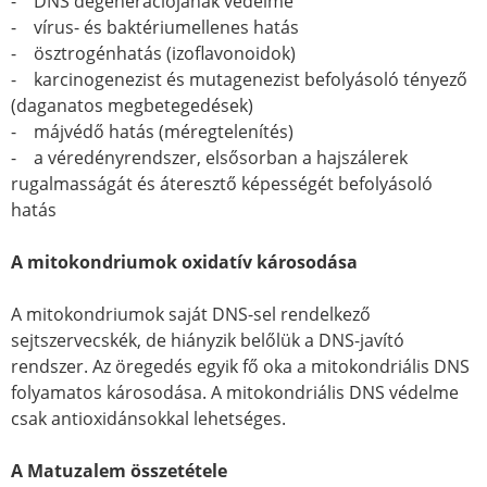
- DNS degenerációjának védelme
- vírus- és baktériumellenes hatás
- ösztrogénhatás (izoflavonoidok)
- karcinogenezist és mutagenezist befolyásoló tényező
(daganatos megbetegedések)
- májvédő hatás (méregtelenítés)
- a véredényrendszer, elsősorban a hajszálerek
rugalmasságát és áteresztő képességét befolyásoló
hatás
A mitokondriumok oxidatív károsodása
A mitokondriumok saját DNS-sel rendelkező
sejtszervecskék, de hiányzik belőlük a DNS-javító
rendszer. Az öregedés egyik fő oka a mitokondriális DNS
folyamatos károsodása. A mitokondriális DNS védelme
csak antioxidánsokkal lehetséges.
A Matuzalem összetétele