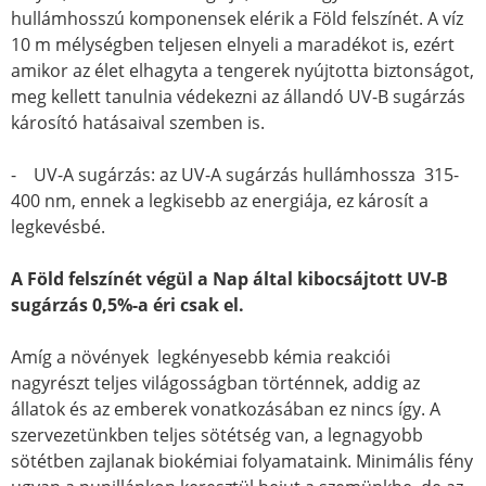
hullámhosszú komponensek elérik a Föld felszínét. A víz
10 m mélységben teljesen elnyeli a maradékot is, ezért
amikor az élet elhagyta a tengerek nyújtotta biztonságot,
meg kellett tanulnia védekezni az állandó UV-B sugárzás
károsító hatásaival szemben is.
- UV-A sugárzás: az UV-A sugárzás hullámhossza 315-
400 nm, ennek a legkisebb az energiája, ez károsít a
legkevésbé.
A Föld felszínét végül a Nap által kibocsájtott UV-B
sugárzás 0,5%-a éri csak el.
Amíg a növények legkényesebb kémia reakciói
nagyrészt teljes világosságban történnek, addig az
állatok és az emberek vonatkozásában ez nincs így. A
szervezetünkben teljes sötétség van, a legnagyobb
sötétben zajlanak biokémiai folyamataink. Minimális fény