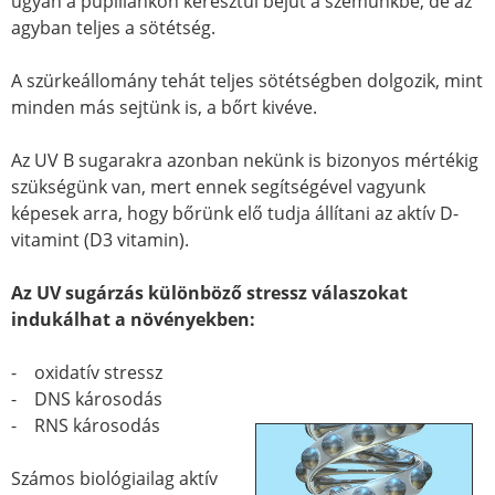
ugyan a pupillánkon keresztül bejut a szemünkbe, de az
agyban teljes a sötétség.
A szürkeállomány tehát teljes sötétségben dolgozik, mint
minden más sejtünk is, a bőrt kivéve.
Az UV B sugarakra azonban nekünk is bizonyos mértékig
szükségünk van, mert ennek segítségével vagyunk
képesek arra, hogy bőrünk elő tudja állítani az aktív D-
vitamint (D3 vitamin).
Az UV sugárzás különböző stressz válaszokat
indukálhat a növényekben:
- oxidatív stressz
- DNS károsodás
- RNS károsodás
Számos biológiailag aktív