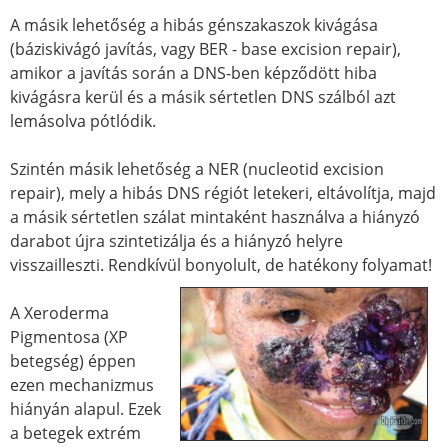
A másik lehetőség a hibás génszakaszok kivágása
(báziskivágó javítás, vagy BER - base excision repair),
amikor a javítás során a DNS-ben képződött hiba
kivágásra kerül és a másik sértetlen DNS szálból azt
lemásolva pótlódik.
Szintén másik lehetőség a NER (nucleotid excision
repair), mely a hibás DNS régiót letekeri, eltávolítja, majd
a másik sértetlen szálat mintaként használva a hiányzó
darabot újra szintetizálja és a hiányzó helyre
visszailleszti. Rendkívül bonyolult, de hatékony folyamat!
A Xeroderma
Pigmentosa (XP
betegség) éppen
ezen mechanizmus
hiányán alapul. Ezek
a betegek extrém