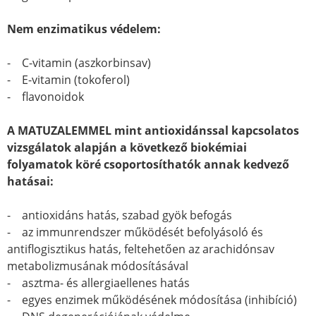
Nem enzimatikus védelem:
- C-vitamin (aszkorbinsav)
- E-vitamin (tokoferol)
- flavonoidok
A MATUZALEMMEL mint antioxidánssal kapcsolatos
vizsgálatok alapján a következő biokémiai
folyamatok köré csoportosíthatók annak kedvező
hatásai:
- antioxidáns hatás, szabad gyök befogás
- az immunrendszer működését befolyásoló és
antiflogisztikus hatás, feltehetően az arachidónsav
metabolizmusának módosításával
- asztma- és allergiaellenes hatás
- egyes enzimek működésének módosítása (inhibíció)