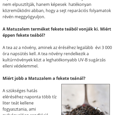
nem elpusztítják, hanem képesek hatékonyan
közreműködni abban, hogy a sejt reparációs folyamatok
révén meggyógyuljon.
A Matuzalem terméket fekete teából vonják ki. Miért
éppen fekete teából?
A tea az a növény, aminek az éréséhez legalább évi 3 000
óra napsütés kell. A tea növény rendelkezik a
kultúrnövények közt a leghatékonyabb UV-B sugárzás
elleni védelemmel.
Miért jobb a Matuzalem a fekete teánál?
A szükséges hatás
eléréséhez naponta több tíz
liter teát kellene
fogyasztania, ami