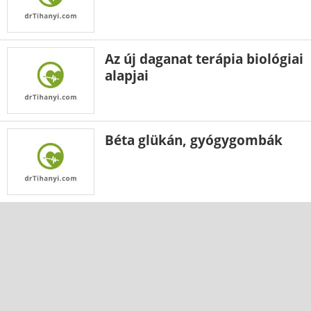
Az új daganat terápia biológiai
alapjai
Béta glükán, gyógygombák