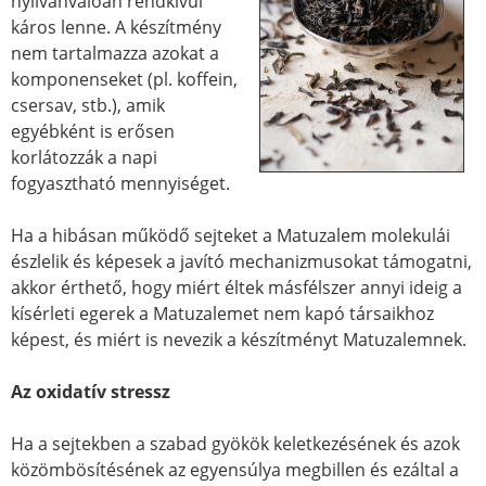
nyilvánvalóan rendkívül
káros lenne. A készítmény
nem tartalmazza azokat a
komponenseket (pl. koffein,
csersav, stb.), amik
egyébként is erősen
korlátozzák a napi
fogyasztható mennyiséget.
Ha a hibásan működő sejteket a Matuzalem molekulái
észlelik és képesek a javító mechanizmusokat támogatni,
akkor érthető, hogy miért éltek másfélszer annyi ideig a
kísérleti egerek a Matuzalemet nem kapó társaikhoz
képest, és miért is nevezik a készítményt Matuzalemnek.
Az oxidatív stressz
Ha a sejtekben a szabad gyökök keletkezésének és azok
közömbösítésének az egyensúlya megbillen és ezáltal a