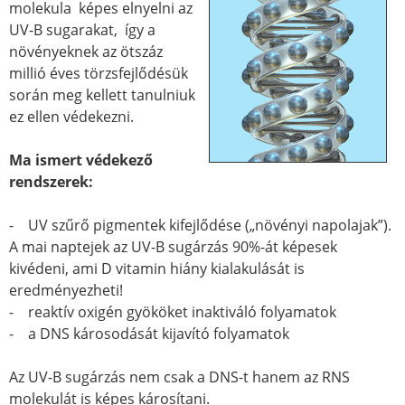
molekula képes elnyelni az
UV-B sugarakat, így a
növényeknek az ötszáz
millió éves törzsfejlődésük
során meg kellett tanulniuk
ez ellen védekezni.
Ma ismert védekező
rendszerek:
- UV szűrő pigmentek kifejlődése („növényi napolajak”).
A mai naptejek az UV-B sugárzás 90%-át képesek
kivédeni, ami D vitamin hiány kialakulását is
eredményezheti!
- reaktív oxigén gyököket inaktiváló folyamatok
- a DNS károsodását kijavító folyamatok
Az UV-B sugárzás nem csak a DNS-t hanem az RNS
molekulát is képes károsítani.