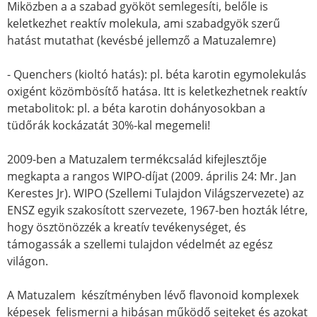
Miközben a a szabad gyököt semlegesíti, belőle is
keletkezhet reaktív molekula, ami szabadgyök szerű
hatást mutathat (kevésbé jellemző a Matuzalemre)
- Quenchers (kioltó hatás): pl. béta karotin egymolekulás
oxigént közömbösítő hatása. Itt is keletkezhetnek reaktív
metabolitok: pl. a béta karotin dohányosokban a
tüdőrák kockázatát 30%-kal megemeli!
2009-ben a Matuzalem termékcsalád kifejlesztője
megkapta a rangos WIPO-díjat (2009. április 24: Mr. Jan
Kerestes Jr). WIPO (Szellemi Tulajdon Világszervezete) az
ENSZ egyik szakosított szervezete, 1967-ben hozták létre,
hogy ösztönözzék a kreatív tevékenységet, és
támogassák a szellemi tulajdon védelmét az egész
világon.
A Matuzalem készítményben lévő flavonoid komplexek
képesek felismerni a hibásan működő sejteket és azokat