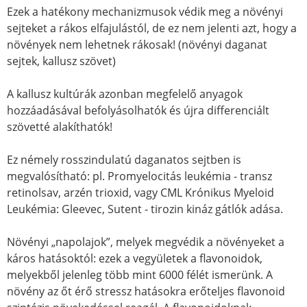
Ezek a hatékony mechanizmusok védik meg a növényi
sejteket a rákos elfajulástól, de ez nem jelenti azt, hogy a
növények nem lehetnek rákosak! (növényi daganat
sejtek, kallusz szövet)
A kallusz kultúrák azonban megfelelő anyagok
hozzáadásával befolyásolhatók és újra differenciált
szövetté alakíthatók!
Ez némely rosszindulatú daganatos sejtben is
megvalósítható: pl. Promyelocitás leukémia - transz
retinolsav, arzén trioxid, vagy CML Krónikus Myeloid
Leukémia: Gleevec, Sutent - tirozin kináz gátlók adása.
Növényi „napolajok”, melyek megvédik a növényeket a
káros hatásoktól: ezek a vegyületek a flavonoidok,
melyekből jelenleg több mint 6000 félét ismerünk. A
növény az őt érő stressz hatásokra erőteljes flavonoid