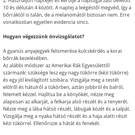
2. Használjon naptejet és kerülje a napsugárzást délelőtt
10 és délután 4 között. A naptej a leégéstől megvéd, így a
bőrráktól is talán, de a melanomától biztosan nem. Erre
vonatkozóan egyetlen evidencia sincs.
Hogyan végezzünk önvizsgálatot?
A gyanús anyajegyek felismerése kulcskérdés a korai
bőrrák kezelésében.
Az alábbi módszer az Amerikai Rák Egyesülettől
származik: szüksége lesz egy nagy tükörre (kézi tükörre)
és egy jól kivilágított szobára. Vizsgálja meg a testét
elölről és hátulról a tükörben, aztán jobbról és balról,
felemelt kézzel. Hajlítsa be a könyökét, nézze meg
alaposan az alkarját, a felkarja alsó részét és a tenyerét.
Nézze meg a lába hátsó részét, lábujjak közét és a talpát.
Vizsgálja meg a nyaka hátsó részét és a haja alatti részt
kézi tükörrel. Ellenőrizze a hátát és fenekét.