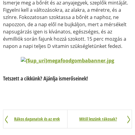
Ismerje meg a bőrét és az anyajegyek, szeplők mintáját.
Figyelni kell a változásokra, az alakra, a méretre, és a
színre. Fokozatosan szoktassa a bőrét a naphoz, ne
napozzon, de a nap elől ne bujkáljon, mert a mérsékelt
napsugárzás igen is kívánatos, egészséges, és az
évmilliók során fajunk hozzá szokott. 15 perc mozgás a
napon a napi teljes D vitamin szükségletünket fedezi.
Tetszett a cikkünk? Ajánlja ismerőseinek!
Rákos daganatok és az erek
Mitől leszünk rákosak?