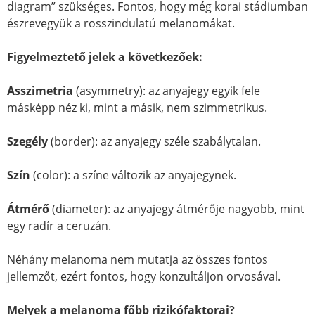
diagram” szükséges. Fontos, hogy még korai stádiumban
észrevegyük a rosszindulatú melanomákat.
Figyelmeztető jelek a következőek:
Asszimetria
(asymmetry): az anyajegy egyik fele
másképp néz ki, mint a másik, nem szimmetrikus.
Szegély
(border): az anyajegy széle szabálytalan.
Szín
(color): a színe változik az anyajegynek.
Átmérő
(diameter): az anyajegy átmérője nagyobb, mint
egy radír a ceruzán.
Néhány melanoma nem mutatja az összes fontos
jellemzőt, ezért fontos, hogy konzultáljon orvosával.
Melyek a melanoma főbb rizikófaktorai?