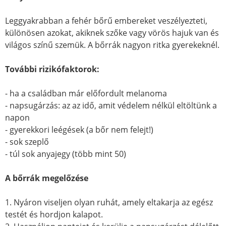
Leggyakrabban a fehér bőrű embereket veszélyezteti,
különösen azokat, akiknek szőke vagy vörös hajuk van és
világos színű szemük. A bőrrák nagyon ritka gyerekeknél.
További rizikófaktorok:
- ha a családban már előfordult melanoma
- napsugárzás: az az idő, amit védelem nélkül eltöltünk a
napon
- gyerekkori leégések (a bőr nem felejt!)
- sok szeplő
- túl sok anyajegy (több mint 50)
A bőrrák megelőzése
1. Nyáron viseljen olyan ruhát, amely eltakarja az egész
testét és hordjon kalapot.