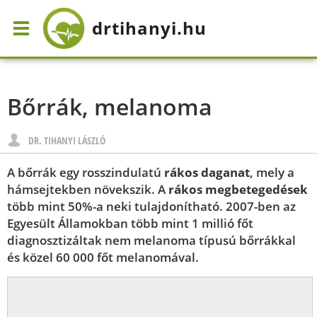
drtihanyi
.hu
Bőrrák, melanoma
DR. TIHANYI LÁSZLÓ
A bőrrák egy rosszindulatú
rákos daganat
, mely a
hámsejtekben növekszik. A
rákos megbetegedések
több mint 50%-a neki tulajdonítható. 2007-ben az
Egyesült Államokban több mint 1 millió főt
diagnosztizáltak nem melanoma típusú bőrrákkal
és közel 60 000 főt melanomával.