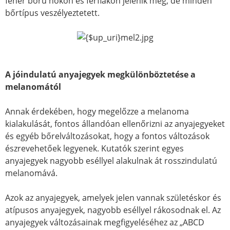
fehér bőrű nőkön és férfiakon jelenik meg, de minden
bőrtípus veszélyeztetett.
A jóindulatú anyajegyek megkülönböztetése a
melanomától
Annak érdekében, hogy megelőzze a melanoma
kialakulását, fontos állandóan ellenőrizni az anyajegyeket
és egyéb bőrelváltozásokat, hogy a fontos változások
észrevehetőek legyenek. Kutatók szerint egyes
anyajegyek nagyobb eséllyel alakulnak át rosszindulatú
melanomává.
Azok az anyajegyek, amelyek jelen vannak születéskor és
atípusos anyajegyek, nagyobb eséllyel rákosodnak el. Az
anyajegyek változásainak megfigyeléséhez az „ABCD