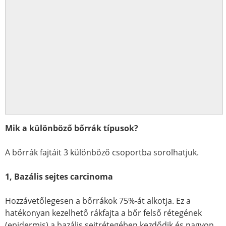
Mik a különböző bőrrák típusok?
A bőrrák fajtáit 3 különböző csoportba sorolhatjuk.
1, Bazális sejtes carcinoma
Hozzávetőlegesen a bőrrákok 75%-át alkotja. Ez a
hatékonyan kezelhető rákfajta a bőr felső rétegének
(epidermis) a bazális sejtrétegében kezdődik és nagyon