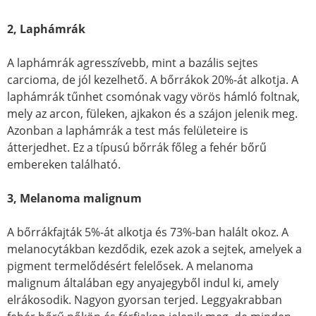
2, Laphámrák
A laphámrák agresszívebb, mint a bazális sejtes
carcioma, de jól kezelhető. A bőrrákok 20%-át alkotja. A
laphámrák tűnhet csomónak vagy vörös hámló foltnak,
mely az arcon, füleken, ajkakon és a szájon jelenik meg.
Azonban a laphámrák a test más felületeire is
átterjedhet. Ez a típusú bőrrák főleg a fehér bőrű
embereken található.
3, Melanoma malignum
A bőrrákfajták 5%-át alkotja és 73%-ban halált okoz. A
melanocytákban kezdődik, ezek azok a sejtek, amelyek a
pigment termelődésért felelősek. A melanoma
malignum általában egy anyajegyből indul ki, amely
elrákosodik. Nagyon gyorsan terjed. Leggyakrabban