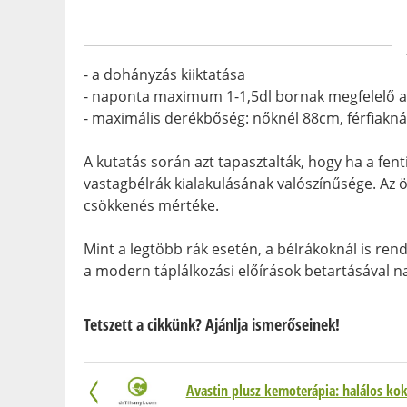
- a dohányzás kiiktatása
- naponta maximum 1-1,5dl bornak megfelelő al
- maximális derékbőség: nőknél 88cm, férfiakn
A kutatás során azt tapasztalták, hogy ha a fent
vastagbélrák kialakulásának valószínűsége. Az 
csökkenés mértéke.
Mint a legtöbb rák esetén, a bélrákoknál is ren
a modern táplálkozási előírások betartásával 
Tetszett a cikkünk? Ajánlja ismerőseinek!
Avastin plusz kemoterápia: halálos kok