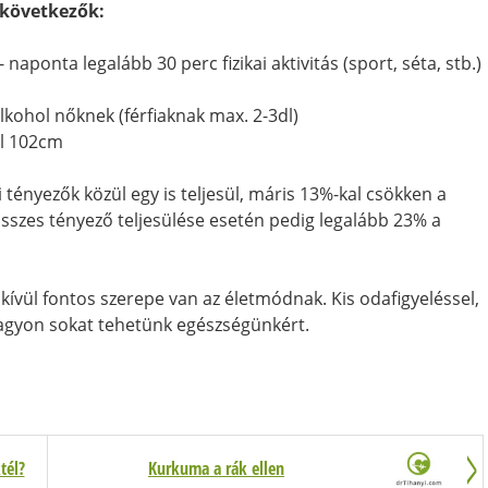
következők:
- naponta legalább 30 perc fizikai aktivitás (sport, séta, stb.)
kohol nőknek (férfiaknak max. 2-3dl)
ál 102cm
i tényezők közül egy is teljesül, máris 13%-kal csökken a
összes tényező teljesülése esetén pedig legalább 23% a
dkívül fontos szerepe van az életmódnak. Kis odafigyeléssel,
nagyon sokat tehetünk egészségünkért.
tél?
Kurkuma a rák ellen