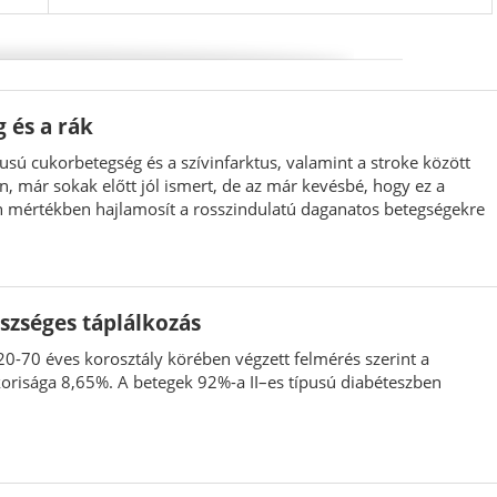
 és a rák
pusú cukorbetegség és a szívinfarktus, valamint a stroke között
n, már sokak előtt jól ismert, de az már kevésbé, hogy ez a
 mértékben hajlamosít a rosszindulatú daganatos betegségekre
szséges táplálkozás
0-70 éves korosztály körében végzett felmérés szerint a
orisága 8,65%. A betegek 92%-a II–es típusú diabéteszben