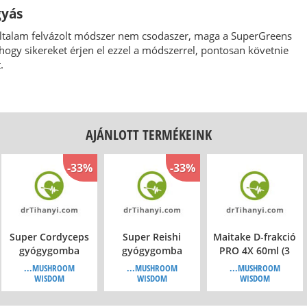
gyás
ltalam felvázolt módszer nem csodaszer, maga a SuperGreens
 hogy sikereket érjen el ezzel a módszerrel, pontosan követnie
.
AJÁNLOTT TERMÉKEINK
-33%
-33%
Super Cordyceps
Super Reishi
Maitake D-frakció
gyógygomba
gyógygomba
PRO 4X 60ml (3
tabletta, 120db
tabletta, 120db
havi)
...MUSHROOM
...MUSHROOM
...MUSHROOM
WISDOM
WISDOM
WISDOM