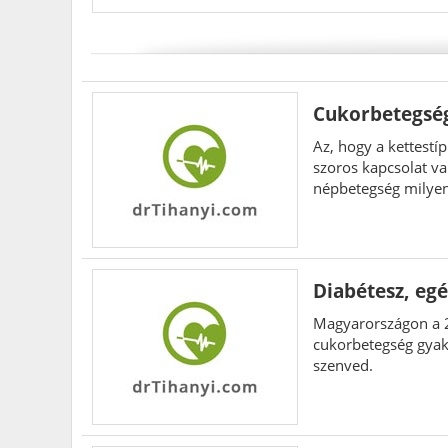
Cukorbetegség
Az, hogy a kettestí
szoros kapcsolat va
népbetegség milyen
is.
Diabétesz, egé
Magyarországon a 2
cukorbetegség gyak
szenved.