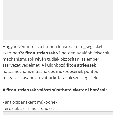
Hogyan védhetnek a fitonutriensek a betegségekkel
szemben?A
fitonutriensek
vélhetően az alább felsorolt
mechanizmusok révén tudják biztosítani az emberi
szervezet védelmét. A különböző
fitonutriensek
hatásmechanizmusának és működésének pontos
megállapításához további kutatások szükségesek.
A fitonutriensek valószínűsíthető élettani hatásai:
- antioxidánsként működnek
- erősítik az immunrendszert