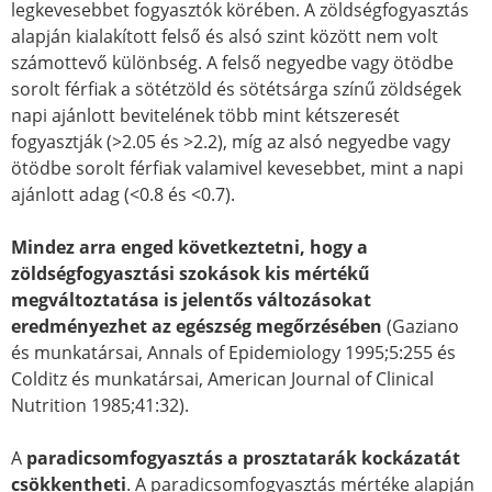
legkevesebbet fogyasztók körében. A zöldségfogyasztás
alapján kialakított felső és alsó szint között nem volt
számottevő különbség. A felső negyedbe vagy ötödbe
sorolt férfiak a sötétzöld és sötétsárga színű zöldségek
napi ajánlott bevitelének több mint kétszeresét
fogyasztják (>2.05 és >2.2), míg az alsó negyedbe vagy
ötödbe sorolt férfiak valamivel kevesebbet, mint a napi
ajánlott adag (<0.8 és <0.7).
Mindez arra enged következtetni, hogy a
zöldségfogyasztási szokások kis mértékű
megváltoztatása is jelentős változásokat
eredményezhet az egészség megőrzésében
(Gaziano
és munkatársai, Annals of Epidemiology 1995;5:255 és
Colditz és munkatársai, American Journal of Clinical
Nutrition 1985;41:32).
A
paradicsomfogyasztás a prosztatarák kockázatát
csökkentheti
. A paradicsomfogyasztás mértéke alapján