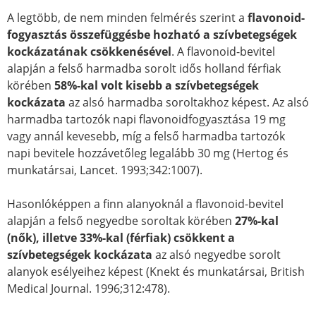
A legtöbb, de nem minden felmérés szerint a
flavonoid-
fogyasztás összefüggésbe hozható a szívbetegségek
kockázatának csökkenésével
. A flavonoid-bevitel
alapján a felső harmadba sorolt idős holland férfiak
körében
58%-kal volt kisebb a szívbetegségek
kockázata
az alsó harmadba soroltakhoz képest. Az alsó
harmadba tartozók napi flavonoidfogyasztása 19 mg
vagy annál kevesebb, míg a felső harmadba tartozók
napi bevitele hozzávetőleg legalább 30 mg (Hertog és
munkatársai, Lancet. 1993;342:1007).
Hasonlóképpen a finn alanyoknál a flavonoid-bevitel
alapján a felső negyedbe soroltak körében
27%-kal
(nők), illetve 33%-kal (férfiak) csökkent a
szívbetegségek kockázata
az alsó negyedbe sorolt
alanyok esélyeihez képest (Knekt és munkatársai, British
Medical Journal. 1996;312:478).