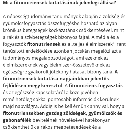
Mi a fitonutriensek kutatásának jelenlegi állása?
A népességtudományi tanulmányok alapján a zöldség-és
gyümölcsfogyasztás összefüggésbe hozható az olyan
krónikus betegségek kockázatának csökkentésével, mint
a rák és a szívbetegségek bizonyos fajtái. A média és a
fogyasztók
fitonutriensek
és a „teljes élelmiszerek” iránt
tanúsított érdeklődése azonban jócskán megelőzi azt a
tudományos megalapozottságot, ami ezeknek az
élelmiszereknek vagy élelmiszer-összetevőknek az
egészségre gyakorolt jótékony hatását bizonyítaná.
A
fitonutriensek kutatása napjainkban jelentős
fejlődésen megy keresztül
. A
fitonutriens-fogyasztás
és az egészség kapcsolatáról a közeljövőben
remélhetőleg sokkal pontosabb információk kerülnek
majd napvilágra. Addig is be kell érnünk annyival, hogy a
fitonutriensekben gazdag zöldségek, gyümölcsök és
gabonafélék
bevitelének növelésével hatékonyan
csökkenthetjük a rákos megbetegedések és a