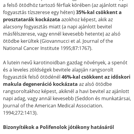
a felső ötödhöz tartozó férfiak körében (az ajánlott napi
fogyasztás tízszerese egy héten)
35%-kal csökkent a
prosztatarák kockázata
azokhoz képest, akik az
alacsony fogyasztás miatt (a napi ajánlott bevitel
másfélszerese, vagy ennél kevesebb hetente) az alsó
ötödbe kerültek (Giovannucci et al. Journal of the
National Cancer Institute 1995;87:1767).
A lutein nevű karotinoidban gazdag növények, a spenót
és a leveles zöldségek bevitele alapján rangsorolt
fogyasztók felső ötödénél
46%-kal csökkent az időskori
makula degeneráció kockázata
az alsó ötödbe
rangsoroltakhoz képest, akiknél a havi bevitel az ajánlott
napi adag, vagy annál kevesebb (Seddon és munkatársai,
Journal of the American Medical Association.
1994;272:1413).
Bizonyítékok a Polifenolok jótékony hatásáról