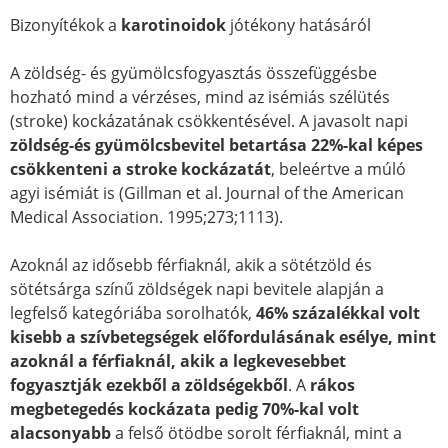
Bizonyítékok a
karotinoidok
jótékony hatásáról
A zöldség- és gyümölcsfogyasztás összefüggésbe
hozható mind a vérzéses, mind az isémiás szélütés
(stroke) kockázatának csökkentésével. A javasolt napi
zöldség-és gyümölcsbevitel betartása 22%-kal képes
csökkenteni a stroke kockázatát
, beleértve a múló
agyi isémiát is (Gillman et al. Journal of the American
Medical Association. 1995;273;1113).
Azoknál az idősebb férfiaknál, akik a sötétzöld és
sötétsárga színű zöldségek napi bevitele alapján a
legfelső kategóriába sorolhatók,
46% százalékkal volt
kisebb a szívbetegségek előfordulásának esélye, mint
azoknál a férfiaknál, akik a legkevesebbet
fogyasztják ezekből a zöldségekből
. A
rákos
megbetegedés kockázata pedig 70%-kal volt
alacsonyabb
a felső ötödbe sorolt férfiaknál, mint a