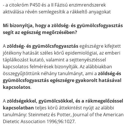
- a citokróm P450 és a II Fázisú enzimrendszerek
aktiválása révén semlegesítik a rákkeltő anyagokat
Mi bizonyítja, hogy a zöldség- és gyümölcsfogyasztás
segít az egészség megőrzésében?
A
zöldség- és gyümölcsfogyasztás
egészségre kifejtett
jótékony hatását széles körű epidemiológiai, az emberi
táplálkozást kutató, valamint a sejttenyésztéssel
kapcsolatos felmérések bizonyítják. Az alábbiakban
összegyűjtöttünk néhány tanulmányt, ami a
zöldség-és
gyümölcsfogyasztás egészségre gyakorolt hatásával
kapcsolatos
.
A
zöldségekkel, gyümölcsökkel, és a rákmegelőzéssel
kapcsolatban
teljes körű áttekintést nyújt az alábbi
tanulmány: Steinmetz és Potter, Journal of the American
Dietetic Association 1996;96:1027.