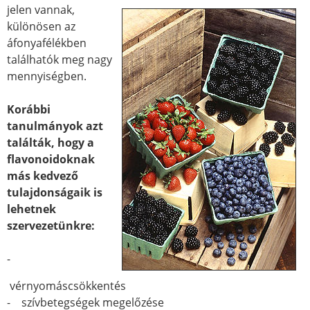
jelen vannak,
különösen az
áfonyafélékben
találhatók meg nagy
mennyiségben.
Korábbi
tanulmányok azt
találták, hogy a
flavonoidoknak
más kedvező
tulajdonságaik is
lehetnek
szervezetünkre:
-
vérnyomáscsökkentés
- szívbetegségek megelőzése