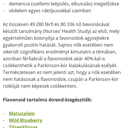
- demencia (szellemi leépülés, elbutulás) megelőzése
- védelem egyes ráktípusokkal szemben
Az összesen 49 280 férfi és 80 336 nő bevonásával
készült tanulmány (Nurses’ Health Study) az első, mely
egyértelműen bizonyítja a favonoidok agysejtekre
gyakorolt pozitív hatását. Sajnos nők esetében nem
sikerült szignifikáns eredményt kimutatni a témában,
azonban férfiaknál a flavonoidok akár 40%-kal is
csökkenthetik a Parkinson-kór kialakulásának esélyét.
Természetesen ez nem jelenti azt, hogy a nők esetében
nem hatásosak a flavonoidok, csupán a Parkinson-kór
rizikóját nem képesek csökkenteni.
Flavonoid tartalmú étrend-kiegészítők:
-
Matuzalem
-
Wild Blueberry
-
Tőzegáfonya