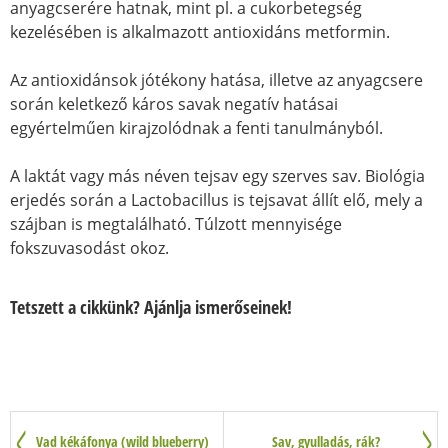
anyagcserére hatnak, mint pl. a cukorbetegség
kezelésében is alkalmazott antioxidáns metformin.
Az antioxidánsok jótékony hatása, illetve az anyagcsere
során keletkező káros savak negatív hatásai
egyértelműen kirajzolódnak a fenti tanulmányból.
A laktát vagy más néven tejsav egy szerves sav. Biológia
erjedés során a Lactobacillus is tejsavat állít elő, mely a
szájban is megtalálható. Túlzott mennyisége
fokszuvasodást okoz.
Tetszett a cikkünk? Ajánlja ismerőseinek!
Vad kékáfonya (wild blueberry)
Sav, gyulladás, rák?