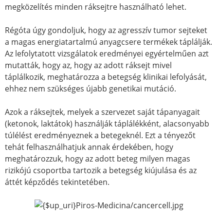
megközelítés minden ráksejtre használható lehet.
Régóta úgy gondoljuk, hogy az agresszív tumor sejteket
a magas energiatartalmú anyagcsere termékek táplálják.
Az lefolytatott vizsgálatok eredményei egyértelműen azt
mutatták, hogy az, hogy az adott ráksejt mivel
táplálkozik, meghatározza a betegség klinikai lefolyását,
ehhez nem szükséges újabb genetikai mutáció.
Azok a ráksejtek, melyek a szervezet saját tápanyagait
(ketonok, laktátok) használják táplálékként, alacsonyabb
túlélést eredményeznek a betegeknél. Ezt a tényezőt
tehát felhasználhatjuk annak érdekében, hogy
meghatározzuk, hogy az adott beteg milyen magas
rizikójú csoportba tartozik a betegség kiújulása és az
áttét képződés tekintetében.