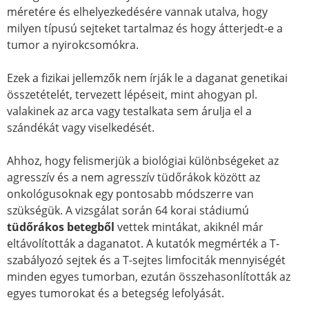
méretére és elhelyezkedésére vannak utalva, hogy
milyen típusú sejteket tartalmaz és hogy átterjedt-e a
tumor a nyirokcsomókra.
Ezek a fizikai jellemzők nem írják le a daganat genetikai
összetételét, tervezett lépéseit, mint ahogyan pl.
valakinek az arca vagy testalkata sem árulja el a
szándékát vagy viselkedését.
Ahhoz, hogy felismerjük a biológiai különbségeket az
agresszív és a nem agresszív tüdőrákok között az
onkológusoknak egy pontosabb módszerre van
szükségük. A vizsgálat során 64 korai stádiumú
tüdőrákos betegből
vettek mintákat, akiknél már
eltávolították a daganatot. A kutatók megmérték a T-
szabályozó sejtek és a T-sejtes limfociták mennyiségét
minden egyes tumorban, ezután összehasonlították az
egyes tumorokat és a betegség lefolyását.