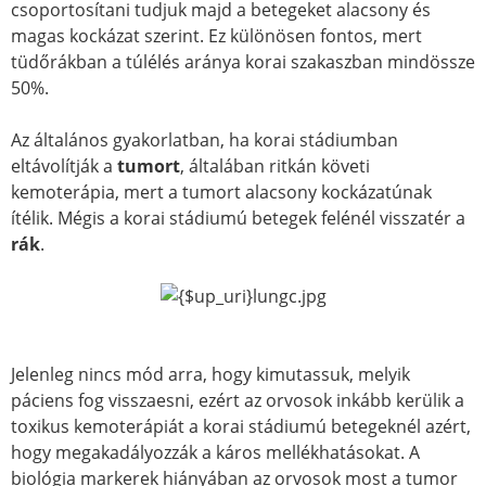
csoportosítani tudjuk majd a betegeket alacsony és
magas kockázat szerint. Ez különösen fontos, mert
tüdőrákban a túlélés aránya korai szakaszban mindössze
50%.
Az általános gyakorlatban, ha korai stádiumban
eltávolítják a
tumort
, általában ritkán követi
kemoterápia, mert a tumort alacsony kockázatúnak
ítélik. Mégis a korai stádiumú betegek felénél visszatér a
rák
.
Jelenleg nincs mód arra, hogy kimutassuk, melyik
páciens fog visszaesni, ezért az orvosok inkább kerülik a
toxikus kemoterápiát a korai stádiumú betegeknél azért,
hogy megakadályozzák a káros mellékhatásokat. A
biológia markerek hiányában az orvosok most a tumor