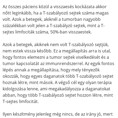
Az összes páciens közül a visszaesés kockázata akkor
nőtt leginkább, ha a T-szabályozó sejtek száma magas
volt. Azok a betegek, akiknél a tumorban nagyobb
százalékban volt jelen a T-szabályzó sejtek, mint a T-
sejtes limfociták száma, 50%-ban visszaestek.
Azok a betegek, akiknek nem volt T-szabályozó sejtjük,
nem estek vissza később. Ez a megállapítás arra is utal,
hogy fontos elemezni a tumor sejtek viselkedését és a
tumor kapcsolatát az immunrendszerrel. Az egyik fontos
lépés annak a megállapítása, hogy mely tényezők
okozzák, hogy egyes daganatok több T-szabályozó sejtet
hoznak létre, mint mások. A végső cél egy olyan terápia
kidolgozása lenne, ami megakadályozza a daganatokat
abban, hogy több T-szabályozó sejtet hozzon létre, mint
T-sejtes limfocitát.
Ilyen készítmény jelenleg még nincs, de az irány jó, mert