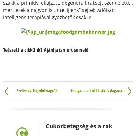
szakít a primitív, elfajzott, degenerált ráksejt szemlélettel,
mert ezek a nagyon is „intelligens” sejtek valóban
intelligens terápiával győzhetők csak le.
Tetszett a cikkünk? Ajánlja ismerőseinek!
Szelén vs. húgyhólyagrák
Hogyan alakul ki rákos daganat a mutációk során?
Cukorbetegség és a rák