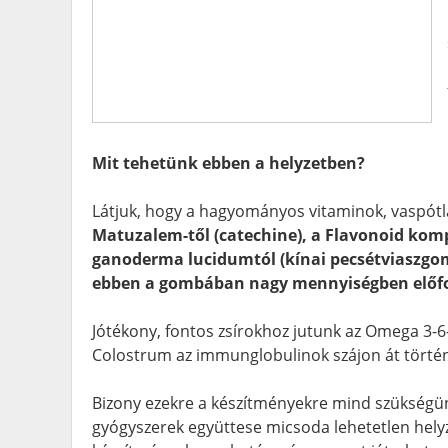
Mit tehetünk ebben a helyzetben?
Látjuk, hogy a hagyományos vitaminok, vaspót
Matuzalem-től (catechine), a Flavonoid kompl
ganoderma lucidumtól (kínai pecsétviaszgom
ebben a gombában nagy mennyiségben előfor
Jótékony, fontos zsírokhoz jutunk az Omega 3-6
Colostrum az immunglobulinok szájon át történ
Bizony ezekre a készítményekre mind szükségünk
gyógyszerek együttese micsoda lehetetlen helyze