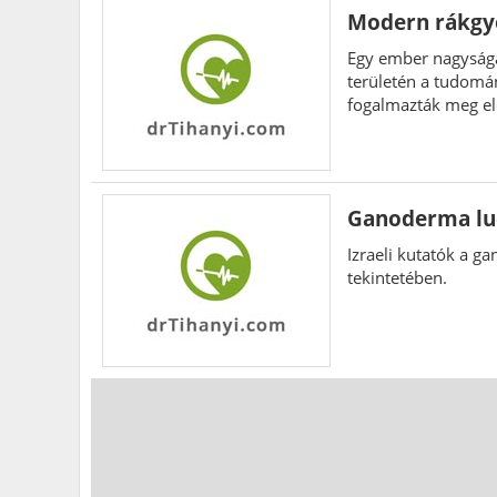
Modern rákgy
Egy ember nagyságát
területén a tudomán
fogalmazták meg el
Heisenberg nevéhez
Hát, tévedett.
Ganoderma luc
Izraeli kutatók a g
tekintetében.