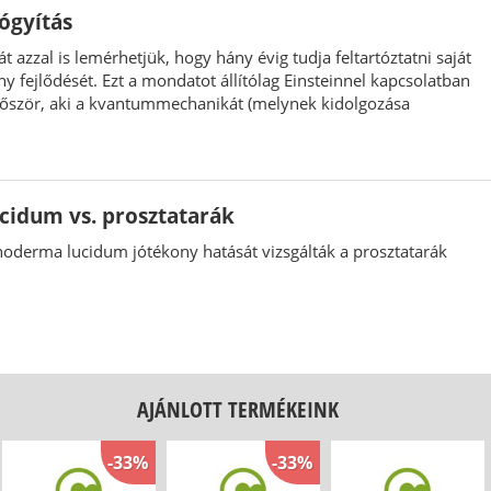
ógyítás
 azzal is lemérhetjük, hogy hány évig tudja feltartóztatni saját
y fejlődését. Ezt a mondatot állítólag Einsteinnel kapcsolatban
őször, aki a kvantummechanikát (melynek kidolgozása
 fűződik) soha nem fogadta el, mondván: „Isten nem kockázik”.
idum vs. prosztatarák
anoderma lucidum jótékony hatását vizsgálták a prosztatarák
AJÁNLOTT TERMÉKEINK
-33%
-33%