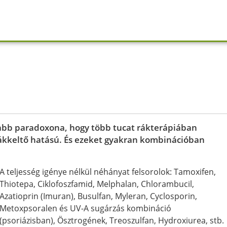
sabb paradoxona, hogy több tucat rákterápiában
ákkeltő hatású. És ezeket gyakran kombinációban
A teljesség igénye nélkül néhányat felsorolok: Tamoxifen,
Thiotepa, Ciklofoszfamid, Melphalan, Chlorambucil,
Azatioprin (Imuran), Busulfan, Myleran, Cyclosporin,
Metoxpsoralen és UV-A sugárzás kombináció
(psoriázisban), Ösztrogének, Treoszulfan, Hydroxiurea, stb.