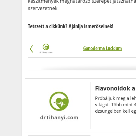
készítmények meghatározó szerepet játszhatnak
szervezetnek.
Tetszett a cikkünk? Ajánlja ismerőseinek!
Ganoderma Lucidum
Flavonoidok a
Próbáljuk meg a leh
világát. Több mint
dzsungelben kell eg