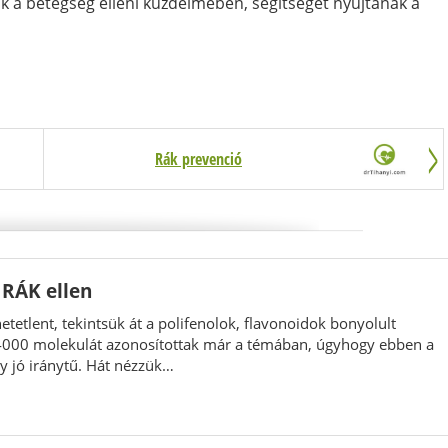
 a betegség elleni küzdelmében, segítséget nyújtanak a
Rák prevenció
 RÁK ellen
etetlent, tekintsük át a polifenolok, flavonoidok bonyolult
 4000 molekulát azonosítottak már a témában, úgyhogy ebben a
y jó iránytű. Hát nézzük…