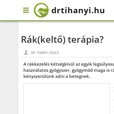
drtihanyi
.hu
Rák(keltő) terápia?
DR. TIHANYI LÁSZLÓ
A rákkezelés kétségkívül az egyik legsúlyo
használatos gyógyszer, gyógymód maga is r
kényszerülünk adni a betegnek.