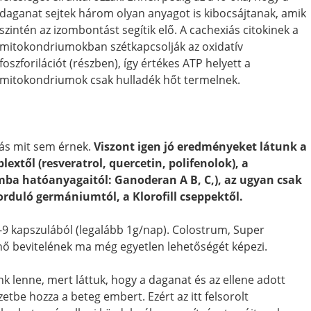
daganat sejtek három olyan anyagot is kibocsájtanak, amik
szintén az izombontást segítik elő. A cachexiás citokinek a
mitokondriumokban szétkapcsolják az oxidatív
foszforilációt (részben), így értékes ATP helyett a
mitokondriumok csak hulladék hőt termelnek.
lás mit sem érnek.
Viszont igen jó eredményeket látunk a
extől (resveratrol, quercetin, polifenolok), a
ba hatóanyagaitól: Ganoderan A B, C,), az ugyan csak
duló germániumtól, a Klorofill cseppektől.
-9 kapszulából (legalább 1g/nap). Colostrum, Super
ő bevitelének ma még egyetlen lehetőségét képezi.
 lenne, mert láttuk, hogy a daganat és az ellene adott
tbe hozza a beteg embert. Ezért az itt felsorolt