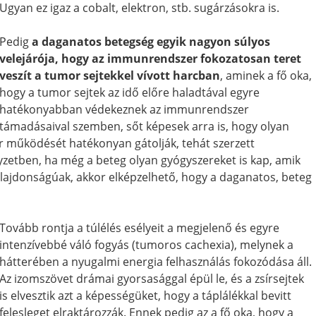
Ugyan ez igaz a cobalt, elektron, stb. sugárzásokra is.
Pedig
a daganatos betegség egyik nagyon súlyos
velejárója, hogy az immunrendszer fokozatosan teret
veszít a tumor sejtekkel vívott harcban
, aminek a fő oka,
hogy a tumor sejtek az idő előre haladtával egyre
hatékonyabban védekeznek az immunrendszer
támadásaival szemben, sőt képesek arra is, hogy olyan
 működését hatékonyan gátolják, tehát szerzett
yzetben, ha még a beteg olyan gyógyszereket is kap, amik
ajdonságúak, akkor elképzelhető, hogy a daganatos, beteg
Tovább rontja a túlélés esélyeit a megjelenő és egyre
intenzívebbé váló fogyás (tumoros cachexia), melynek a
hátterében a nyugalmi energia felhasználás fokozódása áll.
Az izomszövet drámai gyorsasággal épül le, és a zsírsejtek
is elvesztik azt a képességüket, hogy a táplálékkal bevitt
felesleget elraktározzák. Ennek pedig az a fő oka, hogy a