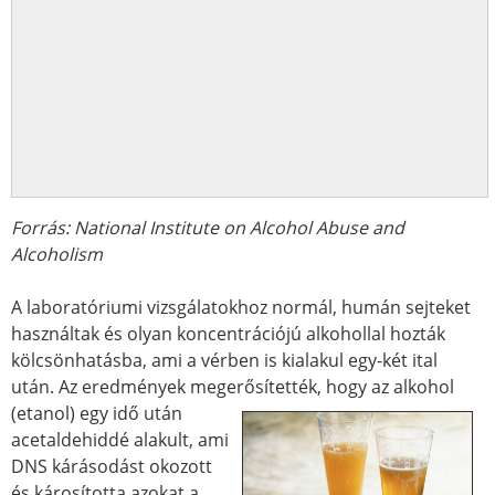
Forrás: National Institute on Alcohol Abuse and
Alcoholism
A laboratóriumi vizsgálatokhoz normál, humán sejteket
használtak és olyan koncentrációjú alkohollal hozták
kölcsönhatásba, ami a vérben is kialakul egy-két ital
után. Az eredmények meger
ősítették, hogy az alkohol
(etanol) egy idő után
acetaldehiddé alakult, ami
DNS kárásodást okozott
és károsította azokat a