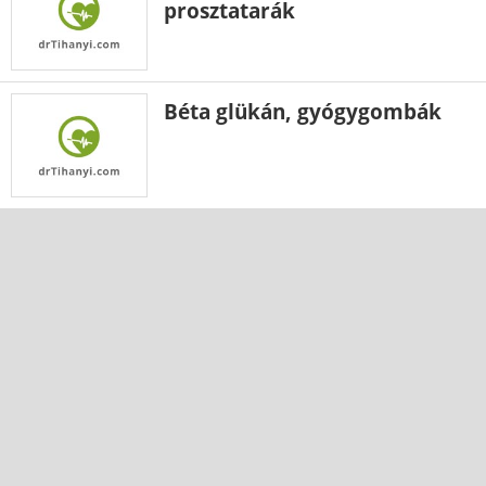
prosztatarák
Béta glükán, gyógygombák