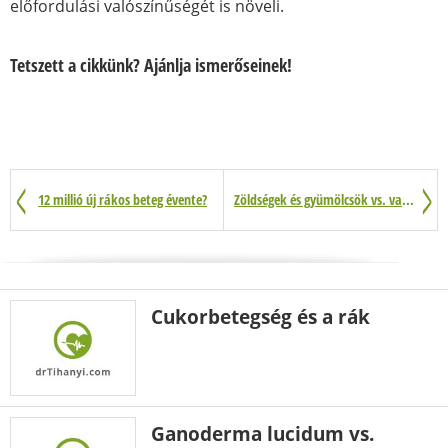
előfordulási valószínűségét is növeli.
Tetszett a cikkünk? Ajánlja ismerőseinek!
12 millió új rákos beteg évente?
Zöldségek és gyümölcsök vs. vastagbélrák
Cukorbetegség és a rák
Ganoderma lucidum vs.