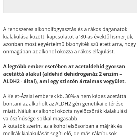
A rendszeres alkoholfogyasztás és a rákos daganatok
kialakulása közötti kapcsolatot a ’80-as évektől ismerjük,
azonban most egyértelmű bizonyíték született arra, hogy
önmagában az alkohol okozza a rákos elfajulást.
A legtöbb ember esetében az acetaldehid gyorsan
acetáttá alakul (aldehid dehidrogenáz 2 enzim –
ALDH2 - által), ami egy szintén ártalmas vegyület.
A Kelet-Ázsiai emberek kb. 30%-a nem képes acetáttá
bontani az alkoholt az ALDH2 gén genetikai eltérése
miatt. Náluk az alkohol okozta nyelőcsőrák kialakulási
valószínűsége sokkal magasabb.
A kutatók szerint az alkohol elsősorban a májrák és
mellrák kialakulását segíti elő, de más ráktípusok