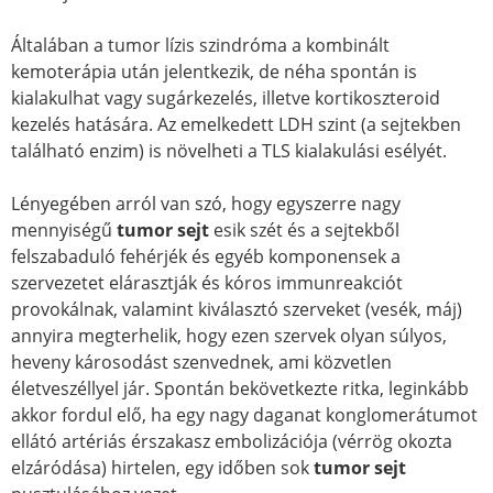
Általában a tumor lízis szindróma a kombinált
kemoterápia után jelentkezik, de néha spontán is
kialakulhat vagy sugárkezelés, illetve kortikoszteroid
kezelés hatására. Az emelkedett LDH szint (a sejtekben
található enzim) is növelheti a TLS kialakulási esélyét.
Lényegében arról van szó, hogy egyszerre nagy
mennyiségű
tumor sejt
esik szét és a sejtekből
felszabaduló fehérjék és egyéb komponensek a
szervezetet elárasztják és kóros immunreakciót
provokálnak, valamint kiválasztó szerveket (vesék, máj)
annyira megterhelik, hogy ezen szervek olyan súlyos,
heveny károsodást szenvednek, ami közvetlen
életveszéllyel jár. Spontán bekövetkezte ritka, leginkább
akkor fordul elő, ha egy nagy daganat konglomerátumot
ellátó artériás érszakasz embolizációja (vérrög okozta
elzáródása) hirtelen, egy időben sok
tumor sejt