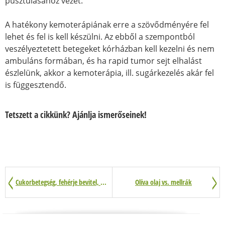
pusztulásához vezet.
A hatékony kemoterápiának erre a szövődményére fel
lehet és fel is kell készülni. Az ebből a szempontból
veszélyeztetett betegeket kórházban kell kezelni és nem
ambuláns formában, és ha rapid tumor sejt elhalást
észlelünk, akkor a kemoterápia, ill. sugárkezelés akár fel
is függesztendő.
Tetszett a cikkünk? Ajánlja ismerőseinek!
Cukorbetegség, fehérje bevitel, rákos daganatok
Olíva olaj vs. mellrák