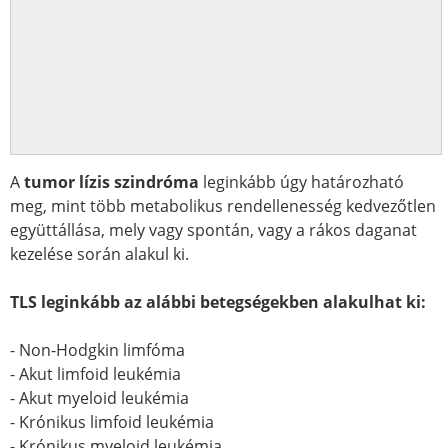
A
tumor lízis szindróma
leginkább úgy határozható
meg, mint több metabolikus rendellenesség kedvezőtlen
együttállása, mely vagy spontán, vagy a rákos daganat
kezelése során alakul ki.
TLS leginkább az alábbi betegségekben alakulhat ki:
- Non-Hodgkin limfóma
- Akut limfoid leukémia
- Akut myeloid leukémia
- Krónikus limfoid leukémia
- Krónikus myeloid leukémia