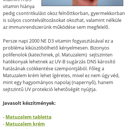
vitamin hiánya
pedig csontritkulást okoz felnőttkorban, gyermekkorban
is súlyos csontelváltozásokat okozhat, valamint nélküle
az immunrendszerünk működése sem megfelelő.
Persze napi 2000 NE D3 vitamin fogyasztásával ez a
probléma kiküszöbölhető kényelmesen. Bizonyos
polifenolok (katechinek, pl. Matuzalem) sejtszinten
hatékonyak lehetnek az UV-B sugárzás DNS károsító
hatásának csökkentése szempontjából. Főleg a
Matuzalem krém lehet ígéretes, mivel ez nem úgy véd,
mint egy hagyományos napolaj (napernyő), hanem
sejtszintű UV protekció lehetőségét nyújtja.
Javasolt készítmények:
-
Matuzalem tabletta
-
Matuzalem krém