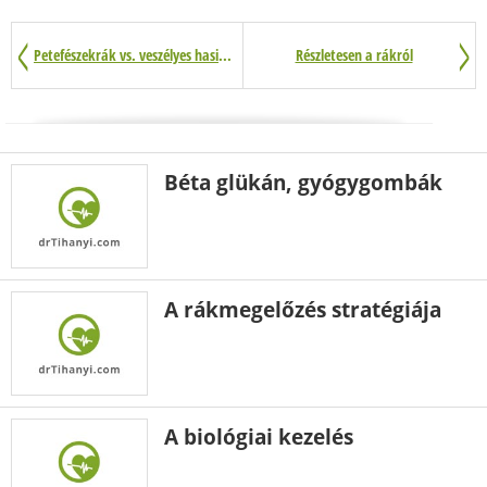
Petefészekrák vs. veszélyes hasi zsírszövet
Részletesen a rákról
Béta glükán, gyógygombák
A rákmegelőzés stratégiája
A biológiai kezelés