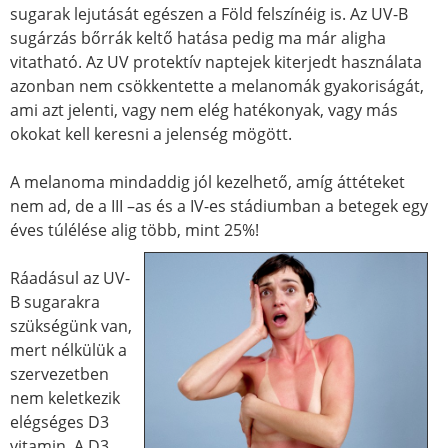
sugarak lejutását egészen a Föld felszínéig is. Az UV-B
sugárzás bőrrák keltő hatása pedig ma már aligha
vitatható. Az UV protektív naptejek kiterjedt használata
azonban nem csökkentette a melanomák gyakoriságát,
ami azt jelenti, vagy nem elég hatékonyak, vagy más
okokat kell keresni a jelenség mögött.
A melanoma mindaddig jól kezelhető, amíg áttéteket
nem ad, de a III –as és a IV-es stádiumban a betegek egy
éves túlélése alig több, mint 25%!
Ráadásul az UV-
B sugarakra
szükségünk van,
mert nélkülük a
szervezetben
nem keletkezik
elégséges D3
vitamin. A D3