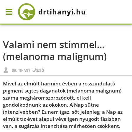
drtihanyi
.hu
Valami nem stimmel…
(melanoma malignum)
DR. TIHANYI LÁSZLÓ
Mivel az elmúlt harminc évben a rosszindulatú
pigment sejtes daganatok (melanoma malignum)
száma megháromszorozódott, el kell
gondolkodnunk az okokon. A Nap sütne
intenzívebben? Ez nem igaz, sőt jelenleg a Nap az
elmúlt tíz évet alapul véve igen nyugodt fázisban
van, a sugárzás intenzitása mérhetően csökkent.