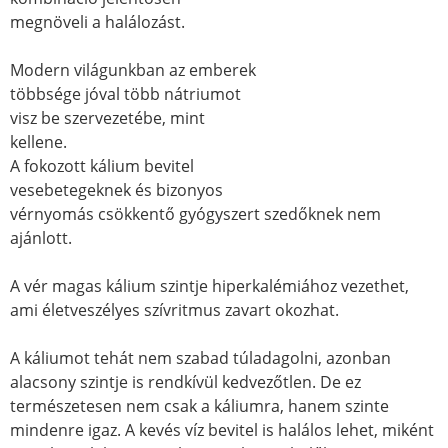
megnöveli a halálozást.
Modern világunkban az emberek
többsége jóval több nátriumot
visz be szervezetébe, mint
kellene.
A fokozott kálium bevitel
vesebetegeknek és bizonyos
vérnyomás csökkentő gyógyszert szedőknek nem
ajánlott.
A vér magas kálium szintje hiperkalémiához vezethet,
ami életveszélyes szívritmus zavart okozhat.
A káliumot tehát nem szabad túladagolni, azonban
alacsony szintje is rendkívül kedvezőtlen. De ez
természetesen nem csak a káliumra, hanem szinte
mindenre igaz. A kevés víz bevitel is halálos lehet, miként