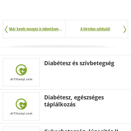
Már kevés mozgás is jelentősen csökkentheti a szívbetegség kockázatát
A hirtelen szívhalál
Diabétesz és szívbetegség
Diabétesz, egészséges
táplálkozás