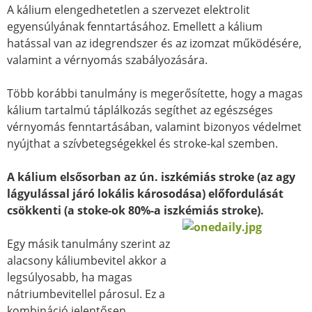
A kálium elengedhetetlen a szervezet elektrolit
egyensúlyának fenntartásához. Emellett a kálium
hatással van az idegrendszer és az izomzat működésére,
valamint a vérnyomás szabályozására.
Több korábbi tanulmány is megerősítette, hogy a magas
kálium tartalmú táplálkozás segíthet az egészséges
vérnyomás fenntartásában, valamint bizonyos védelmet
nyújthat a szívbetegségekkel és stroke-kal szemben.
A kálium elsősorban az ún. iszkémiás stroke (az agy
lágyulással járó lokális károsodása) előfordulását
csökkenti (a stoke-ok 80%-a iszkémiás stroke).
Egy másik tanulmány szerint az
alacsony káliumbevitel akkor a
legsúlyosabb, ha magas
nátriumbevitellel párosul. Ez a
kombináció jelentősen