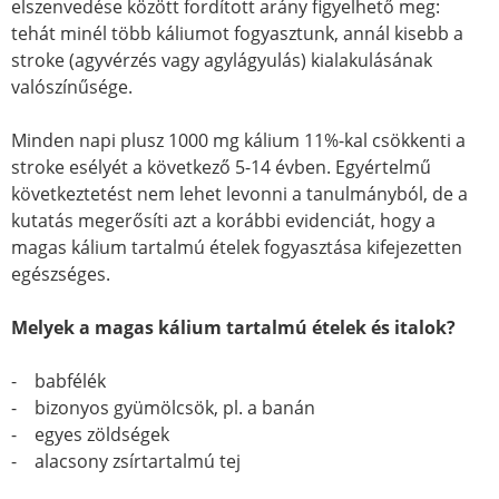
elszenvedése között fordított arány figyelhető meg:
tehát minél több káliumot fogyasztunk, annál kisebb a
stroke (agyvérzés vagy agylágyulás) kialakulásának
valószínűsége.
Minden napi plusz 1000 mg kálium 11%-kal csökkenti a
stroke esélyét a következő 5-14 évben. Egyértelmű
következtetést nem lehet levonni a tanulmányból, de a
kutatás megerősíti azt a korábbi evidenciát, hogy a
magas kálium tartalmú ételek fogyasztása kifejezetten
egészséges.
Melyek a magas kálium tartalmú ételek és italok?
- babfélék
- bizonyos gyümölcsök, pl. a banán
- egyes zöldségek
- alacsony zsírtartalmú tej