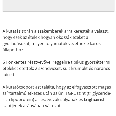
A kutatás során a szakemberek arra keresték a választ,
hogy ezek az ételek hogyan okozzák ezeket a
gyulladásokat, milyen folyamatok vezetnek e káros
állapothoz.
61 önkéntes résztvevővel reggelire tipikus gyorséttermi
ételeket etettek: 2 szendvicset, sült krumplit és narancs
juice-t.
A kutatócsoport azt találta, hogy az elfogyasztott magas
zsírtartalmú étkezés után az ún. TGRL szint (triglyceride-
rich lipoprotein) a résztvevők súlyának és
triglicerid
szintjének arányában változott.