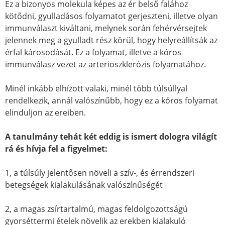
Ez a bizonyos molekula képes az ér belső falához
kötődni, gyulladásos folyamatot gerjeszteni, illetve olyan
immunválaszt kiváltani, melynek során fehérvérsejtek
jelennek meg a gyulladt rész körül, hogy helyreállítsák az
érfal károsodását. Ez a folyamat, illetve a kóros
immunválasz vezet az arterioszklerózis folyamatához.
Minél inkább elhízott valaki, minél több túlsúllyal
rendelkezik, annál valószínűbb, hogy ez a kóros folyamat
elinduljon az ereiben.
A tanulmány tehát két eddig is ismert dologra világít
rá és hívja fel a figyelmet:
1, a túlsúly jelentősen növeli a szív-, és érrendszeri
betegségek kialakulásának valószínűségét
2, a magas zsírtartalmú, magas feldolgozottságú
gyorséttermi ételek növelik az erekben kialakuló