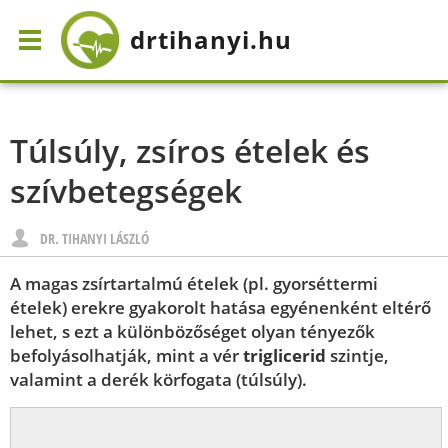
drtihanyi
.hu
Túlsúly, zsíros ételek és
szívbetegségek
DR. TIHANYI LÁSZLÓ
A magas zsírtartalmú ételek (pl. gyorséttermi
ételek) erekre gyakorolt hatása egyénenként eltérő
lehet, s ezt a különbözőséget olyan tényezők
befolyásolhatják, mint a vér
triglicerid
szintje,
valamint a derék körfogata (túlsúly).