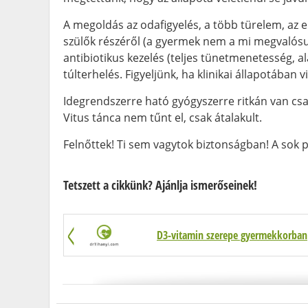
A megoldás az odafigyelés, a több türelem, az e
szülők részéről (a gyermek nem a mi megvalósul
antibiotikus kezelés (teljes tünetmenetesség, a
túlterhelés. Figyeljünk, ha klinikai állapotában 
Idegrendszerre ható gyógyszerre ritkán van csak
Vitus tánca nem tűnt el, csak átalakult.
Felnőttek! Ti sem vagytok biztonságban! A sok
Tetszett a cikkünk? Ajánlja ismerőseinek!
D3-vitamin szerepe gyermekkorban