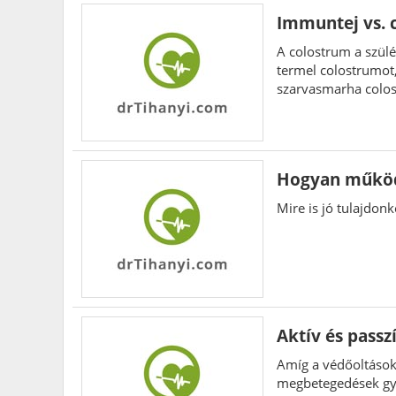
Immuntej vs. c
A colostrum a szülé
termel colostrumot,
szarvasmarha colost
Hogyan működ
Mire is jó tulajdon
Aktív és passz
Amíg a védőoltásoka
megbetegedések gy