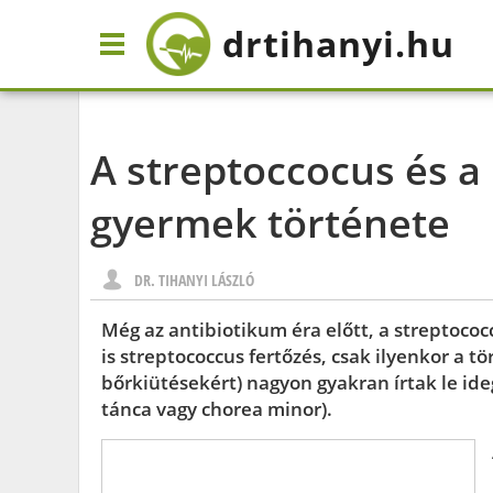
drtihanyi
.hu
A streptoccocus és a
gyermek története
DR. TIHANYI LÁSZLÓ
Még az antibiotikum éra előtt, a streptococ
is streptococcus fertőzés, csak ilyenkor a tör
bőrkiütésekért) nagyon gyakran írtak le ide
tánca vagy chorea minor).