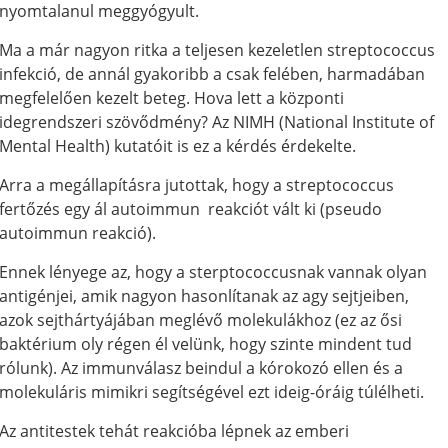
nyomtalanul meggyógyult.
Ma a már nagyon ritka a teljesen kezeletlen streptococcus
infekció, de annál gyakoribb a csak felében, harmadában
megfelelően kezelt beteg. Hova lett a központi
idegrendszeri szövődmény? Az NIMH (National Institute of
Mental Health) kutatóit is ez a kérdés érdekelte.
Arra a megállapításra jutottak, hogy a streptococcus
fertőzés egy ál autoimmun reakciót vált ki (pseudo
autoimmun reakció).
Ennek lényege az, hogy a sterptococcusnak vannak olyan
antigénjei, amik nagyon hasonlítanak az agy sejtjeiben,
azok sejthártyájában meglévő molekulákhoz (ez az ősi
baktérium oly régen él velünk, hogy szinte mindent tud
rólunk). Az immunválasz beindul a kórokozó ellen és a
molekuláris mimikri segítségével ezt ideig-óráig túlélheti.
Az antitestek tehát reakcióba lépnek az emberi