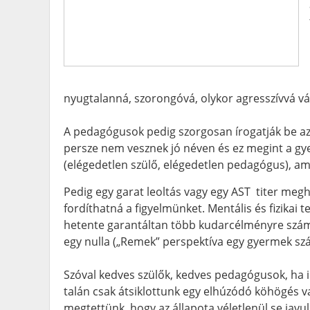
nyugtalanná, szorongóvá, olykor agresszívvá vál
A pedagógusok pedig szorgosan írogatják be az i
persze nem vesznek jó néven és ez megint a gye
(elégedetlen szülő, elégedetlen pedagógus), am
Pedig egy garat leoltás vagy egy AST titer megha
fordíthatná a figyelmünket. Mentális és fizikai t
hetente garantáltan több kudarcélményre számíth
egy nulla („Remek” perspektíva egy gyermek sz
Szóval kedves szülők, kedves pedagógusok, ha i
talán csak átsiklottunk egy elhúzódó köhögés v
megtettünk, hogy az állapota véletlenül se javu