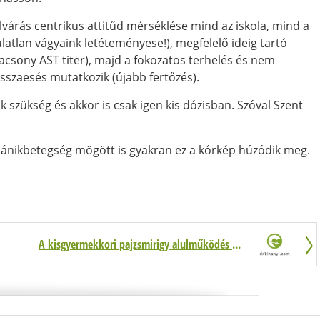
lvárás centrikus attitűd mérséklése mind az iskola, mind a
atlan vágyaink letéteményese!), megfelelő ideig tartó
lacsony AST titer), majd a fokozatos terhelés és nem
visszaesés mutatkozik (újabb fertőzés).
 szükség és akkor is csak igen kis dózisban. Szóval Szent
 pánikbetegség mögött is gyakran ez a kórkép húzódik meg.
A kisgyermekkori pajzsmirigy alulműködés és a bőr színe