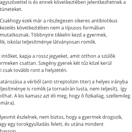
agyszövettel is és ennek következtében jelentkezhetnek a
tüneteket.
Csakhogy ezek már a részlegesen sikeres antibiotikus
kezelés következtében nem a típusos formában
mutatkoznak. Többnyire tikkelni kezd a gyermek,
ik, iskolai teljesítménye látványosan romlik.
ntőket, kapja a rossz jegyeket, amit otthon a szülők
rmeken csattan. Szegény gyerek két tűz közé kerül
i csak tovább ront a helyzetén.
tározása a vérből (anti streptolizin titer) a helyes irányba
eljesítménye is romlik (a tornaórán lusta, nem teljesít), így
at. A kis kamasz azt éli meg, hogy ő fizikailag, szellemileg
ámára).
lyesmit észlelnek, nem biztos, hogy a gyermek drogozik,
agy egy torokgyulladás felett, és utána mindent
lhasson.