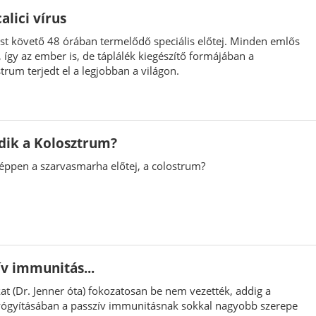
alici vírus
st követő 48 órában termelődő speciális előtej. Minden emlős
 így az ember is, de táplálék kiegészítő formájában a
rum terjedt el a legjobban a világon.
ik a Kolosztrum?
képpen a szarvasmarha előtej, a colostrum?
ív immunitás...
t (Dr. Jenner óta) fokozatosan be nem vezették, addig a
ógyításában a passzív immunitásnak sokkal nagyobb szerepe