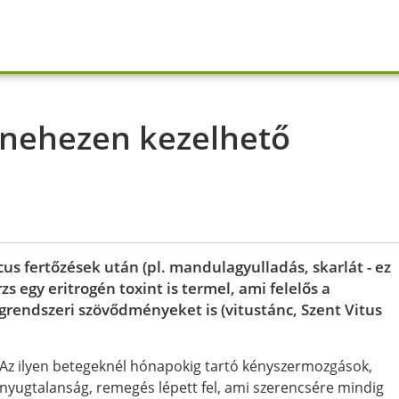
 nehezen kezelhető
cus fertőzések után (pl. mandulagyulladás, skarlát - ez
zs egy eritrogén toxint is termel, ami felelős a
grendszeri szövődményeket is (vitustánc, Szent Vitus
Az ilyen betegeknél hónapokig tartó kényszermozgások,
nyugtalanság, remegés lépett fel, ami szerencsére mindig