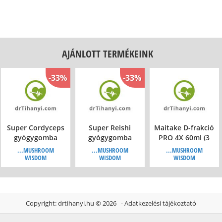
AJÁNLOTT TERMÉKEINK
-33%
-33%
Super Cordyceps
Super Reishi
Maitake D-frakció
gyógygomba
gyógygomba
PRO 4X 60ml (3
tabletta, 120db
tabletta, 120db
havi)
...MUSHROOM
...MUSHROOM
...MUSHROOM
WISDOM
WISDOM
WISDOM
-45%
-45%
Copyright:
drtihanyi.hu
© 2026 -
Adatkezelési tájékoztató