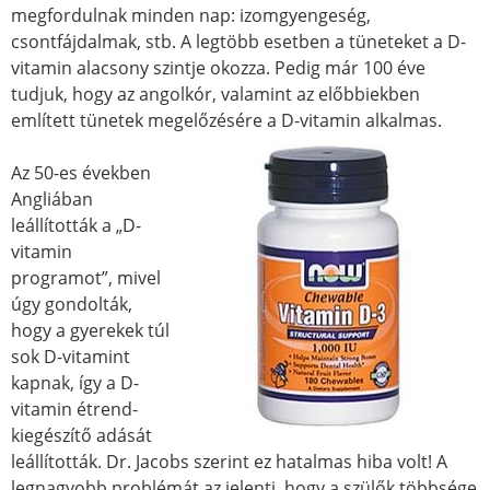
megfordulnak minden nap: izomgyengeség,
csontfájdalmak, stb. A legtöbb esetben a tüneteket a D-
vitamin alacsony szintje okozza. Pedig már 100 éve
tudjuk, hogy az angolkór, valamint az előbbiekben
említett tünetek megelőzésére a D-vitamin alkalmas.
Az 50-es években
Angliában
leállították a „D-
vitamin
programot”, mivel
úgy gondolták,
hogy a gyerekek túl
sok D-vitamint
kapnak, így a D-
vitamin étrend-
kiegészítő adását
leállították. Dr. Jacobs szerint ez hatalmas hiba volt! A
legnagyobb problémát az jelenti, hogy a szülők többsége