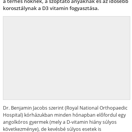
a terhes nőknek, a szoptató anyáknak és az idősebb
korosztálynak a D3 vitamin fogyasztása.
Dr. Benjamin Jacobs szerint (Royal National Orthopaedic
Hospital) kórházukban minden hónapban előfordul egy
angolkóros gyermek (mely a D-vitamin hiány súlyos
következménye), de kevésbé súlyos esetek is