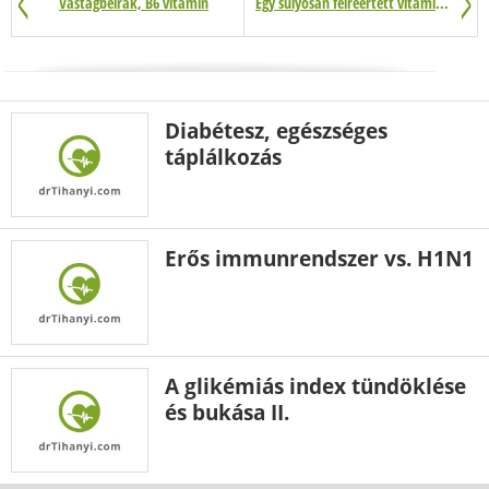
Vastagbélrák, B6 vitamin
Egy súlyosan félreértett vitamin…
Diabétesz, egészséges
táplálkozás
Erős immunrendszer vs. H1N1
A glikémiás index tündöklése
és bukása II.