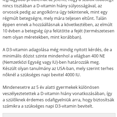
nincs tisztában a D-vitamin hiány súlyosságával, az
orvosok pedig az angolkórra úgy tekintenek, mint egy
régmúlt betegségre, mely mára teljesen eltűnt. Talán
éppen ennek a hozzáállásnak a következtében, az elmúlt
10 évben a betegség újra felütötte a fejét (természetesen
nem olyan méretekben, mint korábban).
A D3-vitamin adagolása még mindig nyitott kérdés, de a
minimális dózist szinte mindenhol a világban 400 NE
(Nemzetközi Egység vagy IU)-ben határozzák meg.
Készült olyan tanulmány az USA-ban, mely szerint terhes
nőknél a szükséges napi bevitel 4000 IU.
Mindenesetre az 5 év alatti gyermekek különösen
veszélyeztetettek a D-vitamin hiány vonatkozásában, így
a szülőknek érdemes odafigyelniük arra, hogy biztosítsák
számikra a szükséges napi D3-vitamin bevitelt.