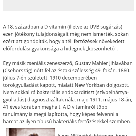
A 18. században a D vitamin (illetve az UVB sugárzás)
ezen jótékony tulajdonságait még nem ismerték, sokan
ezért azt gondolták, hogy a téli fertőzések növekedett
előfordulási gyakorisága a hidegnek „köszönhető”.
Egy másik zseniális zeneszerző, Gustav Mahler Jihlavában
(Csehország) nőtt fel az északi szélesség 49. fokán. 1860.
július 7-én született. 1910 decemberében
torokgyulladást kapott, mialatt New Yorkban dolgozott.
Nem sokkal rá bakteriális endokarditiszt (szívbelhártya-
gyulladás) diagnosztizáltak nála, majd 1911. május 18-án,
41 éves korában meghalt. A D vitaminról több
tanulmány is megállapította, hogy képes felvenni a
harcot az ilyen típusú bakteriális fertőzésekkel szemben.