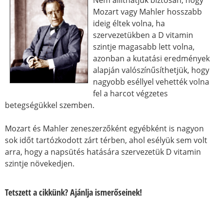
Nem állíthatjuk biztosan, hogy
Mozart vagy Mahler hosszabb
ideig éltek volna, ha
szervezetükben a D vitamin
szintje magasabb lett volna,
azonban a kutatási eredmények
alapján valószínűsíthetjük, hogy
nagyobb eséllyel vehették volna
fel a harcot végzetes
betegségükkel szemben.
Mozart és Mahler zeneszerzőként egyébként is nagyon
sok időt tartózkodott zárt térben, ahol esélyük sem volt
arra, hogy a napsütés hatására szervezetük D vitamin
szintje növekedjen.
Tetszett a cikkünk? Ajánlja ismerőseinek!