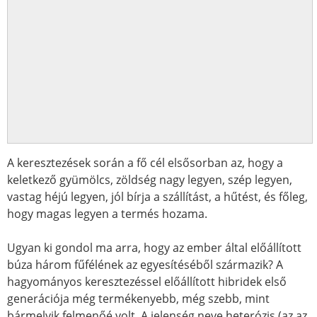
A keresztezések során a fő cél elsősorban az, hogy a
keletkező gyümölcs, zöldség nagy legyen, szép legyen,
vastag héjú legyen, jól bírja a szállítást, a hűtést, és főleg,
hogy magas legyen a termés hozama.
Ugyan ki gondol ma arra, hogy az ember által előállított
búza három fűfélének az egyesítéséből származik? A
hagyományos keresztezéssel előállított hibridek első
generációja még termékenyebb, még szebb, mint
bármelyik felmenőé volt. A jelenség neve heterózis (az az