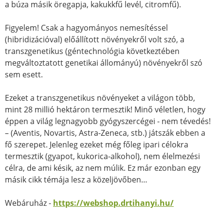
a búza másik öregapja, kakukkfű levél, citromfű).
Figyelem! Csak a hagyományos nemesítéssel
(hibridizációval) előállított növényekről volt szó, a
transzgenetikus (géntechnológia következtében
megváltoztatott genetikai állományú) növényekről szó
sem esett.
Ezeket a transzgenetikus növényeket a világon több,
mint 28 millió hektáron termesztik! Minő véletlen, hogy
éppen a világ legnagyobb gyógyszercégei - nem tévedés!
– (Aventis, Novartis, Astra-Zeneca, stb.) játszák ebben a
fő szerepet. Jelenleg ezeket még főleg ipari célokra
termesztik (gyapot, kukorica-alkohol), nem élelmezési
célra, de ami késik, az nem múlik. Ez már ezonban egy
másik cikk témája lesz a közeljövőben…
Webáruház -
https://webshop.drtihanyi.hu/