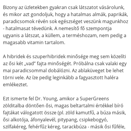
Bizony az üzletekben gyakran csak látszatot vásárolunk,
és mikor azt gondoljuk, hogy a hatalmas almák, paprikák,
paradicsomok révén sok egészséget veszünk magunkhoz
- hatalmasat tévedünk. A nemesítő fő szempontja
ugyanis a látszat, a küllem, a terméshozam, nem pedig a
magasabb vitamin tartalom.
A hibridek és szuperhibridek minősége meg sem közelíti
az ősi két „vad” fajta minőségét. Próbálna csak valaki egy
mai paradicsommal dobálózni. Az ablaküveget be lehet
törni vele. Az íze pedig leginkább a fagyasztott haléra
emlékeztet.
Ezt ismerte fel Dr. Young, amikor a SuperGreens
zölditalba döntően ősi, magas beltartalmi értékkel bíró
fajtákat válogatott össze (pl. zöld kamutfű, a búza másik,
ősi alkotója, áfonyalevél, pitypang, csipkebogyó,
szilfakéreg, fehérfűz kéreg, tarackbúza - másik ősi fűféle,