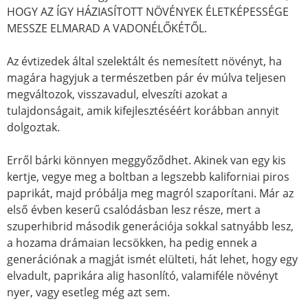
HOGY AZ ÍGY HÁZIASÍTOTT NÖVÉNYEK ÉLETKÉPESSÉGE
MESSZE ELMARAD A VADONÉLŐKÉTŐL.
Az évtizedek által szelektált és nemesített növényt, ha
magára hagyjuk a természetben pár év múlva teljesen
megváltozok, visszavadul, elveszíti azokat a
tulajdonságait, amik kifejlesztéséért korábban annyit
dolgoztak.
Erről bárki könnyen meggyőződhet. Akinek van egy kis
kertje, vegye meg a boltban a legszebb kaliforniai piros
paprikát, majd próbálja meg magról szaporítani. Már az
első évben keserű csalódásban lesz része, mert a
szuperhibrid második generációja sokkal satnyább lesz,
a hozama drámaian lecsökken, ha pedig ennek a
generációnak a magját ismét elülteti, hát lehet, hogy egy
elvadult, paprikára alig hasonlító, valamiféle növényt
nyer, vagy esetleg még azt sem.