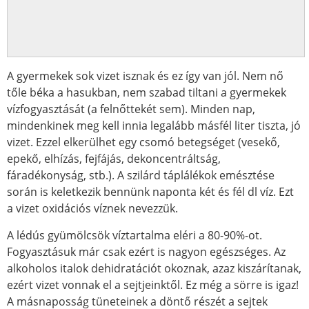
A gyermekek sok vizet isznak és ez így van jól. Nem nő
tőle béka a hasukban, nem szabad tiltani a gyermekek
vízfogyasztását (a felnőttekét sem). Minden nap,
mindenkinek meg kell innia legalább másfél liter tiszta, jó
vizet. Ezzel elkerülhet egy csomó betegséget (vesekő,
epekő, elhízás, fejfájás, dekoncentráltság,
fáradékonyság, stb.). A szilárd táplálékok emésztése
során is keletkezik bennünk naponta két és fél dl víz. Ezt
a vizet oxidációs víznek nevezzük.
A lédús gyümölcsök víztartalma eléri a 80-90%-ot.
Fogyasztásuk már csak ezért is nagyon egészséges. Az
alkoholos italok dehidratációt okoznak, azaz kiszárítanak,
ezért vizet vonnak el a sejtjeinktől. Ez még a sörre is igaz!
A másnaposság tüneteinek a döntő részét a sejtek