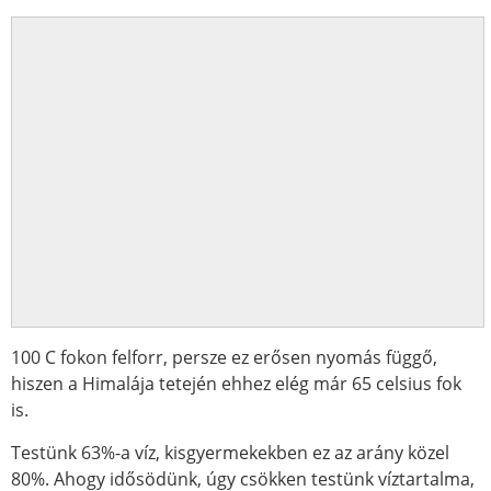
100 C fokon felforr, persze ez erősen nyomás függő,
hiszen a Himalája tetején ehhez elég már 65 celsius fok
is.
Testünk 63%-a víz, kisgyermekekben ez az arány közel
80%. Ahogy idősödünk, úgy csökken testünk víztartalma,