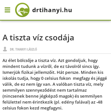
drtihanyi
.hu
A tiszta víz csodája
DR. TIHANYI LÁSZLÓ
Az élet bölcsője a tiszta víz. Azt gondoljuk, hogy
mindent tudunk a vízről, de ez távolról sincs így.
Ismerjük fizikai jellemzőit. Hát persze. Minden kis
iskolás tudja, hogy 0 celsius fokon megfagy és jéggé
válik, de ez nem így van. A valóban tiszta víz, mely
semmilyen szennyeződést nem tartalmaz
(nincsenek benne jégképző magok) és semmilyen
felülettel nem érintkezik (pl. edény falával) az -48
celsius fokon kezd megfagyni.