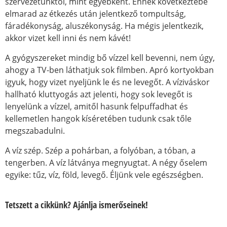
szervezetünktől, mint egyébként. Ennek következtébe
elmarad az étkezés után jelentkező tompultság,
fáradékonyság, aluszékonyság. Ha mégis jelentkezik,
akkor vizet kell inni és nem kávét!
A gyógyszereket mindig bő vízzel kell bevenni, nem úgy,
ahogy a TV-ben láthatjuk sok filmben. Apró kortyokban
igyuk, hogy vizet nyeljünk le és ne levegőt. A víziváskor
hallható kluttyogás azt jelenti, hogy sok levegőt is
lenyelünk a vízzel, amitől hasunk felpuffadhat és
kellemetlen hangok kíséretében tudunk csak tőle
megszabadulni.
A víz szép. Szép a pohárban, a folyóban, a tóban, a
tengerben. A víz látványa megnyugtat. A négy őselem
egyike: tűz, víz, föld, levegő. Éljünk vele egészségben.
Tetszett a cikkünk? Ajánlja ismerőseinek!