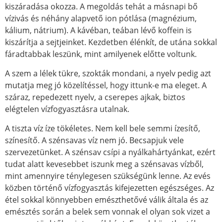
kiszáradása okozza. A megoldás tehát a másnapi bő
vízivás és néhány alapvető ion pótlása (magnézium,
kálium, nátrium). A kávéban, teában lévő koffein is
kiszárítja a sejtjeinket. Kezdetben élénkít, de utána sokkal
fáradtabbak leszünk, mint amilyenek előtte voltunk.
A szem a lélek tükre, szokták mondani, a nyelv pedig azt
mutatja meg jó közelítéssel, hogy ittunk-e ma eleget. A
száraz, repedezett nyelv, a cserepes ajkak, biztos
elégtelen vízfogyasztásra utalnak.
A tiszta víz íze tökéletes. Nem kell bele semmi ízesítő,
színesítő. A szénsavas víz nem jó. Becsapjuk vele
szervezetünket. A szénsav csípi a nyálkahártyánkat, ezért
tudat alatt kevesebbet iszunk meg a szénsavas vízből,
mint amennyire ténylegesen szükségünk lenne. Az evés
közben történő vízfogyasztás kifejezetten egészséges. Az
étel sokkal könnyebben emészthetővé válik általa és az
emésztés során a belek sem vonnak el olyan sok vizet a