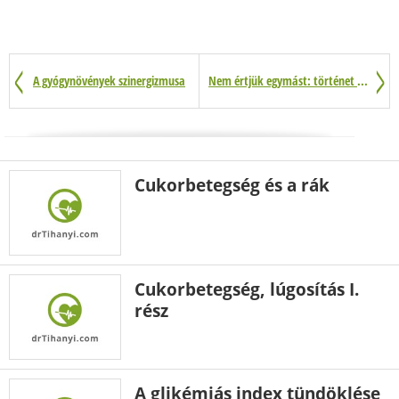
A gyógynövények szinergizmusa
Nem értjük egymást: történet a ginzengről
Cukorbetegség és a rák
Cukorbetegség, lúgosítás I.
rész
A glikémiás index tündöklése