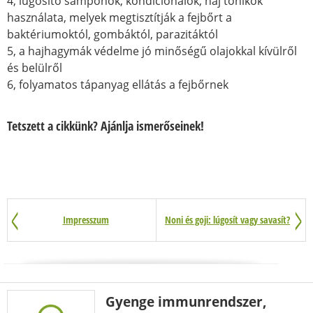
4, lúgosító samponok, kondicionálók, haj tonikok
használata, melyek megtisztítják a fejbőrt a
baktériumoktól, gombáktól, parazitáktól
5, a hajhagymák védelme jó minőségű olajokkal kívülről
és belülről
6, folyamatos tápanyag ellátás a fejbőrnek
Tetszett a cikkünk? Ajánlja ismerőseinek!
Impresszum
Noni és goji: lúgosít vagy savasít?
Gyenge immunrendszer,