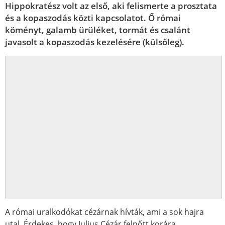
Hippokratész volt az első, aki felismerte a prosztata
és a kopaszodás közti kapcsolatot. Ő római
köményt, galamb ürüléket, tormát és csalánt
javasolt a kopaszodás kezelésére (külsőleg).
A római uralkodókat cézárnak hívták, ami a sok hajra
utal. Érdekes, hogy Julius Cézár felnőtt korára