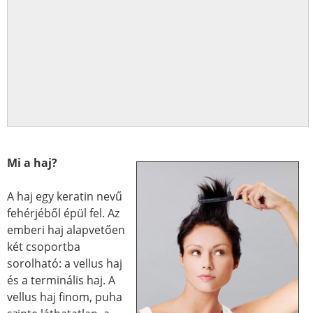
Mi a haj?
A haj egy keratin nevű
fehérjéből épül fel. Az
emberi haj alapvetően
két csoportba
sorolható: a vellus haj
és a terminális haj. A
vellus haj finom, puha