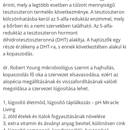
érinti, mely a legtöbb esetben a túlzott mennyiségű
tesztoszteron termelés következménye. A tesztoszteron
kölcsönhatásba kerül az 5-alfa-reduktáz enzimmel, mely
a bőrben és a nemi szervekben található. Az 5-alfa-
reduktáz a tesztoszteron hormont
dihidrotesztoszteronná (DHT) alakítja. A hajtüszők egy
része érzékeny a DHT-ra, s ennek következtében alakul ki
a kopaszodás.
dr. Robert Young mikrobiológus szerint a hajhullás,
kopaszodás fő oka a szervezet elsavasodása, ezért az
alopécia megállításának és visszafordításának valódi
megoldása a szervezet lúgosítása lehet.
1, lúgosító életmód, lúgosító táplálkozás – pH Miracle
Living
2, zöld ételek és italok fogyasztásának növelése
3, extra vitamin és ásványi anyag bevitel, különösen cink