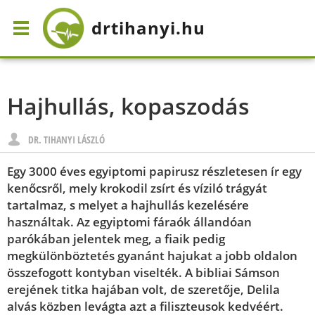
drtihanyi
.hu
Hajhullás, kopaszodás
DR. TIHANYI LÁSZLÓ
Egy 3000 éves egyiptomi papirusz részletesen ír egy
kenőcsről, mely krokodil zsírt és víziló trágyát
tartalmaz, s melyet a hajhullás kezelésére
használtak. Az egyiptomi fáraók állandóan
parókában jelentek meg, a fiaik pedig
megkülönböztetés gyanánt hajukat a jobb oldalon
összefogott kontyban viselték. A bibliai Sámson
erejének titka hajában volt, de szeretője, Delila
alvás közben levágta azt a filiszteusok kedvéért.