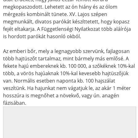
megkopaszodott. Lehetett az ón hiány és az ólom
mérgezés kombinált tünete. XV. Lajos szépen
megmunkált, divatos parókát készíttetett, hogy kopasz
fejét eltakarja. A Függetlenségi Nyilatkozat több aláírója
is hordott parókát hasonló okból.
Az emberi bőr, mely a legnagyobb szervünk, fajlagosan
több hajtüszőt tartalmaz, mint bármely más emlősé. A
fekete hajú embereknek kb. 100 000, a szőkéknek 10%-kal
több, a vörös hajúaknak 10%-kal kevesebb hajtüszőjük
van. Normális esetben naponta kb. 100 hajszálat
veszítünk. Ha hajunkat nem vágatjuk le, az akár 1 méter
hosszúra is megnőhet a növekvő, vagy ún. anagén
fázisában.