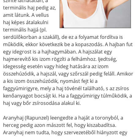
szinte láthatatlan, a
terminális haj pedig az,
amit látunk. A vellus
haj képes átalakulni
terminális hajjá (pl.
serdülőkorban a szakáll), de ez a folyamat fordítva is
működik, ekkor következik be a kopaszodás. A hajban fut
egy idegrost is a hajhagymában. A hajszálat egy
hajmerevítő kis izom rögzíti a felhámhoz. Ijedtség,
idegesség esetén vagy hideg hatására az izom
összehúzódik, a hajszál, vagy szőrszál pedig feláll. Amikor
a kis izom összehúzódik, nyomást fejt ki a
faggyúmirigyre, mely a haj tövénél található, s az zsíros
kenőanyagot bocsájt ki. Ha a faggyúmirigy túlműködik, a
haj vagy bőr zsírosodása alakul ki.
Aranyhaj (Rapunzel) leengedte a haját a toronyból, a
herceg pedig azon mászott fel, hogy kiszabadítsa.
Aranyhaj nem tudta, hogy szervezetéből hiányzott egy