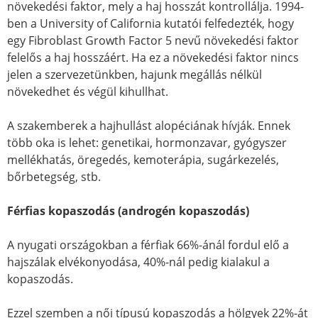
növekedési faktor, mely a haj hosszát kontrollálja. 1994-
ben a University of California kutatói felfedezték, hogy
egy Fibroblast Growth Factor 5 nevű növekedési faktor
felelős a haj hosszáért. Ha ez a növekedési faktor nincs
jelen a szervezetünkben, hajunk megállás nélkül
növekedhet és végül kihullhat.
A szakemberek a hajhullást alopéciának hívják. Ennek
több oka is lehet: genetikai, hormonzavar, gyógyszer
mellékhatás, öregedés, kemoterápia, sugárkezelés,
bőrbetegség, stb.
Férfias kopaszodás (androgén kopaszodás)
A nyugati országokban a férfiak 66%-ánál fordul elő a
hajszálak elvékonyodása, 40%-nál pedig kialakul a
kopaszodás.
Ezzel szemben a női típusú kopaszodás a hölgyek 22%-át