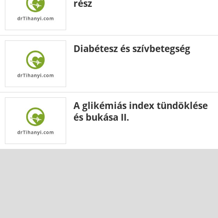
rész
Diabétesz és szívbetegség
A glikémiás index tündöklése
és bukása II.