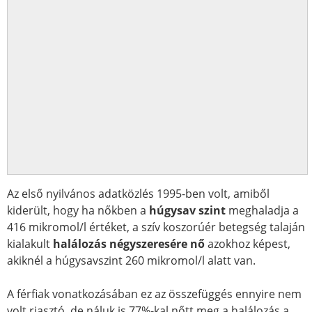
Az első nyilvános adatközlés 1995-ben volt, amiből
kiderült, hogy ha nőkben a
húgysav szint
meghaladja a
416 mikromol/l értéket, a szív koszorúér betegség talaján
kialakult
halálozás négyszeresére nő
azokhoz képest,
akiknél a húgysavszint 260 mikromol/l alatt van.
A férfiak vonatkozásában ez az összefüggés ennyire nem
volt riasztó, de náluk is 77%-kal nőtt meg a halálozás a