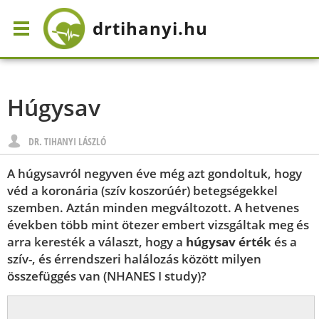
drtihanyi
.hu
Húgysav
DR. TIHANYI LÁSZLÓ
A húgysavról negyven éve még azt gondoltuk, hogy
véd a koronária (szív koszorúér) betegségekkel
szemben. Aztán minden megváltozott. A hetvenes
években több mint ötezer embert vizsgáltak meg és
arra keresték a választ, hogy a
húgysav érték
és a
szív-, és érrendszeri halálozás között milyen
összefüggés van (NHANES I study)?