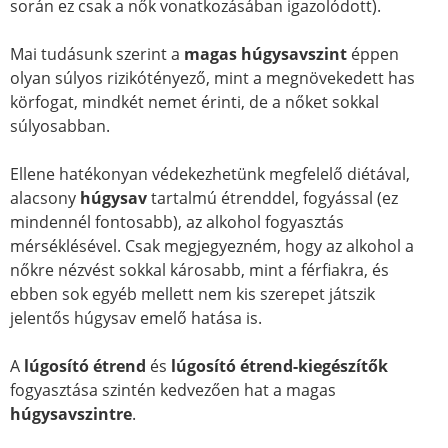
során ez csak a nők vonatkozásában igazolódott).
Mai tudásunk szerint a
magas húgysavszint
éppen
olyan súlyos rizikótényező, mint a megnövekedett has
körfogat, mindkét nemet érinti, de a nőket sokkal
súlyosabban.
Ellene hatékonyan védekezhetünk megfelelő diétával,
alacsony
húgysav
tartalmú étrenddel, fogyással (ez
mindennél fontosabb), az alkohol fogyasztás
mérséklésével. Csak megjegyezném, hogy az alkohol a
nőkre nézvést sokkal károsabb, mint a férfiakra, és
ebben sok egyéb mellett nem kis szerepet játszik
jelentős húgysav emelő hatása is.
A
lúgosító étrend
és
lúgosító étrend-kiegészítők
fogyasztása szintén kedvezően hat a magas
húgysavszintre
.