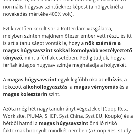
normális húgysav szintűekhez képest (a hölgyeknél a
növekedés mértéke 400% volt).
Ezt követően került sor a Rotterdam vizsgálatra,
melyben szintén majdnem ötezer ember vett részt, és itt
is azt a tanulságot vonták le, hogy a
nők számára a
magas húgysavszint sokkal komolyabb veszélyeztető
tényező
, mint a férfiak esetében. Pedig tudjuk, hogy a
férfiak átlagos húgysav szintje meghaladja a hölgyekét.
A
magas húgysavszint
egyik legfőbb oka az
elhízás
, a
fokozott
alkoholfogyasztás
, a
magas vérnyomás
és a
magas koleszterin
szint.
Azóta még hét nagy tanulmányt végeztek el (Coop Res.,
Work site, PIUMA, SHEP, Syst China, Syst EU, Koupio) és a
hétből hatnál a
magas húgysavszint
önálló rizikó
faktornak bizonyult mindkét nemben (a Coop Res. study