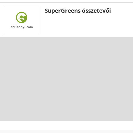
SuperGreens összetevői