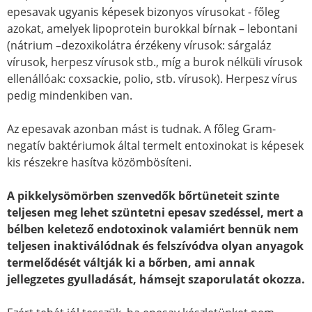
epesavak ugyanis képesek bizonyos vírusokat - főleg
azokat, amelyek lipoprotein burokkal bírnak – lebontani
(nátrium –dezoxikolátra érzékeny vírusok: sárgaláz
vírusok, herpesz vírusok stb., míg a burok nélküli vírusok
ellenállóak: coxsackie, polio, stb. vírusok). Herpesz vírus
pedig mindenkiben van.
Az epesavak azonban mást is tudnak. A főleg Gram-
negatív baktériumok által termelt entoxinokat is képesek
kis részekre hasítva közömbösíteni.
A pikkelysömörben szenvedők bőrtüneteit szinte
teljesen meg lehet szüntetni epesav szedéssel, mert a
bélben keletező endotoxinok valamiért bennük nem
teljesen inaktiválódnak és felszívódva olyan anyagok
termelődését váltják ki a bőrben, ami annak
jellegzetes gyulladását, hámsejt szaporulatát okozza.