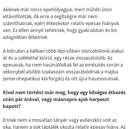
Akiknek már nincs epehólyagjuk, mert műtéti úton
eltávolították, ők erre a segítségre már nem
számíthatnak, ezért étkezéskor relatív epesav hiányuk
van. Ez ellen annyit tehetnek, hogy gyakrabban és kis
adagokban étkeznek.
A bilirubin a bélben több lépcsőben stercobilinné alakul
át és a széklettel kiürül, egy része visszaszívódik. Az
epesavak, ha nem használódtak fel az emésztés során a
vékonybél alsóbb szakaszain visszaszívódnak a májba
(enterohepatikus körforgás) és ott újra hasznosulnak.
Kivel nem történt már meg, hogy egy bőséges étkezés
után pár órával, vagy másnapra ajak herpeszt
kapott?
Ennek nem a mosatlan tányér vagy evőeszköz volt az
oka, hanem a sok táplálék okozta relatív epesav hiány. Az