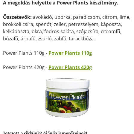
A megoldás helyette a Power Plants készítmény.
Összetevők:
avokádó, uborka, paradicsom, citrom, lime,
brokkoli csíra, spenót, zeller, petrezselyem, káposzta,
kelkáposzta, okra, fodros saláta, szójacsíra, citromfű,
búzafű, árpafű, zsurló, zabfű, tarackbúza.
Power Plants 110g -
Power Plants 110g
Power Plants 420g -
Power Plants 420g
Tetszett a cikkünk? Ajánlja ismerőseinek!