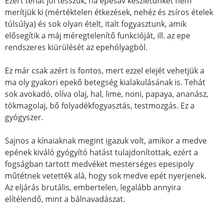
Ezért tehát jól tesszük, ha epesav készletünket nem
merítjük ki (mértéktelen étkezések, nehéz és zsíros ételek
túlsúlya) és sok olyan ételt, italt fogyasztunk, amik
elősegítik a máj méregtelenítő funkcióját, ill. az epe
rendszeres kiürülését az epehólyagból.
Ez már csak azért is fontos, mert ezzel elejét vehetjük a
ma oly gyakori epekő betegség kialakulásának is. Tehát
sok avokadó, olíva olaj, hal, lime, noni, papaya, ananász,
tökmagolaj, bő folyadékfogyasztás, testmozgás. Ez a
gyógyszer.
Sajnos a kínaiaknak megint igazuk volt, amikor a medve
epének kiváló gyógyító hatást tulajdonítottak, ezért a
fogságban tartott medvéket mesterséges epesipoly
műtétnek vetették alá, hogy sok medve epét nyerjenek.
Az eljárás brutális, embertelen, legalább annyira
elítélendő, mint a bálnavadászat.