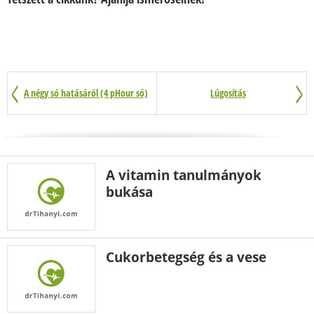
A négy só hatásáról (4 pHour só)
Lúgosítás
A vitamin tanulmányok
bukása
Cukorbetegség és a vese