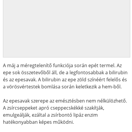
A máj a méregtelenítő funkciója során epét termel. Az
epe sok összetevőből áll, de a legfontosabbak a bilirubin
és az epesavak. A bilirubin az epe zöld színéért felelős és
a vörösvértestek bomlása során keletkezik a hem-ből.
Az epesavak szerepe az emésztésben nem nélkülözhető.
A zsírcseppeket apró cseppecskékké szakítják,
emulgeálják, ezáltal a zsírbontó lipáz enzim
hatékonyabban képes működni.