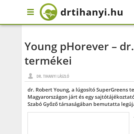
drtihanyi
.hu
Young pHorever – dr.
termékei
DR. TIHANYI LÁSZLÓ
dr. Robert Young, a lúgosító SuperGreens 
Magyarországon járt és egy sajtótájékoztat
Szabó Győző társaságában bemutatta legúj