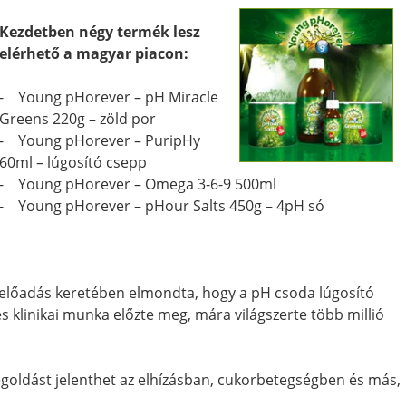
Kezdetben négy termék lesz
elérhető a magyar piacon:
- Young pHorever – pH Miracle
Greens 220g – zöld por
- Young pHorever – PuripHy
60ml – lúgosító csepp
- Young pHorever – Omega 3-6-9 500ml
- Young pHorever – pHour Salts 450g – 4pH só
d előadás keretében elmondta, hogy a pH csoda lúgosító
és klinikai munka előzte meg, mára világszerte több millió
egoldást jelenthet az elhízásban, cukorbetegségben és más,