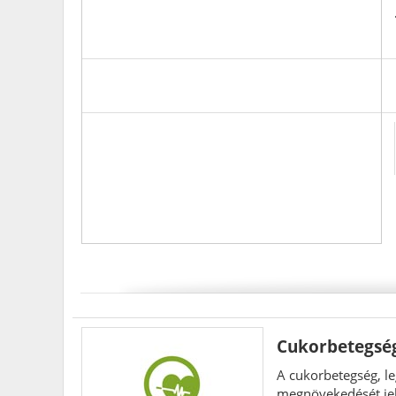
Cukorbetegség,
A cukorbetegség, le
megnövekedését jele