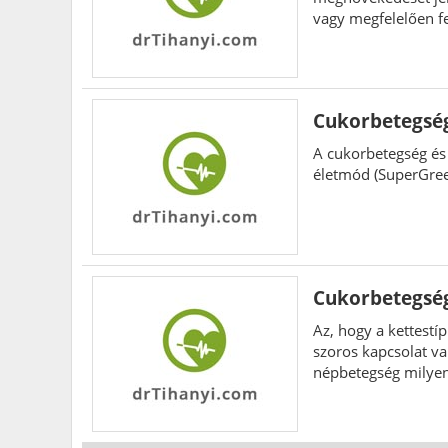
vagy megfelelően fe
Cukorbetegség
A cukorbetegség és 
életmód (SuperGre
Cukorbetegség
Az, hogy a kettestí
szoros kapcsolat va
népbetegség milyen
is.