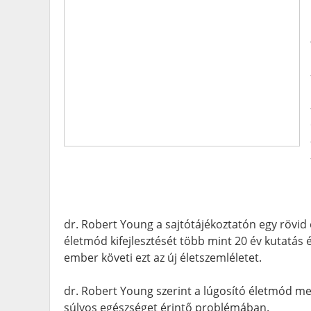
dr. Robert Young a sajtótájékoztatón egy rövi
életmód kifejlesztését több mint 20 év kutatás 
ember követi ezt az új életszemléletet.
dr. Robert Young szerint a lúgosító életmód m
súlyos egészséget érintő problémában.