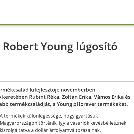
 Robert Young lúgosító
termékcsalád kifejlesztője novemberben
ó keretében Rubint Réka, Zoltán Erika, Vámos Erika és
abb termékcsaládját, a Young pHorever termékeket.
A termékek különlegessége, hogy gyártásuk
Magyarországon történik, így a vásárlók kevésbé lesznek
kiszolgáltatva a dollár árfolyamváltozásainak.