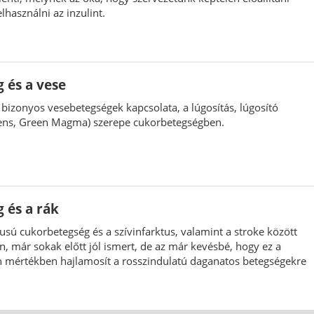
lhasználni az inzulint.
 és a vese
bizonyos vesebetegségek kapcsolata, a lúgosítás, lúgosító
ens, Green Magma) szerepe cukorbetegségben.
 és a rák
pusú cukorbetegség és a szívinfarktus, valamint a stroke között
n, már sokak előtt jól ismert, de az már kevésbé, hogy ez a
 mértékben hajlamosít a rosszindulatú daganatos betegségekre