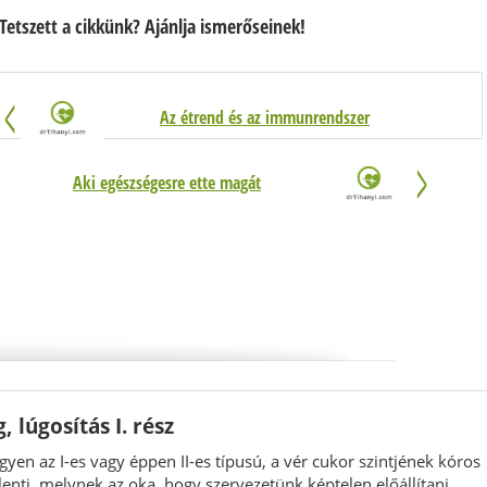
Tetszett a cikkünk? Ajánlja ismerőseinek!
Az étrend és az immunrendszer
Aki egészségesre ette magát
 lúgosítás I. rész
gyen az I-es vagy éppen II-es típusú, a vér cukor szintjének kóros
nti, melynek az oka, hogy szervezetünk képtelen előállítani